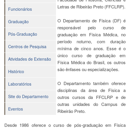
Letras de Ribeirão Preto (FFCLRP).
Departamentos
Funcionários
GRADUAÇÃO
O Departamento de Física (DF) é
Graduação
Apresentação
responsável pelo curso de
Pós-Graduação
graduação em Física Médica, no
Atendimento
Online
período noturno, com duração
Centros de Pesquisa
mínima de cinco anos. Esse é o
Comissões
único curso de graduação em
Atividades de Extensão
Cursos
Física Médica do Brasil, os outros
Curricularização
são ênfases ou especializações.
Histórico
da
Extensão
O Departamento também oferece
Laboratórios
Ingresso
disciplinas da área de Física a
Site do Departamento
outros cursos da FFCLRP e de
Calendário
e
outras unidades do Campus de
Horários
Eventos
Ribeirão Preto.
Estágios
Desde 1986 oferece o curso de pós-graduação em Física
Permanência