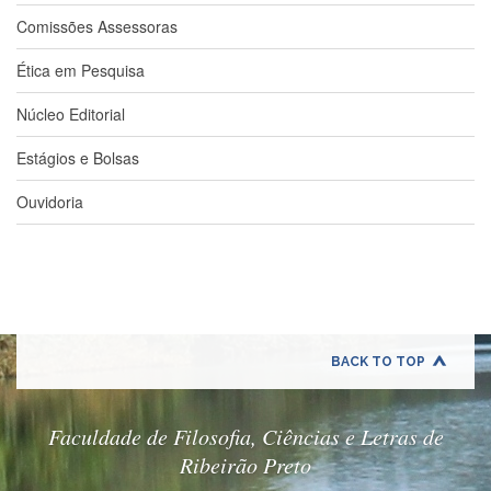
e
Comissões Assessoras
Teses
PAE
Ética em Pesquisa
(CAPES)
Núcleo Editorial
Programas
Twitter
Estágios e Bolsas
PESQUISA
Ouvidoria
A
Comissão
de
Pesquisa
Pesquisadores
Oportunidades
BACK TO TOP
Infraestrutura
Formulários
Faculdade de Filosofia, Ciências e Letras de
Notícias
Ribeirão Preto