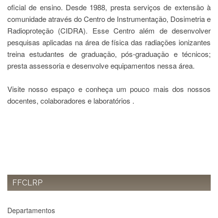
à
oficial de ensino. Desde 1988, presta serviços de extensão à
Pró-
comunidade através do Centro de Instrumentação, Dosimetria e
Reitoria
de
Radioproteção (CIDRA). Esse Centro além de desenvolver
PG
pesquisas aplicadas na área de física das radiações ionizantes
Comissão
treina estudantes de graduação, pós-graduação e técnicos;
de
presta assessoria e desenvolve equipamentos nessa área.
Pós-
graduação
Visite nosso espaço e conheça um pouco mais dos nossos
Defesas
docentes, colaboradores e laboratórios .
Diplomas
Disponíveis
Editais
Formulários
Histórico
Matrícula
FFCLRP
Normas
-
Departamentos
Dissertações