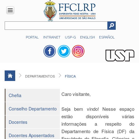
INSTITUCIONAL
PORTAL
INTRANET
USP-G
ENGLISH
ESPAÑOL
Histórico
Números
Direção
Colegiados
DEPARTAMENTOS
FÍSICA
Administração
Organograma
Caro visitante,
Chefia
Relatório
de
Conselho Departamento
Seja bem vindo! Nesse espaço
Gestão
estão disponíveis várias
FFCLRP
Docentes
informações a respeito do
-
Departamento de Física (DF) da
60
Docentes Aposentados
anos
Faculdade de Filosofia, Ciências e