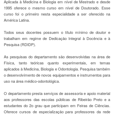
Aplicada à Medicina e Biologia em nível de Mestrado e desde
Estudantil
1995 oferece o mesmo curso em nível de Doutorado. Esse
Formulários
curso foi o primeiro nesta especialidade a ser oferecido na
Agremiações
América Latina.
Diplomas
Disponíveis
Todos seus docentes possuem o título mínimo de doutor e
trabalham em regime de Dedicação Integral à Docência e à
Pró-
Aluno
Pesquisa (RDIDP).
Sistema
Júpiter
As pesquisas do departamento são desenvolvidas na área de
Física, tanto teóricas quanto experimentais, em temas
PÓS-
aplicados à Medicina, Biologia e Odontologia. Pesquisa também
GRADUAÇÃO
o desenvolvimento de novos equipamentos e instrumentos para
Alunos
uso na área médico-odontológica.
Especiais
Apresentação
O departamento presta serviços de assessoria e apoio material
Atendimento
aos professores das escolas públicas de Ribeirão Preto e a
Online
estudantes do 2o grau que participam em Feiras de Ciências.
Auxílio
Oferece cursos de especialização para professores da rede