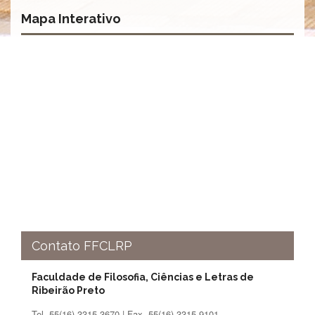
Normativas
Mapa Interativo
Fomentos
e
Editais
Notícias
Eventos
Contato
INCLUSÃO
Apresentação
Comissão
Missão
Regimento
Contato FFCLRP
Portarias
e
Faculdade de Filosofia, Ciências e Letras de
deliberações
Ribeirão Preto
Editais
Tel. 55(16) 3315-3670 | Fax. 55(16) 3315-9101