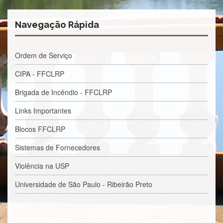
Contato
CULTURA
Navegação Rápida
E
EXTENSÃO
Apresentação
Ordem de Serviço
Programas
CIPA - FFCLRP
e
Projetos
Brigada de Incêndio - FFCLRP
NACE
Links Importantes
Museu
de
Blocos FFCLRP
Ciências
da
Sistemas de Fornecedores
USP
Violência na USP
Empresas
Juniores
Universidade de São Paulo - Ribeirão Preto
Cursos
e
Atividades