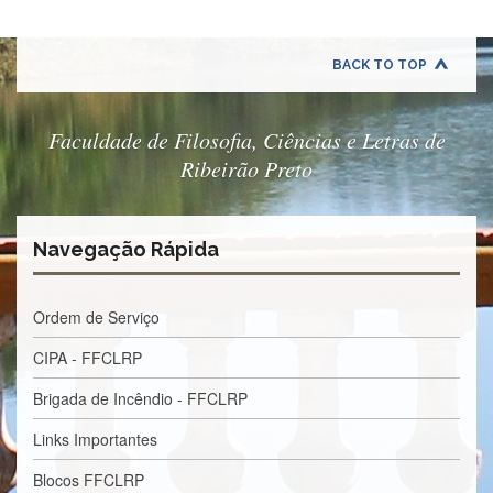
e
Teses
PAE
BACK TO TOP
(CAPES)
Programas
Faculdade de Filosofia, Ciências e Letras de
Twitter
Ribeirão Preto
PESQUISA
A
Comissão
Navegação Rápida
de
Pesquisa
Ordem de Serviço
Pesquisadores
CIPA - FFCLRP
Oportunidades
Infraestrutura
Brigada de Incêndio - FFCLRP
Formulários
Links Importantes
Notícias
Blocos FFCLRP