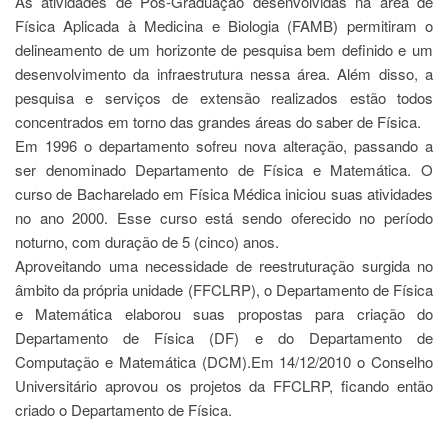
As atividades de Pós-Graduação desenvolvidas na área de
Estudantil
Física Aplicada à Medicina e Biologia (FAMB) permitiram o
Formulários
delineamento de um horizonte de pesquisa bem definido e um
Agremiações
desenvolvimento da infraestrutura nessa área. Além disso, a
pesquisa e serviços de extensão realizados estão todos
Diplomas
concentrados em torno das grandes áreas do saber de Física.
Disponíveis
Em 1996 o departamento sofreu nova alteração, passando a
Pró-
ser denominado Departamento de Física e Matemática. O
Aluno
curso de Bacharelado em Física Médica iniciou suas atividades
Sistema
no ano 2000. Esse curso está sendo oferecido no período
Júpiter
noturno, com duração de 5 (cinco) anos.
PÓS-
Aproveitando uma necessidade de reestruturação surgida no
GRADUAÇÃO
âmbito da própria unidade (FFCLRP), o Departamento de Física
Alunos
e Matemática elaborou suas propostas para criação do
Especiais
Departamento de Física (DF) e do Departamento de
Apresentação
Computação e Matemática (DCM).Em 14/12/2010 o Conselho
Universitário aprovou os projetos da FFCLRP, ficando então
Atendimento
Online
criado o Departamento de Física.
Auxílio