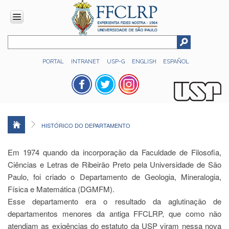
INSTITUCIONAL
PORTAL
INTRANET
USP-G
ENGLISH
ESPAÑOL
Histórico
Números
Direção
Colegiados
HISTÓRICO DO DEPARTAMENTO
Administração
Organograma
Em 1974 quando da incorporação da Faculdade de Filosofia,
Ciências e Letras de Ribeirão Preto pela Universidade de São
Relatório
de
Paulo, foi criado o Departamento de Geologia, Mineralogia,
Gestão
Física e Matemática (DGMFM).
FFCLRP
Esse departamento era o resultado da aglutinação de
-
departamentos menores da antiga FFCLRP, que como não
60
atendiam as exigências do estatuto da USP viram nessa nova
anos