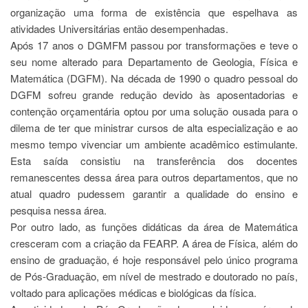
organização uma forma de existência que espelhava as
Departamentos
atividades Universitárias então desempenhadas.
GRADUAÇÃO
Após 17 anos o DGMFM passou por transformações e teve o
seu nome alterado para Departamento de Geologia, Física e
Apresentação
Matemática (DGFM). Na década de 1990 o quadro pessoal do
Atendimento
DGFM sofreu grande redução devido às aposentadorias e
Online
contenção orçamentária optou por uma solução ousada para o
Comissões
dilema de ter que ministrar cursos de alta especialização e ao
Cursos
mesmo tempo vivenciar um ambiente acadêmico estimulante.
Esta saída consistiu na transferência dos docentes
Curricularização
da
remanescentes dessa área para outros departamentos, que no
Extensão
atual quadro pudessem garantir a qualidade do ensino e
pesquisa nessa área.
Ingresso
Por outro lado, as funções didáticas da área de Matemática
Calendário
cresceram com a criação da FEARP. A área de Física, além do
e
Horários
ensino de graduação, é hoje responsável pelo único programa
de Pós-Graduação, em nível de mestrado e doutorado no país,
Estágios
voltado para aplicações médicas e biológicas da física.
Permanência