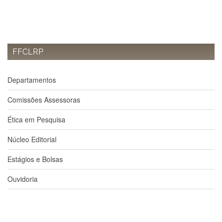
à
Pró-
Reitoria
de
PG
FFCLRP
Comissão
de
Pós-
Departamentos
graduação
Defesas
Comissões Assessoras
Diplomas
Ética em Pesquisa
Disponíveis
Editais
Núcleo Editorial
Formulários
Estágios e Bolsas
Histórico
Ouvidoria
Matrícula
Normas
-
Dissertações