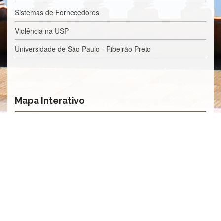
Contato
Sistemas de Fornecedores
CULTURA
E
Violência na USP
EXTENSÃO
Universidade de São Paulo - Ribeirão Preto
Apresentação
Programas
e
Projetos
Mapa Interativo
NACE
Museu
de
Ciências
da
USP
Empresas
Juniores
Cursos
e
Atividades