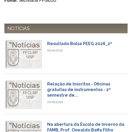
Fonte:
Secretaria PPGEDU
Estudantil
Formulários
Agremiações
NOTÍCIAS
Diplomas
Disponíveis
Resultado Bolsa PEEG 2026_2º
Pró-
Aluno
06/08/2026
Sistema
Júpiter
PÓS-
GRADUAÇÃO
Relação de Inscritos - Oficinas
Alunos
gratuitas de instrumentos - 2º
Especiais
semestre de...
05/08/2026
Apresentação
Atendimento
Online
Na abertura da Escola de Inverno da
Auxílio
FAMB, Prof. Oswaldo Baffa Filho