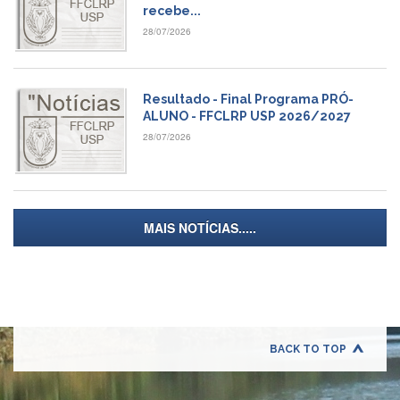
à
recebe...
Pró-
28/07/2026
Reitoria
de
PG
Comissão
Resultado - Final Programa PRÓ-
de
ALUNO - FFCLRP USP 2026/2027
Pós-
28/07/2026
graduação
Defesas
Diplomas
Disponíveis
MAIS NOTÍCIAS.....
Editais
Formulários
Histórico
Matrícula
BACK TO TOP
Normas
-
Dissertações