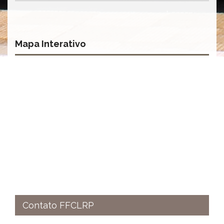
Contato
CULTURA
E
EXTENSÃO
Mapa Interativo
Apresentação
Programas
e
Projetos
NACE
Museu
de
Ciências
da
USP
Empresas
Juniores
Cursos
e
Contato FFCLRP
Atividades