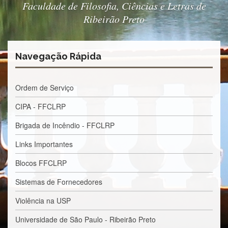
Faculdade de Filosofia, Ciências e Letras de
e
Teses
Ribeirão Preto
PAE
(CAPES)
Navegação Rápida
Programas
Twitter
Ordem de Serviço
PESQUISA
A
CIPA - FFCLRP
Comissão
de
Brigada de Incêndio - FFCLRP
Pesquisa
Links Importantes
Pesquisadores
Blocos FFCLRP
Oportunidades
Infraestrutura
Sistemas de Fornecedores
Formulários
Violência na USP
Notícias
Universidade de São Paulo - Ribeirão Preto