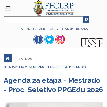
INSTITUCIONAL
PORTAL
INTRANET
USP-G
ENGLISH
ESPAÑOL
Histórico
Números
Direção
Colegiados
NOTÍCIAS
Administração
AGENDA 2A ETAPA - MESTRADO - PROC. SELETIVO PPGEDU 2026
Organograma
Relatório
Agenda 2a etapa - Mestrado
de
Gestão
- Proc. Seletivo PPGEdu 2026
FFCLRP
-
60
anos