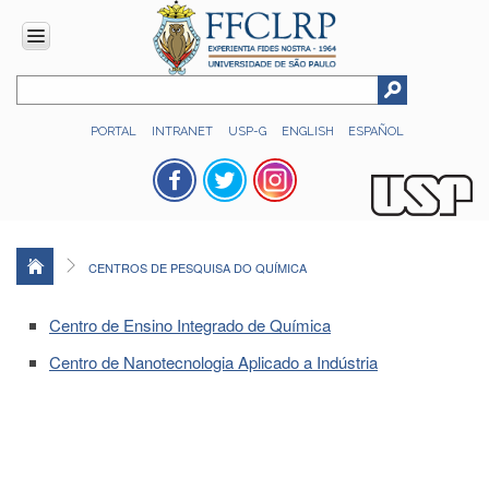
INSTITUCIONAL
PORTAL
INTRANET
USP-G
ENGLISH
ESPAÑOL
Histórico
Números
Direção
Colegiados
CENTROS DE PESQUISA DO QUÍMICA
Administração
Organograma
Centro de Ensino Integrado de Química
Relatório
Centro de Nanotecnologia Aplicado a Indústria
de
Gestão
FFCLRP
-
60
anos