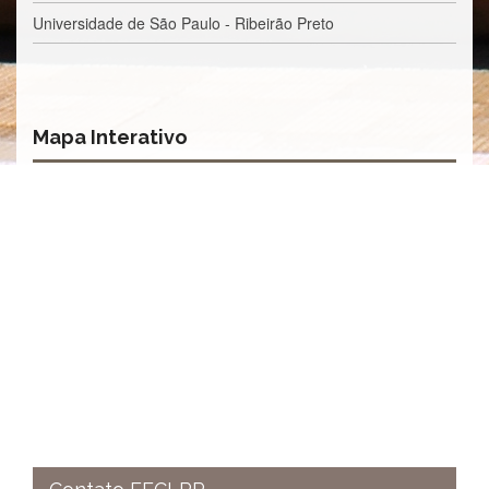
à
Universidade de São Paulo - Ribeirão Preto
Pró-
Reitoria
de
PG
Comissão
Mapa Interativo
de
Pós-
graduação
Defesas
Diplomas
Disponíveis
Editais
Formulários
Histórico
Matrícula
Normas
-
Dissertações