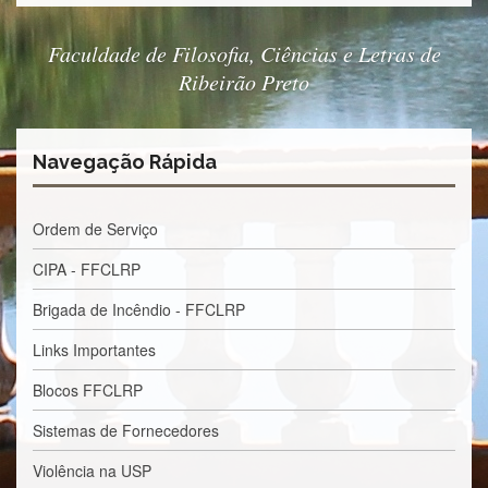
Estudantil
Formulários
Faculdade de Filosofia, Ciências e Letras de
Agremiações
Ribeirão Preto
Diplomas
Disponíveis
Navegação Rápida
Pró-
Aluno
Sistema
Ordem de Serviço
Júpiter
CIPA - FFCLRP
PÓS-
GRADUAÇÃO
Brigada de Incêndio - FFCLRP
Alunos
Links Importantes
Especiais
Apresentação
Blocos FFCLRP
Atendimento
Sistemas de Fornecedores
Online
Violência na USP
Auxílio