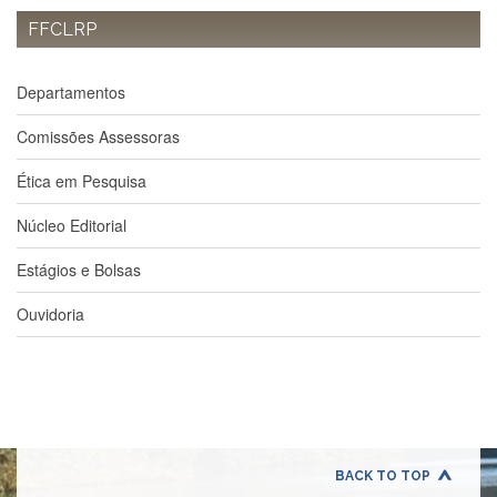
FFCLRP
Departamentos
GRADUAÇÃO
Departamentos
Apresentação
Comissões Assessoras
Atendimento
Online
Ética em Pesquisa
Comissões
Núcleo Editorial
Cursos
Curricularização
Estágios e Bolsas
da
Extensão
Ouvidoria
Ingresso
Calendário
e
Horários
Estágios
BACK TO TOP
Permanência