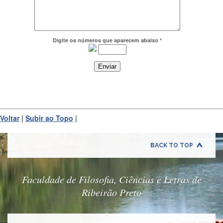
Departamentos
GRADUAÇÃO
Digite os números que aparecem abaixo *
Apresentação
Atendimento
Online
Comissões
Cursos
Voltar
Curricularização
|
Subir ao Topo
|
da
Extensão
BACK TO TOP
Ingresso
Calendário
e
Faculdade de Filosofia, Ciências e Letras de
Horários
Ribeirão Preto
Estágios
Permanência