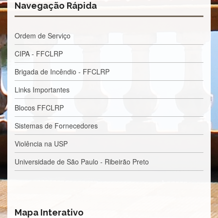
Estudantil
Navegação Rápida
Formulários
Agremiações
Ordem de Serviço
Diplomas
CIPA - FFCLRP
Disponíveis
Brigada de Incêndio - FFCLRP
Pró-
Aluno
Links Importantes
Sistema
Blocos FFCLRP
Júpiter
PÓS-
Sistemas de Fornecedores
GRADUAÇÃO
Violência na USP
Alunos
Especiais
Universidade de São Paulo - Ribeirão Preto
Apresentação
Atendimento
Online
Auxílio
Mapa Interativo