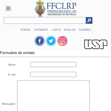
INSTITUCIONAL
PORTAL
INTRANET
USP-G
ENGLISH
ESPAÑOL
Histórico
Números
Direção
Formulário de contato
Colegiados
Administração
Nome
Organograma
E-mail
Relatório
de
Gestão
FFCLRP
-
Mensagem
60
anos