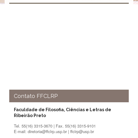
à
Pró-
Reitoria
de
PG
Comissão
de
Pós-
graduação
Defesas
Diplomas
Disponíveis
Editais
Formulários
Contato FFCLRP
Histórico
Faculdade de Filosofia, Ciências e Letras de
Matrícula
Ribeirão Preto
Normas
Tel. 55(16) 3315-3670 | Fax. 55(16) 3315-9101
-
E-mail: diretoria@ffclrp.usp.br | ffclrp@usp.br
Dissertações