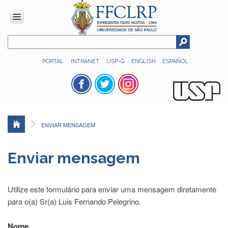
INSTITUCIONAL
PORTAL
INTRANET
USP-G
ENGLISH
ESPAÑOL
Histórico
Números
Direção
Colegiados
ENVIAR MENSAGEM
Administração
Organograma
Enviar mensagem
Relatório
de
Gestão
Utilize este formulário para enviar uma mensagem diretamente
FFCLRP
para o(a) Sr(a) Luis Fernando Pelegrino.
-
60
Nome
anos