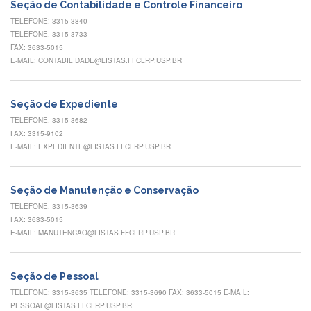
Contato
Seção de Contabilidade e Controle Financeiro
TELEFONE: 3315-3840
CULTURA
TELEFONE: 3315-3733
E
FAX: 3633-5015
EXTENSÃO
E-MAIL: CONTABILIDADE@LISTAS.FFCLRP.USP.BR
Apresentação
Programas
Seção de Expediente
e
Projetos
TELEFONE: 3315-3682
FAX: 3315-9102
NACE
E-MAIL: EXPEDIENTE@LISTAS.FFCLRP.USP.BR
Museu
de
Ciências
Seção de Manutenção e Conservação
da
TELEFONE: 3315-3639
USP
FAX: 3633-5015
E-MAIL: MANUTENCAO@LISTAS.FFCLRP.USP.BR
Empresas
Juniores
Cursos
Seção de Pessoal
e
TELEFONE: 3315-3635 TELEFONE: 3315-3690 FAX: 3633-5015 E-MAIL:
Atividades
PESSOAL@LISTAS.FFCLRP.USP.BR