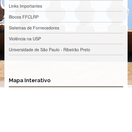
Processos
Links Importantes
Seletivos
Licitações/Contratações
Blocos FFCLRP
CONTATO
Sistemas de Fornecedores
Violência na USP
Universidade de São Paulo - Ribeirão Preto
Mapa Interativo