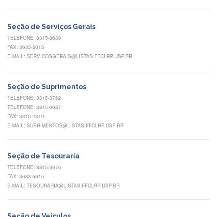
Normativas
Fomentos
Seção de Serviços Gerais
e
Editais
TELEFONE: 3315-3639
FAX: 3633-5015
Notícias
E-MAIL: SERVICOSGERAIS@LISTAS.FFCLRP.USP.BR
Eventos
Contato
Seção de Suprimentos
TELEFONE: 3315-3762
INCLUSÃO
TELEFONE: 3315-0637
Apresentação
FAX: 3315-4819
E-MAIL: SUPRIMENTOS@LISTAS.FFCLRP.USP.BR
Comissão
Missão
Seção de Tesouraria
Regimento
TELEFONE: 3315-3676
FAX: 3633-5015
Portarias
e
E-MAIL: TESOURARIA@LISTAS.FFCLRP.USP.BR
deliberações
Editais
Seção de Veículos