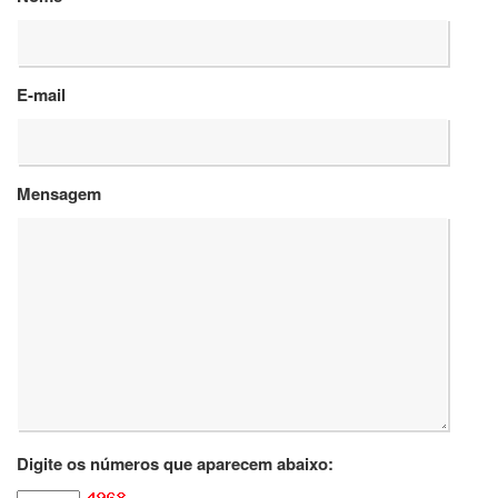
Departamentos
GRADUAÇÃO
E-mail
Apresentação
Atendimento
Online
Mensagem
Comissões
Cursos
Curricularização
da
Extensão
Ingresso
Calendário
e
Horários
Estágios
Digite os números que aparecem abaixo:
Permanência