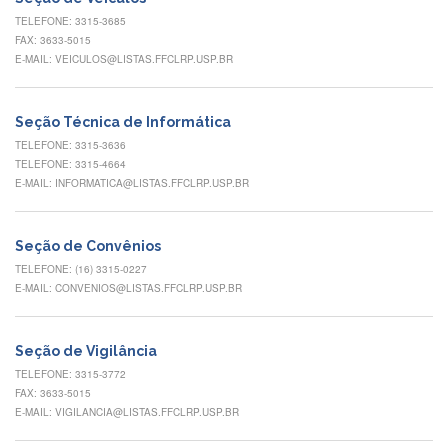
Eventos
TELEFONE: 3315-3685
de
FAX: 3633-5015
Inclusão
E-MAIL: VEICULOS@LISTAS.FFCLRP.USP.BR
e
Pertencimento
Apoio
Seção Técnica de Informática
estudantil
TELEFONE: 3315-3636
TELEFONE: 3315-4664
Você
E-MAIL: INFORMATICA@LISTAS.FFCLRP.USP.BR
não
está
sozinho(a)!
Seção de Convênios
Reuniões
TELEFONE: (16) 3315-0227
E-MAIL: CONVENIOS@LISTAS.FFCLRP.USP.BR
Conheça
nossas
redes
Seção de Vigilância
Formulários
TELEFONE: 3315-3772
Contato
FAX: 3633-5015
E-MAIL: VIGILANCIA@LISTAS.FFCLRP.USP.BR
INTERNACIONALIZAÇÃO