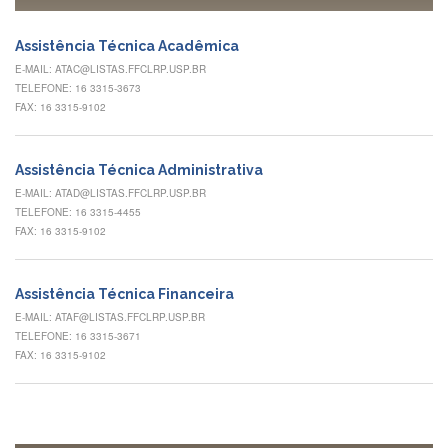
à
Pró-
Reitoria
Assistência Técnica Acadêmica
de
E-MAIL: ATAC@LISTAS.FFCLRP.USP.BR
PG
TELEFONE: 16 3315-3673
Comissão
FAX: 16 3315-9102
de
Pós-
graduação
Assistência Técnica Administrativa
Defesas
E-MAIL: ATAD@LISTAS.FFCLRP.USP.BR
TELEFONE: 16 3315-4455
Diplomas
FAX: 16 3315-9102
Disponíveis
Editais
Assistência Técnica Financeira
Formulários
E-MAIL: ATAF@LISTAS.FFCLRP.USP.BR
TELEFONE: 16 3315-3671
Histórico
FAX: 16 3315-9102
Matrícula
Normas
-
Dissertações