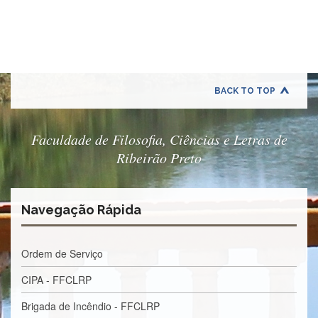
Quem
Somos
Adminstrativo
Estudar
na
FFCLRP
BACK TO TOP
Estudar
no
Exterior
Faculdade de Filosofia, Ciências e Letras de
Ribeirão Preto
Contato
TRANSPARÊNCIA
Editais
Navegação Rápida
Eleições
Concursos
Ordem de Serviço
Docentes
CIPA - FFCLRP
Concursos
Funcionários
Brigada de Incêndio - FFCLRP