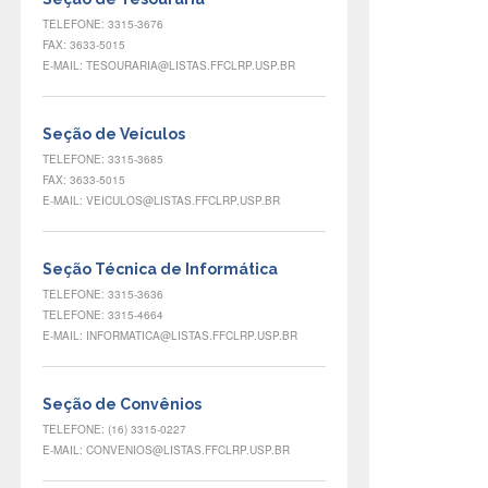
TELEFONE: 3315-3676
FAX: 3633-5015
E-MAIL: TESOURARIA@LISTAS.FFCLRP.USP.BR
Seção de Veículos
TELEFONE: 3315-3685
FAX: 3633-5015
E-MAIL: VEICULOS@LISTAS.FFCLRP.USP.BR
Seção Técnica de Informática
TELEFONE: 3315-3636
TELEFONE: 3315-4664
E-MAIL: INFORMATICA@LISTAS.FFCLRP.USP.BR
Seção de Convênios
TELEFONE: (16) 3315-0227
E-MAIL: CONVENIOS@LISTAS.FFCLRP.USP.BR