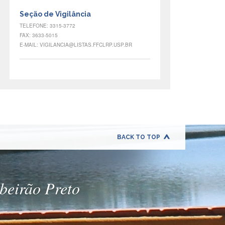
Seção de Vigilância
TELEFONE: 3315-3772
FAX: 3633-5015
E-MAIL: VIGILANCIA@LISTAS.FFCLRP.USP.BR
BACK TO TOP
ibeirão Preto