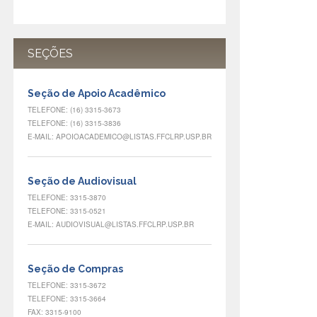
SEÇÕES
Seção de Apoio Acadêmico
TELEFONE: (16) 3315-3673
TELEFONE: (16) 3315-3836
E-MAIL: APOIOACADEMICO@LISTAS.FFCLRP.USP.BR
Seção de Audiovisual
TELEFONE: 3315-3870
TELEFONE: 3315-0521
E-MAIL: AUDIOVISUAL@LISTAS.FFCLRP.USP.BR
Seção de Compras
TELEFONE: 3315-3672
TELEFONE: 3315-3664
FAX: 3315-9100