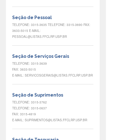
Seção de Pessoal
TELEFONE: 3315-3635 TELEFONE: 3315-3690 FAX:
3633-5015 E-MAIL:
PESSOAL@LISTAS.FFCLRP.USP.BR
Seção de Serviços Gerais
TELEFONE: 3315-3639
FAX: 3633-5015
E-MAIL: SERVICOSGERAIS@LISTAS.FFCLRP.USP.BR
Seção de Suprimentos
TELEFONE: 3315-3762
TELEFONE: 3315-0637
FAX: 3315-4819
E-MAIL: SUPRIMENTOS@LISTAS.FFCLRP.USP.BR
Seção de Tesouraria