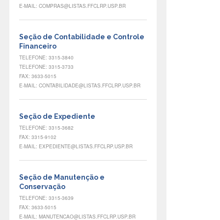
E-MAIL: COMPRAS@LISTAS.FFCLRP.USP.BR
Seção de Contabilidade e Controle
Financeiro
TELEFONE: 3315-3840
TELEFONE: 3315-3733
FAX: 3633-5015
E-MAIL: CONTABILIDADE@LISTAS.FFCLRP.USP.BR
Seção de Expediente
TELEFONE: 3315-3682
FAX: 3315-9102
E-MAIL: EXPEDIENTE@LISTAS.FFCLRP.USP.BR
Seção de Manutenção e
Conservação
TELEFONE: 3315-3639
FAX: 3633-5015
E-MAIL: MANUTENCAO@LISTAS.FFCLRP.USP.BR