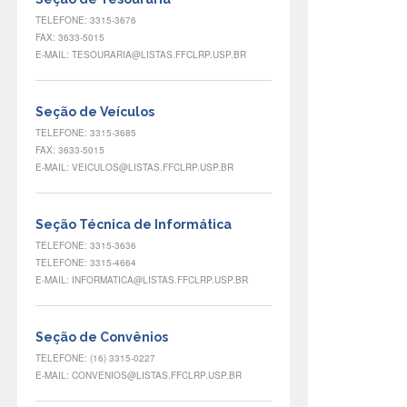
TELEFONE: 3315-3676
FAX: 3633-5015
E-MAIL: TESOURARIA@LISTAS.FFCLRP.USP.BR
Seção de Veículos
TELEFONE: 3315-3685
FAX: 3633-5015
E-MAIL: VEICULOS@LISTAS.FFCLRP.USP.BR
Seção Técnica de Informática
TELEFONE: 3315-3636
TELEFONE: 3315-4664
E-MAIL: INFORMATICA@LISTAS.FFCLRP.USP.BR
Seção de Convênios
TELEFONE: (16) 3315-0227
E-MAIL: CONVENIOS@LISTAS.FFCLRP.USP.BR