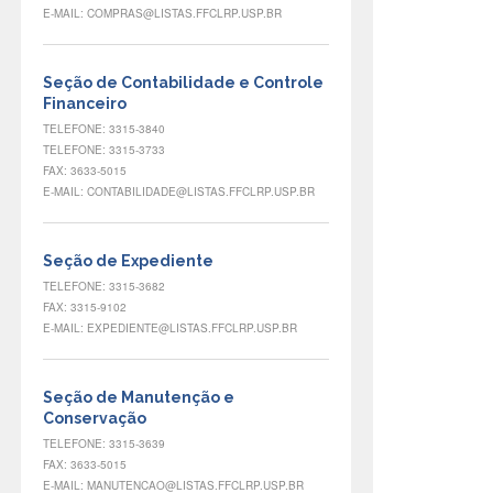
E-MAIL: COMPRAS@LISTAS.FFCLRP.USP.BR
Seção de Contabilidade e Controle
Financeiro
TELEFONE: 3315-3840
TELEFONE: 3315-3733
FAX: 3633-5015
E-MAIL: CONTABILIDADE@LISTAS.FFCLRP.USP.BR
Seção de Expediente
TELEFONE: 3315-3682
FAX: 3315-9102
E-MAIL: EXPEDIENTE@LISTAS.FFCLRP.USP.BR
Seção de Manutenção e
Conservação
TELEFONE: 3315-3639
FAX: 3633-5015
E-MAIL: MANUTENCAO@LISTAS.FFCLRP.USP.BR