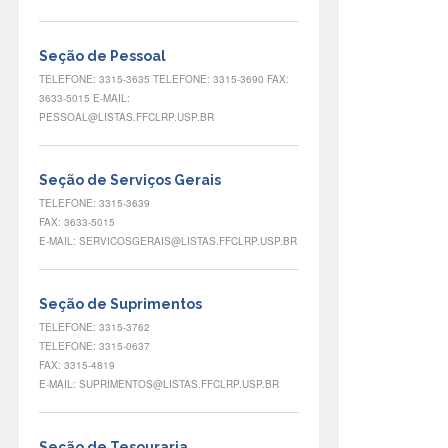
Seção de Pessoal
TELEFONE: 3315-3635 TELEFONE: 3315-3690 FAX:
3633-5015 E-MAIL:
PESSOAL@LISTAS.FFCLRP.USP.BR
Seção de Serviços Gerais
TELEFONE: 3315-3639
FAX: 3633-5015
E-MAIL: SERVICOSGERAIS@LISTAS.FFCLRP.USP.BR
Seção de Suprimentos
TELEFONE: 3315-3762
TELEFONE: 3315-0637
FAX: 3315-4819
E-MAIL: SUPRIMENTOS@LISTAS.FFCLRP.USP.BR
Seção de Tesouraria