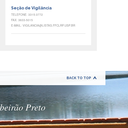
Seção de Vigilância
TELEFONE: 3315-3772
FAX: 3633-5015
E-MAIL: VIGILANCIA@LISTAS.FFCLRP.USP.BR
BACK TO TOP
ibeirão Preto