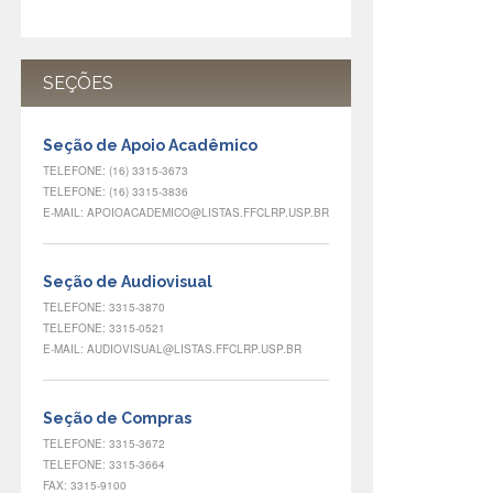
SEÇÕES
Seção de Apoio Acadêmico
TELEFONE: (16) 3315-3673
TELEFONE: (16) 3315-3836
E-MAIL: APOIOACADEMICO@LISTAS.FFCLRP.USP.BR
Seção de Audiovisual
TELEFONE: 3315-3870
TELEFONE: 3315-0521
E-MAIL: AUDIOVISUAL@LISTAS.FFCLRP.USP.BR
Seção de Compras
TELEFONE: 3315-3672
TELEFONE: 3315-3664
FAX: 3315-9100