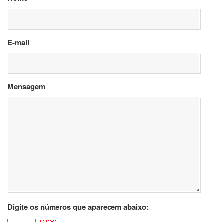
Departamentos
GRADUAÇÃO
E-mail
Apresentação
Atendimento
Online
Mensagem
Comissões
Cursos
Curricularização
da
Extensão
Ingresso
Calendário
e
Horários
Estágios
Digite os números que aparecem abaixo:
Permanência