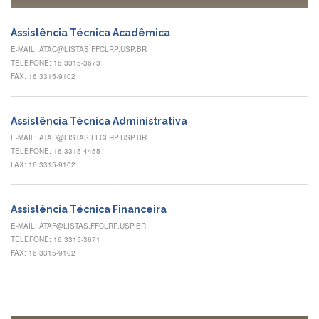
à
Pró-
Reitoria
Assistência Técnica Acadêmica
de
E-MAIL: ATAC@LISTAS.FFCLRP.USP.BR
PG
TELEFONE: 16 3315-3673
Comissão
FAX: 16 3315-9102
de
Pós-
graduação
Assistência Técnica Administrativa
Defesas
E-MAIL: ATAD@LISTAS.FFCLRP.USP.BR
TELEFONE: 16 3315-4455
Diplomas
FAX: 16 3315-9102
Disponíveis
Editais
Assistência Técnica Financeira
Formulários
E-MAIL: ATAF@LISTAS.FFCLRP.USP.BR
TELEFONE: 16 3315-3671
Histórico
FAX: 16 3315-9102
Matrícula
Normas
-
Dissertações