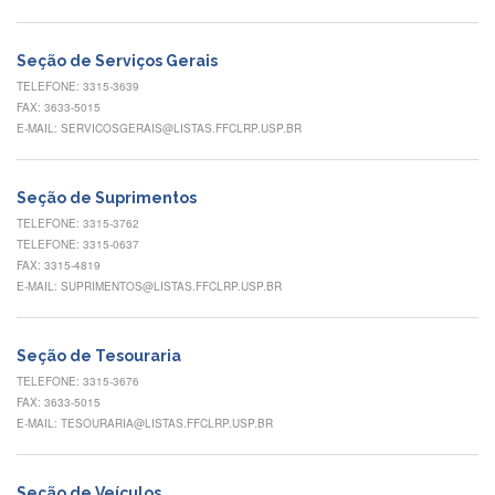
Normativas
Fomentos
Seção de Serviços Gerais
e
Editais
TELEFONE: 3315-3639
FAX: 3633-5015
Notícias
E-MAIL: SERVICOSGERAIS@LISTAS.FFCLRP.USP.BR
Eventos
Contato
Seção de Suprimentos
TELEFONE: 3315-3762
INCLUSÃO
TELEFONE: 3315-0637
Apresentação
FAX: 3315-4819
E-MAIL: SUPRIMENTOS@LISTAS.FFCLRP.USP.BR
Comissão
Missão
Seção de Tesouraria
Regimento
TELEFONE: 3315-3676
FAX: 3633-5015
Portarias
e
E-MAIL: TESOURARIA@LISTAS.FFCLRP.USP.BR
deliberações
Editais
Seção de Veículos