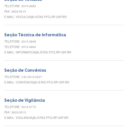
Eventos
TELEFONE: 3315-3685
de
FAX: 3633-5015
Inclusão
E-MAIL: VEICULOS@LISTAS.FFCLRP.USP.BR
e
Pertencimento
Apoio
Seção Técnica de Informática
estudantil
TELEFONE: 3315-3636
TELEFONE: 3315-4664
Você
E-MAIL: INFORMATICA@LISTAS.FFCLRP.USP.BR
não
está
sozinho(a)!
Seção de Convênios
Reuniões
TELEFONE: (16) 3315-0227
E-MAIL: CONVENIOS@LISTAS.FFCLRP.USP.BR
Conheça
nossas
redes
Seção de Vigilância
Formulários
TELEFONE: 3315-3772
Contato
FAX: 3633-5015
E-MAIL: VIGILANCIA@LISTAS.FFCLRP.USP.BR
INTERNACIONALIZAÇÃO