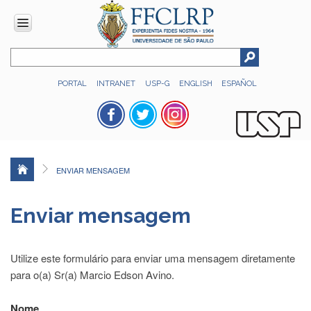
INSTITUCIONAL
PORTAL
INTRANET
USP-G
ENGLISH
ESPAÑOL
Histórico
Números
Direção
Colegiados
ENVIAR MENSAGEM
Administração
Organograma
Enviar mensagem
Relatório
de
Gestão
Utilize este formulário para enviar uma mensagem diretamente
FFCLRP
para o(a) Sr(a) Marcio Edson Avino.
-
60
Nome
anos