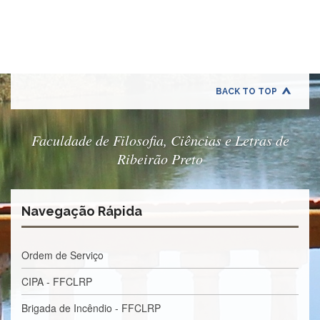
Quem
Somos
Adminstrativo
Estudar
na
FFCLRP
BACK TO TOP
Estudar
no
Exterior
Faculdade de Filosofia, Ciências e Letras de
Ribeirão Preto
Contato
TRANSPARÊNCIA
Editais
Navegação Rápida
Eleições
Concursos
Ordem de Serviço
Docentes
CIPA - FFCLRP
Concursos
Funcionários
Brigada de Incêndio - FFCLRP