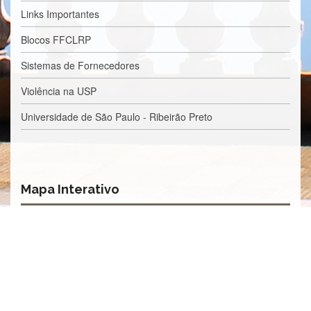
Processos
Links Importantes
Seletivos
Licitações/Contratações
Blocos FFCLRP
CONTATO
Sistemas de Fornecedores
Violência na USP
Universidade de São Paulo - Ribeirão Preto
Mapa Interativo