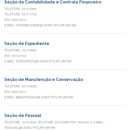
Contato
Seção de Contabilidade e Controle Financeiro
TELEFONE: 3315-3840
CULTURA
TELEFONE: 3315-3733
E
FAX: 3633-5015
EXTENSÃO
E-MAIL: CONTABILIDADE@LISTAS.FFCLRP.USP.BR
Apresentação
Programas
Seção de Expediente
e
Projetos
TELEFONE: 3315-3682
FAX: 3315-9102
NACE
E-MAIL: EXPEDIENTE@LISTAS.FFCLRP.USP.BR
Museu
de
Ciências
Seção de Manutenção e Conservação
da
TELEFONE: 3315-3639
USP
FAX: 3633-5015
E-MAIL: MANUTENCAO@LISTAS.FFCLRP.USP.BR
Empresas
Juniores
Cursos
Seção de Pessoal
e
TELEFONE: 3315-3635 TELEFONE: 3315-3690 FAX: 3633-5015 E-MAIL:
Atividades
PESSOAL@LISTAS.FFCLRP.USP.BR