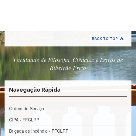
Quem
Somos
Adminstrativo
Estudar
na
FFCLRP
BACK TO TOP
Estudar
no
Exterior
Faculdade de Filosofia, Ciências e Letras de
Ribeirão Preto
Contato
TRANSPARÊNCIA
Editais
Navegação Rápida
Eleições
Concursos
Ordem de Serviço
Docentes
CIPA - FFCLRP
Concursos
Funcionários
Brigada de Incêndio - FFCLRP