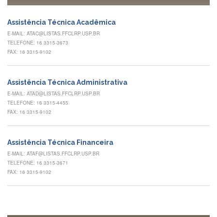
à
Pró-
Reitoria
Assistência Técnica Acadêmica
de
E-MAIL: ATAC@LISTAS.FFCLRP.USP.BR
PG
TELEFONE: 16 3315-3673
Comissão
FAX: 16 3315-9102
de
Pós-
graduação
Assistência Técnica Administrativa
Defesas
E-MAIL: ATAD@LISTAS.FFCLRP.USP.BR
TELEFONE: 16 3315-4455
Diplomas
FAX: 16 3315-9102
Disponíveis
Editais
Assistência Técnica Financeira
Formulários
E-MAIL: ATAF@LISTAS.FFCLRP.USP.BR
TELEFONE: 16 3315-3671
Histórico
FAX: 16 3315-9102
Matrícula
Normas
-
Dissertações