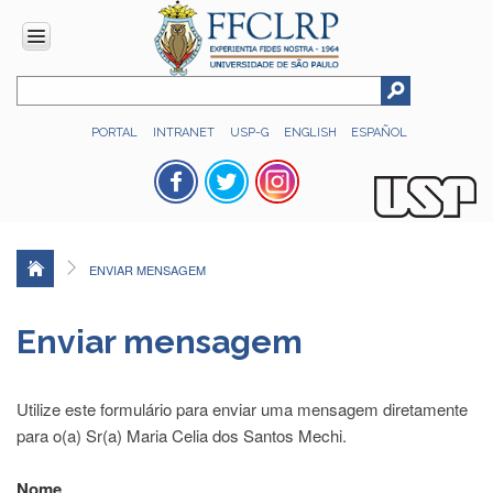
INSTITUCIONAL
PORTAL
INTRANET
USP-G
ENGLISH
ESPAÑOL
Histórico
Números
Direção
Colegiados
ENVIAR MENSAGEM
Administração
Organograma
Enviar mensagem
Relatório
de
Gestão
Utilize este formulário para enviar uma mensagem diretamente
FFCLRP
para o(a) Sr(a) Maria Celia dos Santos Mechi.
-
60
Nome
anos