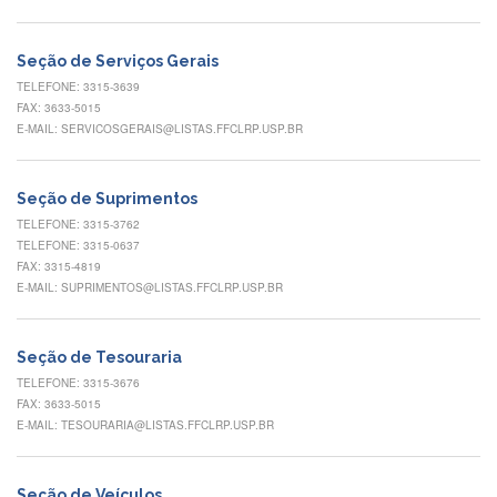
Normativas
Fomentos
Seção de Serviços Gerais
e
Editais
TELEFONE: 3315-3639
FAX: 3633-5015
Notícias
E-MAIL: SERVICOSGERAIS@LISTAS.FFCLRP.USP.BR
Eventos
Contato
Seção de Suprimentos
TELEFONE: 3315-3762
INCLUSÃO
TELEFONE: 3315-0637
Apresentação
FAX: 3315-4819
E-MAIL: SUPRIMENTOS@LISTAS.FFCLRP.USP.BR
Comissão
Missão
Seção de Tesouraria
Regimento
TELEFONE: 3315-3676
FAX: 3633-5015
Portarias
e
E-MAIL: TESOURARIA@LISTAS.FFCLRP.USP.BR
deliberações
Editais
Seção de Veículos