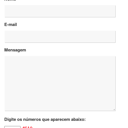
Departamentos
GRADUAÇÃO
E-mail
Apresentação
Atendimento
Online
Mensagem
Comissões
Cursos
Curricularização
da
Extensão
Ingresso
Calendário
e
Horários
Estágios
Digite os números que aparecem abaixo:
Permanência