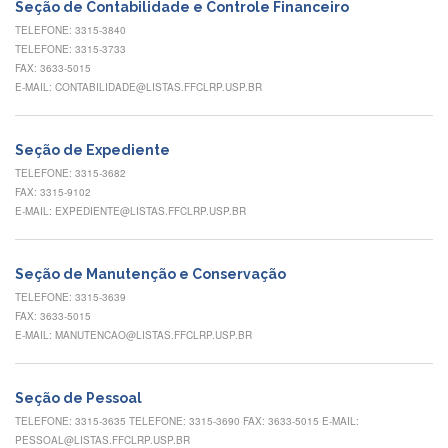
Contato
Seção de Contabilidade e Controle Financeiro
TELEFONE: 3315-3840
CULTURA
TELEFONE: 3315-3733
E
FAX: 3633-5015
EXTENSÃO
E-MAIL: CONTABILIDADE@LISTAS.FFCLRP.USP.BR
Apresentação
Programas
Seção de Expediente
e
Projetos
TELEFONE: 3315-3682
FAX: 3315-9102
NACE
E-MAIL: EXPEDIENTE@LISTAS.FFCLRP.USP.BR
Museu
de
Ciências
Seção de Manutenção e Conservação
da
TELEFONE: 3315-3639
USP
FAX: 3633-5015
E-MAIL: MANUTENCAO@LISTAS.FFCLRP.USP.BR
Empresas
Juniores
Cursos
Seção de Pessoal
e
TELEFONE: 3315-3635 TELEFONE: 3315-3690 FAX: 3633-5015 E-MAIL:
Atividades
PESSOAL@LISTAS.FFCLRP.USP.BR