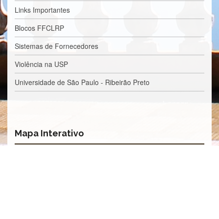
Processos
Links Importantes
Seletivos
Licitações/Contratações
Blocos FFCLRP
CONTATO
Sistemas de Fornecedores
Violência na USP
Universidade de São Paulo - Ribeirão Preto
Mapa Interativo