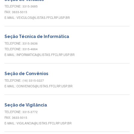
Eventos
TELEFONE: 3315-3685
de
FAX: 3633-5015
Inclusão
E-MAIL: VEICULOS@LISTAS.FFCLRP.USP.BR
e
Pertencimento
Apoio
Seção Técnica de Informática
estudantil
TELEFONE: 3315-3636
TELEFONE: 3315-4664
Você
E-MAIL: INFORMATICA@LISTAS.FFCLRP.USP.BR
não
está
sozinho(a)!
Seção de Convênios
Reuniões
TELEFONE: (16) 3315-0227
E-MAIL: CONVENIOS@LISTAS.FFCLRP.USP.BR
Conheça
nossas
redes
Seção de Vigilância
Formulários
TELEFONE: 3315-3772
Contato
FAX: 3633-5015
E-MAIL: VIGILANCIA@LISTAS.FFCLRP.USP.BR
INTERNACIONALIZAÇÃO