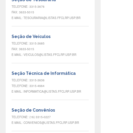
TELEFONE: 3315-3676
FAX: 3633-5015
E-MAIL: TESOURARIA@LISTAS.FFCLRP.USP.BR
Seção de Veículos
TELEFONE: 3315-3685
FAX: 3633-5015
E-MAIL: VEICULOS@LISTAS.FFCLRP.USP.BR
Seção Técnica de Informática
TELEFONE: 3315-3636
TELEFONE: 3315-4664
E-MAIL: INFORMATICA@LISTAS.FFCLRP.USP.BR
Seção de Convênios
TELEFONE: (16) 3315-0227
E-MAIL: CONVENIOS@LISTAS.FFCLRP.USP.BR