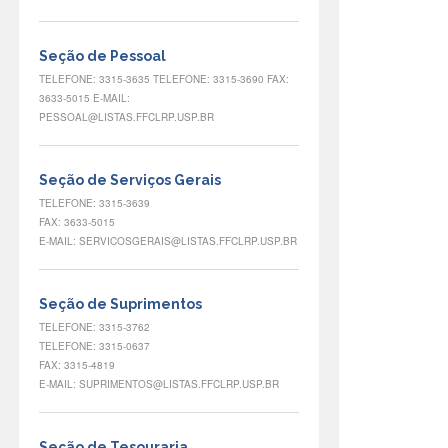
Seção de Pessoal
TELEFONE: 3315-3635 TELEFONE: 3315-3690 FAX:
3633-5015 E-MAIL:
PESSOAL@LISTAS.FFCLRP.USP.BR
Seção de Serviços Gerais
TELEFONE: 3315-3639
FAX: 3633-5015
E-MAIL: SERVICOSGERAIS@LISTAS.FFCLRP.USP.BR
Seção de Suprimentos
TELEFONE: 3315-3762
TELEFONE: 3315-0637
FAX: 3315-4819
E-MAIL: SUPRIMENTOS@LISTAS.FFCLRP.USP.BR
Seção de Tesouraria