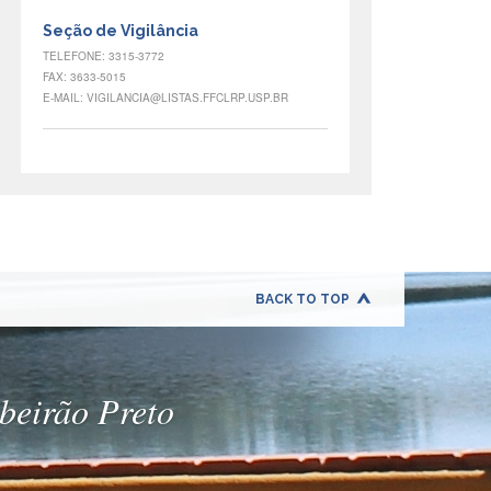
Seção de Vigilância
TELEFONE: 3315-3772
FAX: 3633-5015
E-MAIL: VIGILANCIA@LISTAS.FFCLRP.USP.BR
BACK TO TOP
ibeirão Preto