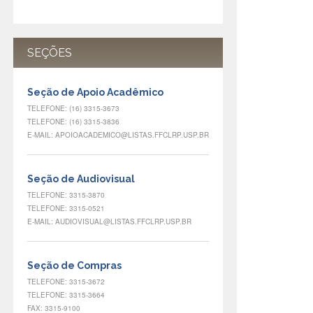
SEÇÕES
Seção de Apoio Acadêmico
TELEFONE: (16) 3315-3673
TELEFONE: (16) 3315-3836
E-MAIL: APOIOACADEMICO@LISTAS.FFCLRP.USP.BR
Seção de Audiovisual
TELEFONE: 3315-3870
TELEFONE: 3315-0521
E-MAIL: AUDIOVISUAL@LISTAS.FFCLRP.USP.BR
Seção de Compras
TELEFONE: 3315-3672
TELEFONE: 3315-3664
FAX: 3315-9100