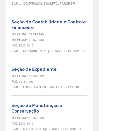
E-MAIL: COMPRAS@LISTAS.FFCLRP.USP.BR
Seção de Contabilidade e Controle
Financeiro
TELEFONE: 3315-3840
TELEFONE: 3315-3733
FAX: 3633-5015
E-MAIL: CONTABILIDADE@LISTAS.FFCLRP.USP.BR
Seção de Expediente
TELEFONE: 3315-3682
FAX: 3315-9102
E-MAIL: EXPEDIENTE@LISTAS.FFCLRP.USP.BR
Seção de Manutenção e
Conservação
TELEFONE: 3315-3639
FAX: 3633-5015
E-MAIL: MANUTENCAO@LISTAS.FFCLRP.USP.BR