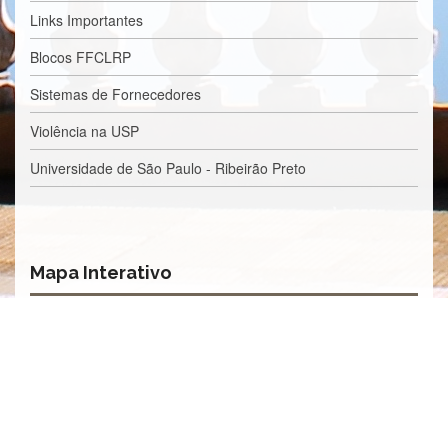
Processos
Links Importantes
Seletivos
Licitações/Contratações
Blocos FFCLRP
CONTATO
Sistemas de Fornecedores
Violência na USP
Universidade de São Paulo - Ribeirão Preto
Mapa Interativo