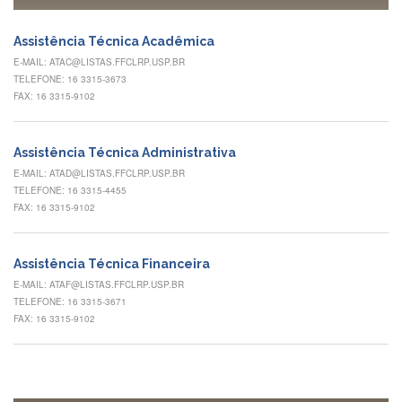
à
Pró-
Reitoria
Assistência Técnica Acadêmica
de
E-MAIL: ATAC@LISTAS.FFCLRP.USP.BR
PG
TELEFONE: 16 3315-3673
Comissão
FAX: 16 3315-9102
de
Pós-
graduação
Assistência Técnica Administrativa
Defesas
E-MAIL: ATAD@LISTAS.FFCLRP.USP.BR
TELEFONE: 16 3315-4455
Diplomas
FAX: 16 3315-9102
Disponíveis
Editais
Assistência Técnica Financeira
Formulários
E-MAIL: ATAF@LISTAS.FFCLRP.USP.BR
TELEFONE: 16 3315-3671
Histórico
FAX: 16 3315-9102
Matrícula
Normas
-
Dissertações