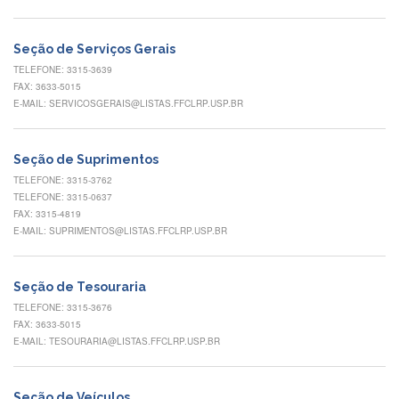
Normativas
Fomentos
Seção de Serviços Gerais
e
Editais
TELEFONE: 3315-3639
FAX: 3633-5015
Notícias
E-MAIL: SERVICOSGERAIS@LISTAS.FFCLRP.USP.BR
Eventos
Contato
Seção de Suprimentos
TELEFONE: 3315-3762
INCLUSÃO
TELEFONE: 3315-0637
Apresentação
FAX: 3315-4819
E-MAIL: SUPRIMENTOS@LISTAS.FFCLRP.USP.BR
Comissão
Missão
Seção de Tesouraria
Regimento
TELEFONE: 3315-3676
FAX: 3633-5015
Portarias
e
E-MAIL: TESOURARIA@LISTAS.FFCLRP.USP.BR
deliberações
Editais
Seção de Veículos