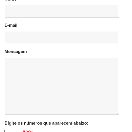
Departamentos
GRADUAÇÃO
E-mail
Apresentação
Atendimento
Online
Mensagem
Comissões
Cursos
Curricularização
da
Extensão
Ingresso
Calendário
e
Horários
Estágios
Digite os números que aparecem abaixo:
Permanência