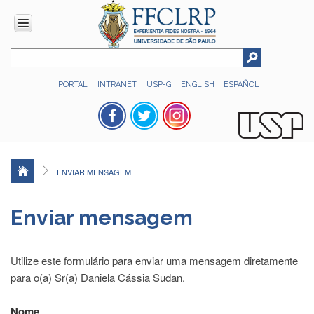
INSTITUCIONAL
PORTAL
INTRANET
USP-G
ENGLISH
ESPAÑOL
Histórico
Números
Direção
Colegiados
ENVIAR MENSAGEM
Administração
Organograma
Enviar mensagem
Relatório
de
Gestão
Utilize este formulário para enviar uma mensagem diretamente
FFCLRP
para o(a) Sr(a) Daniela Cássia Sudan.
-
60
Nome
anos