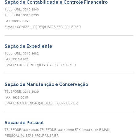
Contato
Seção de Contabilidade e Controle Financeiro
TELEFONE: 3315-3840
CULTURA
TELEFONE: 3315-3733
E
FAX: 3633-5015
EXTENSÃO
E-MAIL: CONTABILIDADE@LISTAS.FFCLRP.USP.BR
Apresentação
Programas
Seção de Expediente
e
Projetos
TELEFONE: 3315-3682
FAX: 3315-9102
NACE
E-MAIL: EXPEDIENTE@LISTAS.FFCLRP.USP.BR
Museu
de
Ciências
Seção de Manutenção e Conservação
da
TELEFONE: 3315-3639
USP
FAX: 3633-5015
E-MAIL: MANUTENCAO@LISTAS.FFCLRP.USP.BR
Empresas
Juniores
Cursos
Seção de Pessoal
e
TELEFONE: 3315-3635 TELEFONE: 3315-3690 FAX: 3633-5015 E-MAIL:
Atividades
PESSOAL@LISTAS.FFCLRP.USP.BR