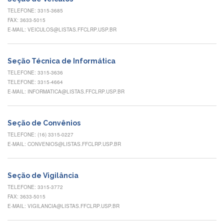
Eventos
TELEFONE: 3315-3685
de
FAX: 3633-5015
Inclusão
E-MAIL: VEICULOS@LISTAS.FFCLRP.USP.BR
e
Pertencimento
Apoio
Seção Técnica de Informática
estudantil
TELEFONE: 3315-3636
TELEFONE: 3315-4664
Você
E-MAIL: INFORMATICA@LISTAS.FFCLRP.USP.BR
não
está
sozinho(a)!
Seção de Convênios
Reuniões
TELEFONE: (16) 3315-0227
E-MAIL: CONVENIOS@LISTAS.FFCLRP.USP.BR
Conheça
nossas
redes
Seção de Vigilância
Formulários
TELEFONE: 3315-3772
Contato
FAX: 3633-5015
E-MAIL: VIGILANCIA@LISTAS.FFCLRP.USP.BR
INTERNACIONALIZAÇÃO