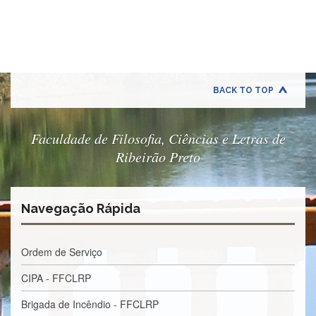
Quem
Somos
Adminstrativo
Estudar
na
FFCLRP
BACK TO TOP
Estudar
no
Exterior
Faculdade de Filosofia, Ciências e Letras de
Ribeirão Preto
Contato
TRANSPARÊNCIA
Editais
Navegação Rápida
Eleições
Concursos
Ordem de Serviço
Docentes
CIPA - FFCLRP
Concursos
Funcionários
Brigada de Incêndio - FFCLRP