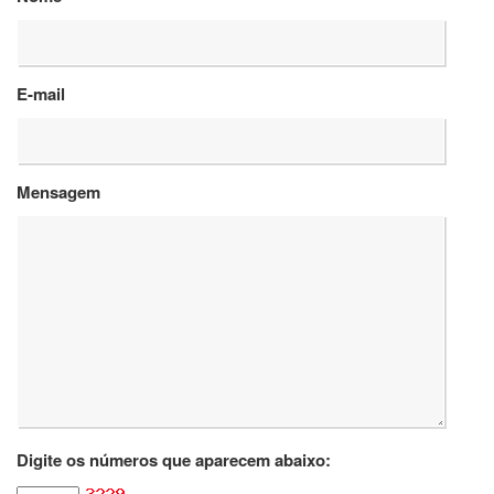
Departamentos
GRADUAÇÃO
E-mail
Apresentação
Atendimento
Online
Mensagem
Comissões
Cursos
Curricularização
da
Extensão
Ingresso
Calendário
e
Horários
Estágios
Digite os números que aparecem abaixo:
Permanência