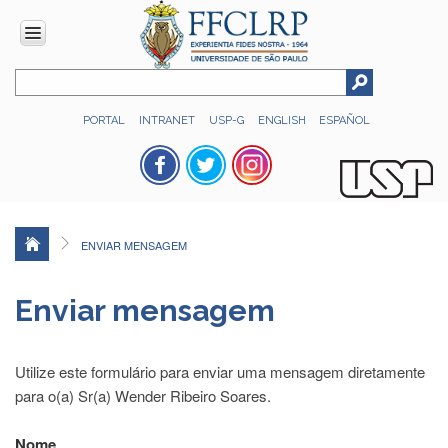
INSTITUCIONAL
PORTAL
INTRANET
USP-G
ENGLISH
ESPAÑOL
Histórico
Números
Direção
Colegiados
ENVIAR MENSAGEM
Administração
Organograma
Enviar mensagem
Relatório
de
Gestão
Utilize este formulário para enviar uma mensagem diretamente
FFCLRP
para o(a) Sr(a) Wender Ribeiro Soares.
-
60
Nome
anos