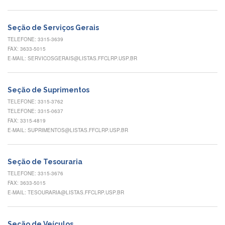
Normativas
Fomentos
Seção de Serviços Gerais
e
Editais
TELEFONE: 3315-3639
FAX: 3633-5015
Notícias
E-MAIL: SERVICOSGERAIS@LISTAS.FFCLRP.USP.BR
Eventos
Contato
Seção de Suprimentos
TELEFONE: 3315-3762
INCLUSÃO
TELEFONE: 3315-0637
Apresentação
FAX: 3315-4819
E-MAIL: SUPRIMENTOS@LISTAS.FFCLRP.USP.BR
Comissão
Missão
Seção de Tesouraria
Regimento
TELEFONE: 3315-3676
FAX: 3633-5015
Portarias
e
E-MAIL: TESOURARIA@LISTAS.FFCLRP.USP.BR
deliberações
Editais
Seção de Veículos