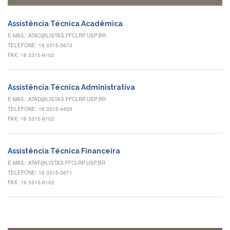
à
Pró-
Reitoria
Assistência Técnica Acadêmica
de
E-MAIL: ATAC@LISTAS.FFCLRP.USP.BR
PG
TELEFONE: 16 3315-3673
Comissão
FAX: 16 3315-9102
de
Pós-
graduação
Assistência Técnica Administrativa
Defesas
E-MAIL: ATAD@LISTAS.FFCLRP.USP.BR
TELEFONE: 16 3315-4455
Diplomas
FAX: 16 3315-9102
Disponíveis
Editais
Assistência Técnica Financeira
Formulários
E-MAIL: ATAF@LISTAS.FFCLRP.USP.BR
TELEFONE: 16 3315-3671
Histórico
FAX: 16 3315-9102
Matrícula
Normas
-
Dissertações