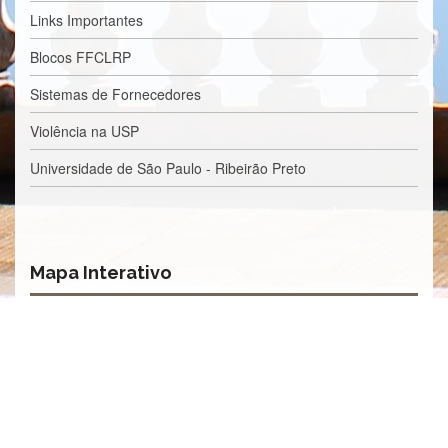
Processos
Links Importantes
Seletivos
Licitações/Contratações
Blocos FFCLRP
CONTATO
Sistemas de Fornecedores
Violência na USP
Universidade de São Paulo - Ribeirão Preto
Mapa Interativo