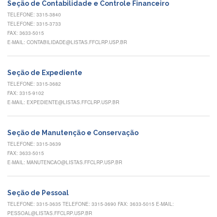
Contato
Seção de Contabilidade e Controle Financeiro
TELEFONE: 3315-3840
CULTURA
TELEFONE: 3315-3733
E
FAX: 3633-5015
EXTENSÃO
E-MAIL: CONTABILIDADE@LISTAS.FFCLRP.USP.BR
Apresentação
Programas
Seção de Expediente
e
Projetos
TELEFONE: 3315-3682
FAX: 3315-9102
NACE
E-MAIL: EXPEDIENTE@LISTAS.FFCLRP.USP.BR
Museu
de
Ciências
Seção de Manutenção e Conservação
da
TELEFONE: 3315-3639
USP
FAX: 3633-5015
E-MAIL: MANUTENCAO@LISTAS.FFCLRP.USP.BR
Empresas
Juniores
Cursos
Seção de Pessoal
e
TELEFONE: 3315-3635 TELEFONE: 3315-3690 FAX: 3633-5015 E-MAIL:
Atividades
PESSOAL@LISTAS.FFCLRP.USP.BR