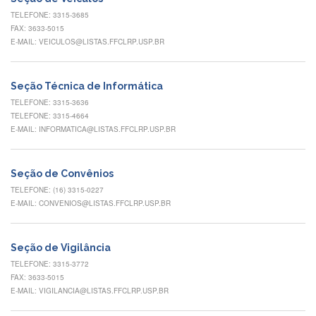
Eventos
TELEFONE: 3315-3685
de
FAX: 3633-5015
Inclusão
E-MAIL: VEICULOS@LISTAS.FFCLRP.USP.BR
e
Pertencimento
Apoio
Seção Técnica de Informática
estudantil
TELEFONE: 3315-3636
TELEFONE: 3315-4664
Você
E-MAIL: INFORMATICA@LISTAS.FFCLRP.USP.BR
não
está
sozinho(a)!
Seção de Convênios
Reuniões
TELEFONE: (16) 3315-0227
E-MAIL: CONVENIOS@LISTAS.FFCLRP.USP.BR
Conheça
nossas
redes
Seção de Vigilância
Formulários
TELEFONE: 3315-3772
Contato
FAX: 3633-5015
E-MAIL: VIGILANCIA@LISTAS.FFCLRP.USP.BR
INTERNACIONALIZAÇÃO