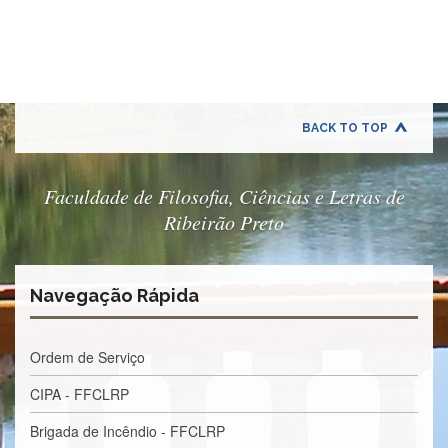
Quem
Somos
Adminstrativo
Estudar
na
FFCLRP
BACK TO TOP
Estudar
no
Exterior
Faculdade de Filosofia, Ciências e Letras de
Ribeirão Preto
Contato
TRANSPARÊNCIA
Editais
Navegação Rápida
Eleições
Concursos
Ordem de Serviço
Docentes
CIPA - FFCLRP
Concursos
Funcionários
Brigada de Incêndio - FFCLRP