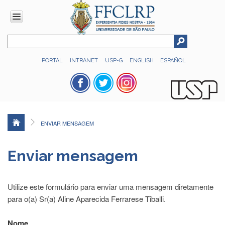
INSTITUCIONAL
PORTAL
INTRANET
USP-G
ENGLISH
ESPAÑOL
Histórico
Números
Direção
Colegiados
ENVIAR MENSAGEM
Administração
Organograma
Enviar mensagem
Relatório
de
Gestão
Utilize este formulário para enviar uma mensagem diretamente
FFCLRP
para o(a) Sr(a) Aline Aparecida Ferrarese Tiballi.
-
60
Nome
anos