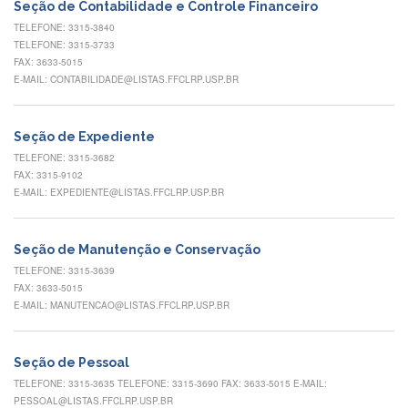
Contato
Seção de Contabilidade e Controle Financeiro
TELEFONE: 3315-3840
CULTURA
TELEFONE: 3315-3733
E
FAX: 3633-5015
EXTENSÃO
E-MAIL: CONTABILIDADE@LISTAS.FFCLRP.USP.BR
Apresentação
Programas
Seção de Expediente
e
Projetos
TELEFONE: 3315-3682
FAX: 3315-9102
NACE
E-MAIL: EXPEDIENTE@LISTAS.FFCLRP.USP.BR
Museu
de
Ciências
Seção de Manutenção e Conservação
da
TELEFONE: 3315-3639
USP
FAX: 3633-5015
E-MAIL: MANUTENCAO@LISTAS.FFCLRP.USP.BR
Empresas
Juniores
Cursos
Seção de Pessoal
e
TELEFONE: 3315-3635 TELEFONE: 3315-3690 FAX: 3633-5015 E-MAIL:
Atividades
PESSOAL@LISTAS.FFCLRP.USP.BR