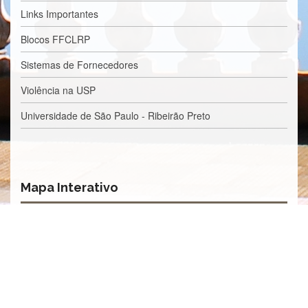
Processos
Links Importantes
Seletivos
Licitações/Contratações
Blocos FFCLRP
CONTATO
Sistemas de Fornecedores
Violência na USP
Universidade de São Paulo - Ribeirão Preto
Mapa Interativo