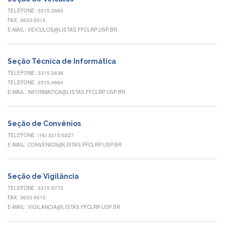
Eventos
TELEFONE: 3315-3685
de
FAX: 3633-5015
Inclusão
E-MAIL: VEICULOS@LISTAS.FFCLRP.USP.BR
e
Pertencimento
Apoio
Seção Técnica de Informática
estudantil
TELEFONE: 3315-3636
TELEFONE: 3315-4664
Você
E-MAIL: INFORMATICA@LISTAS.FFCLRP.USP.BR
não
está
sozinho(a)!
Seção de Convênios
Reuniões
TELEFONE: (16) 3315-0227
E-MAIL: CONVENIOS@LISTAS.FFCLRP.USP.BR
Conheça
nossas
redes
Seção de Vigilância
Formulários
TELEFONE: 3315-3772
Contato
FAX: 3633-5015
E-MAIL: VIGILANCIA@LISTAS.FFCLRP.USP.BR
INTERNACIONALIZAÇÃO