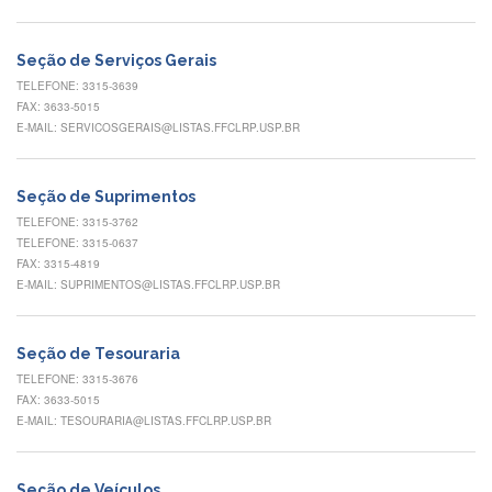
Normativas
Fomentos
Seção de Serviços Gerais
e
Editais
TELEFONE: 3315-3639
FAX: 3633-5015
Notícias
E-MAIL: SERVICOSGERAIS@LISTAS.FFCLRP.USP.BR
Eventos
Contato
Seção de Suprimentos
TELEFONE: 3315-3762
INCLUSÃO
TELEFONE: 3315-0637
Apresentação
FAX: 3315-4819
E-MAIL: SUPRIMENTOS@LISTAS.FFCLRP.USP.BR
Comissão
Missão
Seção de Tesouraria
Regimento
TELEFONE: 3315-3676
FAX: 3633-5015
Portarias
e
E-MAIL: TESOURARIA@LISTAS.FFCLRP.USP.BR
deliberações
Editais
Seção de Veículos