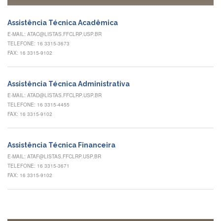
à
Pró-
Reitoria
Assistência Técnica Acadêmica
de
E-MAIL: ATAC@LISTAS.FFCLRP.USP.BR
PG
TELEFONE: 16 3315-3673
Comissão
FAX: 16 3315-9102
de
Pós-
graduação
Assistência Técnica Administrativa
Defesas
E-MAIL: ATAD@LISTAS.FFCLRP.USP.BR
TELEFONE: 16 3315-4455
Diplomas
FAX: 16 3315-9102
Disponíveis
Editais
Assistência Técnica Financeira
Formulários
E-MAIL: ATAF@LISTAS.FFCLRP.USP.BR
TELEFONE: 16 3315-3671
Histórico
FAX: 16 3315-9102
Matrícula
Normas
-
Dissertações