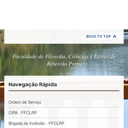
Quem
Somos
Adminstrativo
Estudar
na
FFCLRP
BACK TO TOP
Estudar
no
Exterior
Faculdade de Filosofia, Ciências e Letras de
Ribeirão Preto
Contato
TRANSPARÊNCIA
Editais
Navegação Rápida
Eleições
Concursos
Ordem de Serviço
Docentes
CIPA - FFCLRP
Concursos
Funcionários
Brigada de Incêndio - FFCLRP