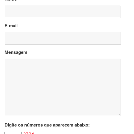
Departamentos
GRADUAÇÃO
E-mail
Apresentação
Atendimento
Online
Mensagem
Comissões
Cursos
Curricularização
da
Extensão
Ingresso
Calendário
e
Horários
Estágios
Digite os números que aparecem abaixo:
Permanência