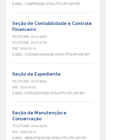
E-MAIL: COMPRAS@LISTAS.FFCLRP.USP.BR
Seção de Contabilidade e Controle
Financeiro
TELEFONE: 3315-3840
TELEFONE: 3315-3733
FAX: 3633-5015
E-MAIL: CONTABILIDADE@LISTAS.FFCLRP.USP.BR
Seção de Expediente
TELEFONE: 3315-3682
FAX: 3315-9102
E-MAIL: EXPEDIENTE@LISTAS.FFCLRP.USP.BR
Seção de Manutenção e
Conservação
TELEFONE: 3315-3639
FAX: 3633-5015
E-MAIL: MANUTENCAO@LISTAS.FFCLRP.USP.BR