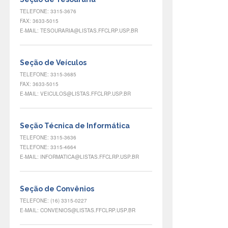
TELEFONE: 3315-3676
FAX: 3633-5015
E-MAIL: TESOURARIA@LISTAS.FFCLRP.USP.BR
Seção de Veículos
TELEFONE: 3315-3685
FAX: 3633-5015
E-MAIL: VEICULOS@LISTAS.FFCLRP.USP.BR
Seção Técnica de Informática
TELEFONE: 3315-3636
TELEFONE: 3315-4664
E-MAIL: INFORMATICA@LISTAS.FFCLRP.USP.BR
Seção de Convênios
TELEFONE: (16) 3315-0227
E-MAIL: CONVENIOS@LISTAS.FFCLRP.USP.BR