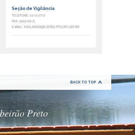
Seção de Vigilância
TELEFONE: 3315-3772
FAX: 3633-5015
E-MAIL: VIGILANCIA@LISTAS.FFCLRP.USP.BR
BACK TO TOP
ibeirão Preto