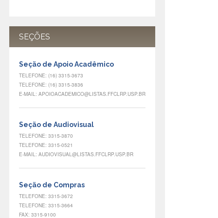
SEÇÕES
Seção de Apoio Acadêmico
TELEFONE: (16) 3315-3673
TELEFONE: (16) 3315-3836
E-MAIL: APOIOACADEMICO@LISTAS.FFCLRP.USP.BR
Seção de Audiovisual
TELEFONE: 3315-3870
TELEFONE: 3315-0521
E-MAIL: AUDIOVISUAL@LISTAS.FFCLRP.USP.BR
Seção de Compras
TELEFONE: 3315-3672
TELEFONE: 3315-3664
FAX: 3315-9100