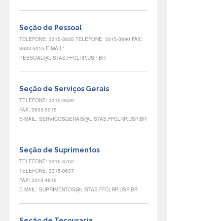
Seção de Pessoal
TELEFONE: 3315-3635 TELEFONE: 3315-3690 FAX:
3633-5015 E-MAIL:
PESSOAL@LISTAS.FFCLRP.USP.BR
Seção de Serviços Gerais
TELEFONE: 3315-3639
FAX: 3633-5015
E-MAIL: SERVICOSGERAIS@LISTAS.FFCLRP.USP.BR
Seção de Suprimentos
TELEFONE: 3315-3762
TELEFONE: 3315-0637
FAX: 3315-4819
E-MAIL: SUPRIMENTOS@LISTAS.FFCLRP.USP.BR
Seção de Tesouraria