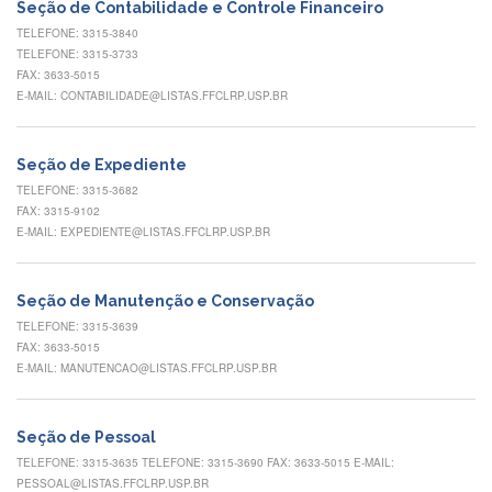
Contato
Seção de Contabilidade e Controle Financeiro
TELEFONE: 3315-3840
CULTURA
TELEFONE: 3315-3733
E
FAX: 3633-5015
EXTENSÃO
E-MAIL: CONTABILIDADE@LISTAS.FFCLRP.USP.BR
Apresentação
Programas
Seção de Expediente
e
Projetos
TELEFONE: 3315-3682
FAX: 3315-9102
NACE
E-MAIL: EXPEDIENTE@LISTAS.FFCLRP.USP.BR
Museu
de
Ciências
Seção de Manutenção e Conservação
da
TELEFONE: 3315-3639
USP
FAX: 3633-5015
E-MAIL: MANUTENCAO@LISTAS.FFCLRP.USP.BR
Empresas
Juniores
Cursos
Seção de Pessoal
e
TELEFONE: 3315-3635 TELEFONE: 3315-3690 FAX: 3633-5015 E-MAIL:
Atividades
PESSOAL@LISTAS.FFCLRP.USP.BR