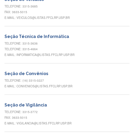
Eventos
TELEFONE: 3315-3685
de
FAX: 3633-5015
Inclusão
E-MAIL: VEICULOS@LISTAS.FFCLRP.USP.BR
e
Pertencimento
Apoio
Seção Técnica de Informática
estudantil
TELEFONE: 3315-3636
TELEFONE: 3315-4664
Você
E-MAIL: INFORMATICA@LISTAS.FFCLRP.USP.BR
não
está
sozinho(a)!
Seção de Convênios
Reuniões
TELEFONE: (16) 3315-0227
E-MAIL: CONVENIOS@LISTAS.FFCLRP.USP.BR
Conheça
nossas
redes
Seção de Vigilância
Formulários
TELEFONE: 3315-3772
Contato
FAX: 3633-5015
E-MAIL: VIGILANCIA@LISTAS.FFCLRP.USP.BR
INTERNACIONALIZAÇÃO