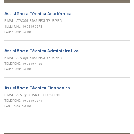
à
Pró-
Reitoria
Assistência Técnica Acadêmica
de
E-MAIL: ATAC@LISTAS.FFCLRP.USP.BR
PG
TELEFONE: 16 3315-3673
Comissão
FAX: 16 3315-9102
de
Pós-
graduação
Assistência Técnica Administrativa
Defesas
E-MAIL: ATAD@LISTAS.FFCLRP.USP.BR
TELEFONE: 16 3315-4455
Diplomas
FAX: 16 3315-9102
Disponíveis
Editais
Assistência Técnica Financeira
Formulários
E-MAIL: ATAF@LISTAS.FFCLRP.USP.BR
TELEFONE: 16 3315-3671
Histórico
FAX: 16 3315-9102
Matrícula
Normas
-
Dissertações