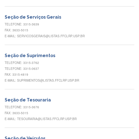
Normativas
Fomentos
Seção de Serviços Gerais
e
Editais
TELEFONE: 3315-3639
FAX: 3633-5015
Notícias
E-MAIL: SERVICOSGERAIS@LISTAS.FFCLRP.USP.BR
Eventos
Contato
Seção de Suprimentos
TELEFONE: 3315-3762
INCLUSÃO
TELEFONE: 3315-0637
Apresentação
FAX: 3315-4819
E-MAIL: SUPRIMENTOS@LISTAS.FFCLRP.USP.BR
Comissão
Missão
Seção de Tesouraria
Regimento
TELEFONE: 3315-3676
FAX: 3633-5015
Portarias
e
E-MAIL: TESOURARIA@LISTAS.FFCLRP.USP.BR
deliberações
Editais
Seção de Veículos