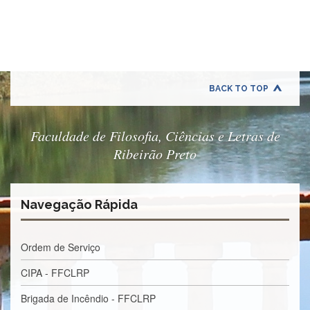
Quem
Somos
Adminstrativo
Estudar
na
FFCLRP
BACK TO TOP
Estudar
no
Exterior
Faculdade de Filosofia, Ciências e Letras de
Ribeirão Preto
Contato
TRANSPARÊNCIA
Editais
Navegação Rápida
Eleições
Concursos
Ordem de Serviço
Docentes
CIPA - FFCLRP
Concursos
Funcionários
Brigada de Incêndio - FFCLRP