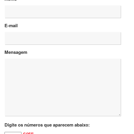
Departamentos
GRADUAÇÃO
E-mail
Apresentação
Atendimento
Online
Mensagem
Comissões
Cursos
Curricularização
da
Extensão
Ingresso
Calendário
e
Horários
Estágios
Digite os números que aparecem abaixo:
Permanência