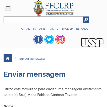
INSTITUCIONAL
PORTAL
INTRANET
USP-G
ENGLISH
ESPAÑOL
Histórico
Números
Direção
Colegiados
ENVIAR MENSAGEM
Administração
Organograma
Enviar mensagem
Relatório
de
Gestão
Utilize este formulário para enviar uma mensagem diretamente
FFCLRP
para o(a) Sr(a) Maria Fabiana Cardoso Tavares.
-
60
Nome
anos