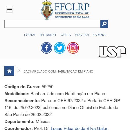
INSTITUCIONAL
PORTAL
INTRANET
USP-G
ENGLISH
ESPAÑOL
Histórico
Números
Direção
Colegiados
BACHARELADO COM HABILITAÇÃO EM PIANO
Administração
Organograma
Código do Curso:
59250
Modalidade:
Relatório
Bacharelado com Habilitação em Piano
de
Reconhecimento:
Parecer CEE 67/2022 e Portaria CEE-GP
Gestão
116, de 25.02.2022, publicada no Diário Oficial do Estado de
FFCLRP
São Paulo de 26.02.2022
-
Departamento:
Música
60
Coordenador:
Prof. Dr.
Lucas Eduardo da Silva Galon
anos