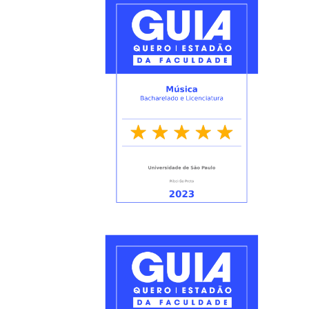
Quem
Somos
Adminstrativo
Estudar
na
FFCLRP
Estudar
no
Exterior
Contato
TRANSPARÊNCIA
Editais
Eleições
Concursos
Docentes
Concursos
Funcionários