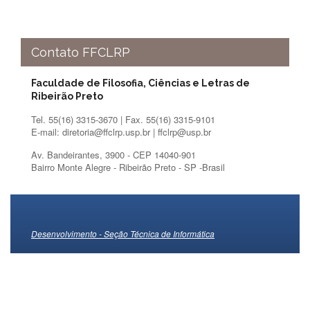
Contato FFCLRP
Faculdade de Filosofia, Ciências e Letras de
Ribeirão Preto
Tel. 55(16) 3315-3670 | Fax. 55(16) 3315-9101
E-mail: diretoria@ffclrp.usp.br | ffclrp@usp.br
Av. Bandeirantes, 3900 - CEP 14040-901
Bairro Monte Alegre - Ribeirão Preto - SP -Brasil
Desenvolvimento - Seção Técnica de Informática