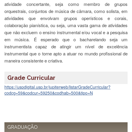
e
atividade concertante, seja como membro de grupos
Teses
orquestrais, conjuntos de música de câmara, como solista, em
atividades que envolvam grupos operísticos e corais,
PAE
(CAPES)
colaboração pianística, ou seja, uma vasta gama de atividades
que não excluem o ensino instrumental e/ou vocal e a pesquisa
Programas
em música. É esperado que o bacharelando seja um
Twitter
instrumentista capaz de atingir um nível de excelência
PESQUISA
instrumental que o torne apto a atuar no mundo profissional de
maneira consistente e criativa.
A
Comissão
de
Pesquisa
Grade Curricular
Pesquisadores
https://uspdigital.usp.br/jupiterweb/listarGradeCurricular?
codcg=59&codcur=59250&codhab=500&tipo=N
Oportunidades
Infraestrutura
Formulários
Notícias
GRADUAÇÃO