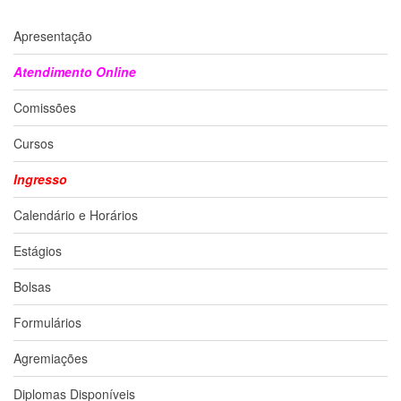
Contato
CULTURA
Apresentação
E
EXTENSÃO
Atendimento Online
Apresentação
Comissões
Programas
e
Cursos
Projetos
Ingresso
NACE
Museu
Calendário e Horários
de
Ciências
Estágios
da
USP
Bolsas
Empresas
Juniores
Formulários
Cursos
Agremiações
e
Atividades
Diplomas Disponíveis