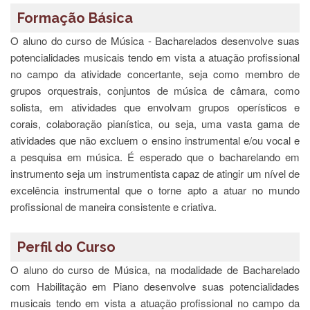
à
Pró-
Formação Básica
Reitoria
O aluno do curso de Música - Bacharelados desenvolve suas
de
PG
potencialidades musicais tendo em vista a atuação profissional
no campo da atividade concertante, seja como membro de
Comissão
de
grupos orquestrais, conjuntos de música de câmara, como
Pós-
solista, em atividades que envolvam grupos operísticos e
graduação
corais, colaboração pianística, ou seja, uma vasta gama de
Defesas
atividades que não excluem o ensino instrumental e/ou vocal e
a pesquisa em música. É esperado que o bacharelando em
Diplomas
Disponíveis
instrumento seja um instrumentista capaz de atingir um nível de
excelência instrumental que o torne apto a atuar no mundo
Editais
profissional de maneira consistente e criativa.
Formulários
Histórico
Perfil do Curso
Matrícula
O aluno do curso de Música, na modalidade de Bacharelado
Normas
com Habilitação em Piano desenvolve suas potencialidades
-
musicais tendo em vista a atuação profissional no campo da
Dissertações