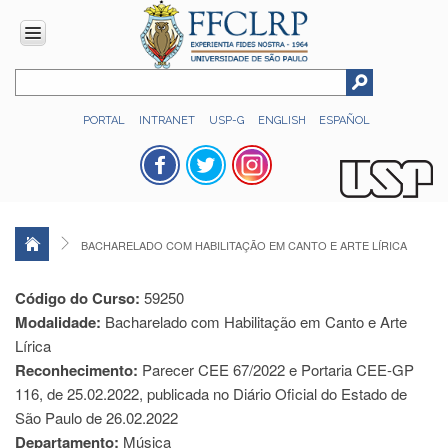
INSTITUCIONAL
PORTAL
INTRANET
USP-G
ENGLISH
ESPAÑOL
Histórico
Números
Direção
Colegiados
BACHARELADO COM HABILITAÇÃO EM CANTO E ARTE LÍRICA
Administração
Organograma
Código do Curso:
59250
Modalidade:
Relatório
Bacharelado com Habilitação em Canto e Arte
de
Lírica
Gestão
Reconhecimento:
Parecer CEE 67/2022 e Portaria CEE-GP
FFCLRP
116, de 25.02.2022, publicada no Diário Oficial do Estado de
-
São Paulo de 26.02.2022
60
Departamento:
Música
anos