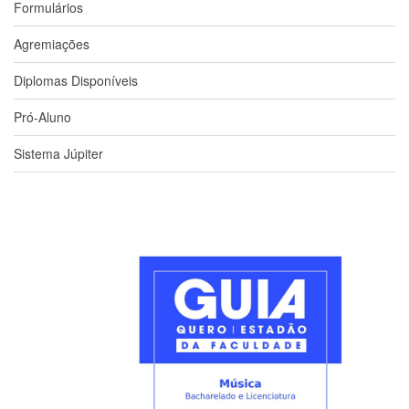
Formulários
Normativas
Fomentos
Agremiações
e
Editais
Diplomas Disponíveis
Notícias
Pró-Aluno
Eventos
Sistema Júpiter
Contato
INCLUSÃO
Apresentação
Comissão
Missão
Regimento
Portarias
e
deliberações
Editais