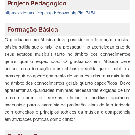
à
Projeto Pedagógico
Pró-
Reitoria
https://sistemas.ffclrp.usp.br/down.php?id=7454
de
PG
Formação Básica
Comissão
de
O graduando em Música deve possuir uma formação musical
Pós-
básica sólida que o habilite a prosseguir no aperfeiçoamento de
graduação
seus estudos musicais tanto no âmbito dos conhecimentos
Defesas
gerais quanto específicos. O graduando em Música deve
possuir uma formação musical básica sólida que o habilite a
Diplomas
Disponíveis
prosseguir no aperfeiçoamento de seus estudos musicais tanto
no âmbito dos conhecimentos gerais quanto específicos. Deve
Editais
apresentar as qualidades mínimas necessárias exigidas de um
Formulários
músico como os sensos rítmico e auditivo apurados,
Histórico
essenciais para o exercício da profissão, além de familiaridade
com conceitos e princípios teóricos da música e competência
Matrícula
em atividades práticas como cantor.
Normas
-
Dissertações