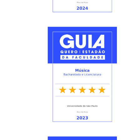
Quem
Somos
Adminstrativo
Estudar
na
FFCLRP
Estudar
no
Exterior
Contato
TRANSPARÊNCIA
Editais
Eleições
Concursos
Docentes
Concursos
Funcionários