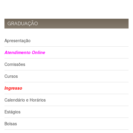
Contato
CULTURA
E
EXTENSÃO
GRADUAÇÃO
Apresentação
Apresentação
Programas
e
Projetos
Atendimento Online
NACE
Comissões
Museu
de
Cursos
Ciências
da
Ingresso
USP
Calendário e Horários
Empresas
Juniores
Estágios
Cursos
e
Bolsas
Atividades