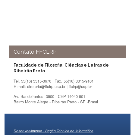
Contato FFCLRP
Faculdade de Filosofia, Ciências e Letras de
Ribeirão Preto
Tel. 55(16) 3315-3670 | Fax. 55(16) 3315-9101
E-mail: diretoria@ffclrp.usp.br | ffclrp@usp.br
Av. Bandeirantes, 3900 - CEP 14040-901
Bairro Monte Alegre - Ribeirão Preto - SP -Brasil
Desenvolvimento - Seção Técnica de Informática