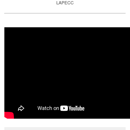
Estudantil
LAPECC
Formulários
Agremiações
Diplomas
Disponíveis
Pró-
Aluno
Sistema
Júpiter
PÓS-
GRADUAÇÃO
Alunos
Especiais
Apresentação
Atendimento
Online
Auxílio