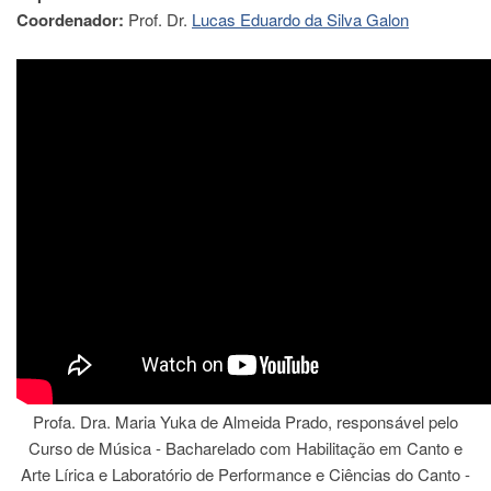
Coordenador:
Prof. Dr.
Lucas Eduardo da Silva Galon
Departamentos
GRADUAÇÃO
Apresentação
Atendimento
Online
Comissões
Cursos
Curricularização
da
Extensão
Ingresso
Calendário
e
Horários
Profa. Dra. Maria Yuka de Almeida Prado, responsável pelo
Estágios
Curso de Música - Bacharelado com Habilitação em Canto e
Arte Lírica e Laboratório de Performance e Ciências do Canto -
Permanência