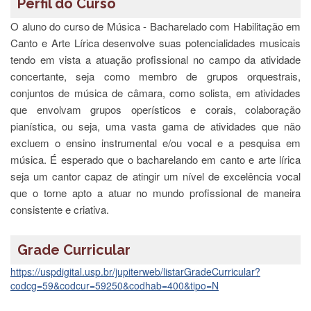
Perfil do Curso
e
Teses
O aluno do curso de Música - Bacharelado com Habilitação em
Canto e Arte Lírica desenvolve suas potencialidades musicais
PAE
(CAPES)
tendo em vista a atuação profissional no campo da atividade
concertante, seja como membro de grupos orquestrais,
Programas
conjuntos de música de câmara, como solista, em atividades
Twitter
que envolvam grupos operísticos e corais, colaboração
PESQUISA
pianística, ou seja, uma vasta gama de atividades que não
excluem o ensino instrumental e/ou vocal e a pesquisa em
A
Comissão
música. É esperado que o bacharelando em canto e arte lírica
de
seja um cantor capaz de atingir um nível de excelência vocal
Pesquisa
que o torne apto a atuar no mundo profissional de maneira
Pesquisadores
consistente e criativa.
Oportunidades
Infraestrutura
Grade Curricular
Formulários
https://uspdigital.usp.br/jupiterweb/listarGradeCurricular?
codcg=59&codcur=59250&codhab=400&tipo=N
Notícias