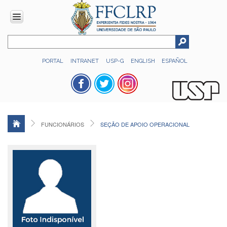
INSTITUCIONAL
PORTAL
INTRANET
USP-G
ENGLISH
ESPAÑOL
Histórico
Números
Direção
Colegiados
FUNCIONÁRIOS
SEÇÃO DE APOIO OPERACIONAL
Administração
Organograma
Relatório
de
Gestão
FFCLRP
-
60
anos