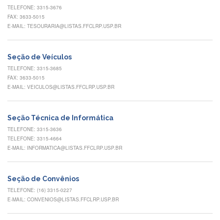
TELEFONE: 3315-3676
Eventos
FAX: 3633-5015
de
Inclusão
E-MAIL: TESOURARIA@LISTAS.FFCLRP.USP.BR
e
Pertencimento
Seção de Veículos
Apoio
estudantil
TELEFONE: 3315-3685
FAX: 3633-5015
Você
E-MAIL: VEICULOS@LISTAS.FFCLRP.USP.BR
não
está
sozinho(a)!
Seção Técnica de Informática
Reuniões
TELEFONE: 3315-3636
TELEFONE: 3315-4664
Conheça
E-MAIL: INFORMATICA@LISTAS.FFCLRP.USP.BR
nossas
redes
Formulários
Seção de Convênios
TELEFONE: (16) 3315-0227
Contato
E-MAIL: CONVENIOS@LISTAS.FFCLRP.USP.BR
INTERNACIONALIZAÇÃO