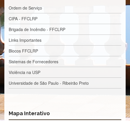
Processos
Seletivos
Ordem de Serviço
Licitações/Contratações
CIPA - FFCLRP
CONTATO
Brigada de Incêndio - FFCLRP
Links Importantes
Blocos FFCLRP
Sistemas de Fornecedores
Violência na USP
Universidade de São Paulo - Ribeirão Preto
Mapa Interativo