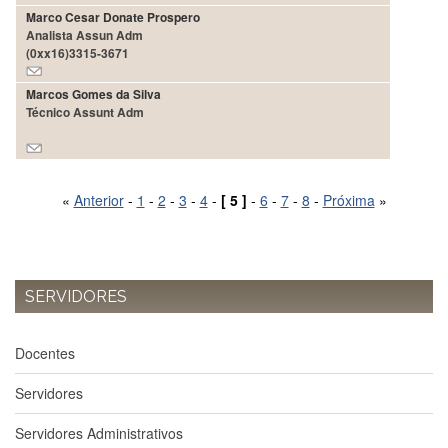
Estudantil
Marco Cesar Donate Prospero
Analista Assun Adm
Formulários
(0xx16)3315-3671
Agremiações
Marcos Gomes da Silva
Diplomas
Técnico Assunt Adm
Disponíveis
Pró-
Aluno
«
Anterior
-
1
-
2
-
3
-
4
-
[ 5 ]
-
6
-
7
-
8
-
Próxima
»
Sistema
Júpiter
PÓS-
GRADUAÇÃO
SERVIDORES
Alunos
Especiais
Docentes
Apresentação
Atendimento
Servidores
Online
Servidores Administrativos
Auxílio