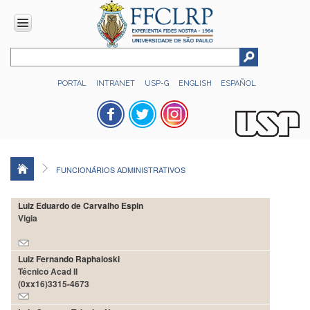
INSTITUCIONAL
PORTAL
INTRANET
USP-G
ENGLISH
ESPAÑOL
Histórico
Números
Direção
Colegiados
FUNCIONÁRIOS ADMINISTRATIVOS
Administração
Organograma
Luiz Eduardo de Carvalho Espin
Vigia
Relatório
de
Gestão
Luiz Fernando Raphaloski
FFCLRP
Técnico Acad II
-
(0xx16)3315-4673
60
anos