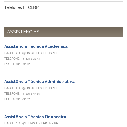
à
Pró-
Telefones FFCLRP
Reitoria
de
PG
Comissão
ASSISTÊNCIAS
de
Pós-
graduação
Assistência Técnica Acadêmica
E-MAIL: ATAC@LISTAS.FFCLRP.USP.BR
Defesas
TELEFONE: 16 3315-3673
Diplomas
FAX: 16 3315-9102
Disponíveis
Editais
Assistência Técnica Administrativa
Formulários
E-MAIL: ATAD@LISTAS.FFCLRP.USP.BR
TELEFONE: 16 3315-4455
Histórico
FAX: 16 3315-9102
Matrícula
Normas
Assistência Técnica Financeira
-
E-MAIL: ATAF@LISTAS.FFCLRP.USP.BR
Dissertações