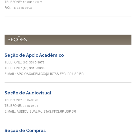
TELEFONE: 16 3315-3671
e
FAX: 16 3315-9102
Teses
PAE
(CAPES)
Programas
SEÇÕES
Twitter
PESQUISA
Seção de Apoio Acadêmico
A
TELEFONE: (16) 3315-3673
Comissão
TELEFONE: (16) 3315-3836
de
E-MAIL: APOIOACADEMICO@LISTAS.FFCLRP.USP.BR
Pesquisa
Pesquisadores
Seção de Audiovisual
Oportunidades
TELEFONE: 3315-3870
TELEFONE: 3315-0521
Infraestrutura
E-MAIL: AUDIOVISUAL@LISTAS.FFCLRP.USP.BR
Formulários
Notícias
Seção de Compras