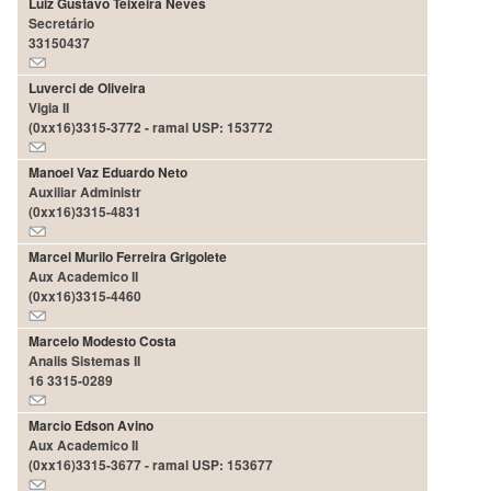
Luiz Gustavo Teixeira Neves
Secretário
Departamentos
33150437
GRADUAÇÃO
Luverci de Oliveira
Apresentação
Vigia II
(0xx16)3315-3772 - ramal USP: 153772
Atendimento
Online
Manoel Vaz Eduardo Neto
Comissões
Auxiliar Administr
(0xx16)3315-4831
Cursos
Marcel Murilo Ferreira Grigolete
Curricularização
Aux Academico II
da
(0xx16)3315-4460
Extensão
Ingresso
Marcelo Modesto Costa
Analis Sistemas II
Calendário
16 3315-0289
e
Horários
Marcio Edson Avino
Estágios
Aux Academico II
(0xx16)3315-3677 - ramal USP: 153677
Permanência