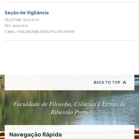
Quem
Somos
Seção de Vigilância
Adminstrativo
TELEFONE: 3315-3772
FAX: 3633-5015
Estudar
E-MAIL: VIGILANCIA@LISTAS.FFCLRP.USP.BR
na
FFCLRP
Estudar
no
Exterior
Contato
TRANSPARÊNCIA
BACK TO TOP
Editais
Eleições
Faculdade de Filosofia, Ciências e Letras de
Concursos
Ribeirão Preto
Docentes
Concursos
Funcionários
Navegação Rápida