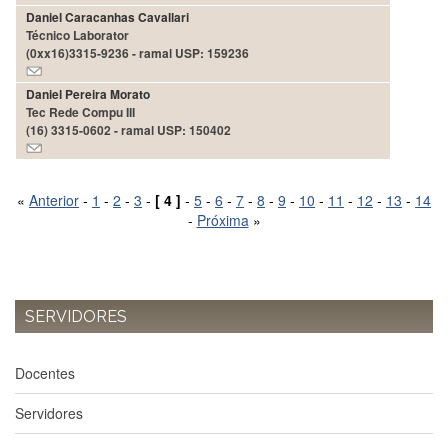
Estudantil
Daniel Caracanhas Cavallari
Técnico Laborator
Formulários
(0xx16)3315-9236 - ramal USP: 159236
Agremiações
Daniel Pereira Morato
Diplomas
Tec Rede Compu III
Disponíveis
(16) 3315-0602 - ramal USP: 150402
Pró-
Aluno
«
Anterior
-
1
-
2
-
3
-
[ 4 ]
-
5
-
6
-
7
-
8
-
9
-
10
-
11
-
12
-
13
-
14
Sistema
-
Próxima
»
Júpiter
PÓS-
GRADUAÇÃO
Alunos
SERVIDORES
Especiais
Apresentação
Docentes
Atendimento
Online
Servidores
Auxílio