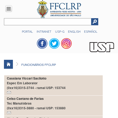
INSTITUCIONAL
PORTAL
INTRANET
USP-G
ENGLISH
ESPAÑOL
Histórico
Números
Direção
Colegiados
FUNCIONÁRIOS FFCLRP
Administração
Organograma
Cassiana Viccari Sacilotto
Espec Em Laborator
Relatório
(0xx16)3315-3744 - ramal USP: 153744
de
Gestão
Celso Caetano de Farias
FFCLRP
Tec Manut/obras
-
(0xx16)3315-3880 - ramal USP: 153880
60
anos