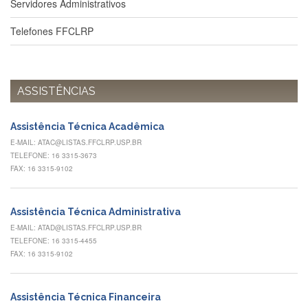
Servidores Administrativos
à
Pró-
Reitoria
Telefones FFCLRP
de
PG
Comissão
de
ASSISTÊNCIAS
Pós-
graduação
Assistência Técnica Acadêmica
Defesas
E-MAIL: ATAC@LISTAS.FFCLRP.USP.BR
Diplomas
TELEFONE: 16 3315-3673
Disponíveis
FAX: 16 3315-9102
Editais
Formulários
Assistência Técnica Administrativa
E-MAIL: ATAD@LISTAS.FFCLRP.USP.BR
Histórico
TELEFONE: 16 3315-4455
FAX: 16 3315-9102
Matrícula
Normas
-
Assistência Técnica Financeira
Dissertações