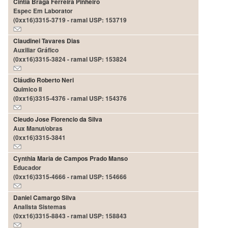
Cintia Braga Ferreira Pinheiro
Espec Em Laborator
Departamentos
(0xx16)3315-3719 - ramal USP: 153719
GRADUAÇÃO
Claudinei Tavares Dias
Apresentação
Auxiliar Gráfico
(0xx16)3315-3824 - ramal USP: 153824
Atendimento
Online
Cláudio Roberto Neri
Comissões
Quimico II
(0xx16)3315-4376 - ramal USP: 154376
Cursos
Cleudo Jose Florencio da Silva
Curricularização
Aux Manut/obras
da
(0xx16)3315-3841
Extensão
Ingresso
Cynthia Maria de Campos Prado Manso
Educador
Calendário
(0xx16)3315-4666 - ramal USP: 154666
e
Horários
Daniel Camargo Silva
Estágios
Analista Sistemas
(0xx16)3315-8843 - ramal USP: 158843
Permanência