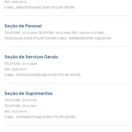
FAX: 3633-5015
Normativas
E-MAIL: MANUTENCAO@LISTAS.FFCLRP.USP.BR
Fomentos
e
Editais
Seção de Pessoal
Notícias
TELEFONE: 3315-3635 TELEFONE: 3315-3690 FAX: 3633-5015 E-MAIL:
PESSOAL@LISTAS.FFCLRP.USP.BR E-MAIL: RHRIBEIRAOPRETO@USP.BR
Eventos
Contato
Seção de Serviços Gerais
INCLUSÃO
TELEFONE: 3315-3639
FAX: 3633-5015
Apresentação
E-MAIL: SERVICOSGERAIS@LISTAS.FFCLRP.USP.BR
Comissão
Missão
Seção de Suprimentos
Regimento
TELEFONE: 3315-3762
TELEFONE: 3315-0637
Portarias
FAX: 3315-4819
e
E-MAIL: SUPRIMENTOS@LISTAS.FFCLRP.USP.BR
deliberações
Editais