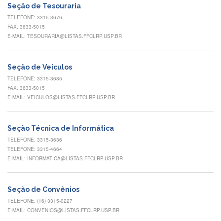
Seção de Tesouraria
Eventos
de
TELEFONE: 3315-3676
Inclusão
FAX: 3633-5015
e
E-MAIL: TESOURARIA@LISTAS.FFCLRP.USP.BR
Pertencimento
Apoio
Seção de Veículos
estudantil
TELEFONE: 3315-3685
Você
FAX: 3633-5015
não
E-MAIL: VEICULOS@LISTAS.FFCLRP.USP.BR
está
sozinho(a)!
Reuniões
Seção Técnica de Informática
TELEFONE: 3315-3636
Conheça
TELEFONE: 3315-4664
nossas
E-MAIL: INFORMATICA@LISTAS.FFCLRP.USP.BR
redes
Formulários
Seção de Convênios
Contato
TELEFONE: (16) 3315-0227
INTERNACIONALIZAÇÃO
E-MAIL: CONVENIOS@LISTAS.FFCLRP.USP.BR