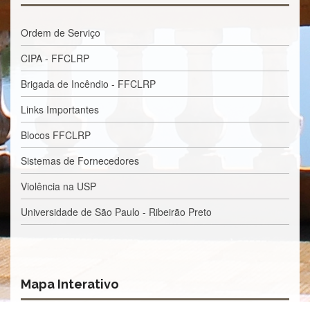
Processos
Seletivos
Ordem de Serviço
Licitações/Contratações
CIPA - FFCLRP
CONTATO
Brigada de Incêndio - FFCLRP
Links Importantes
Blocos FFCLRP
Sistemas de Fornecedores
Violência na USP
Universidade de São Paulo - Ribeirão Preto
Mapa Interativo