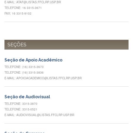
E-MAIL: ATAF@LISTAS.FFCLRP.USP.BR
e
TELEFONE: 16 3315-3671
Teses
FAX: 16 3315-9102
PAE
(CAPES)
Programas
Twitter
SEÇÕES
PESQUISA
Seção de Apoio Acadêmico
A
Comissão
TELEFONE: (16) 3315-3673
de
TELEFONE: (16) 3315-3836
Pesquisa
E-MAIL: APOIOACADEMICO@LISTAS.FFCLRP.USP.BR
Pesquisadores
Oportunidades
Seção de Audiovisual
TELEFONE: 3315-3870
Infraestrutura
TELEFONE: 3315-0521
Formulários
E-MAIL: AUDIOVISUAL@LISTAS.FFCLRP.USP.BR
Notícias