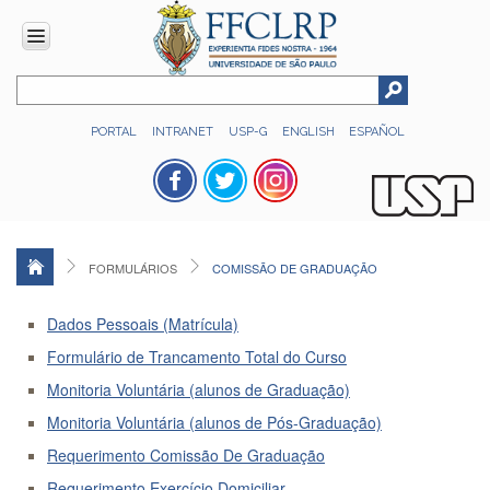
INSTITUCIONAL
PORTAL
INTRANET
USP-G
ENGLISH
ESPAÑOL
Histórico
Números
Direção
Colegiados
FORMULÁRIOS
COMISSÃO DE GRADUAÇÃO
Administração
Organograma
Dados Pessoais (Matrícula)
Relatório
Formulário de Trancamento Total do Curso
de
Monitoria Voluntária (alunos de Graduação)
Gestão
Monitoria Voluntária (alunos de Pós-Graduação)
FFCLRP
-
Requerimento Comissão De Graduação
60
anos
Requerimento Exercício Domiciliar