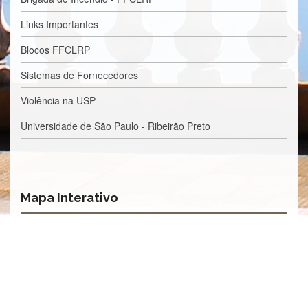
Estudantil
Links Importantes
Formulários
Agremiações
Blocos FFCLRP
Diplomas
Sistemas de Fornecedores
Disponíveis
Violência na USP
Pró-
Aluno
Universidade de São Paulo - Ribeirão Preto
Sistema
Júpiter
PÓS-
GRADUAÇÃO
Mapa Interativo
Alunos
Especiais
Apresentação
Atendimento
Online
Auxílio