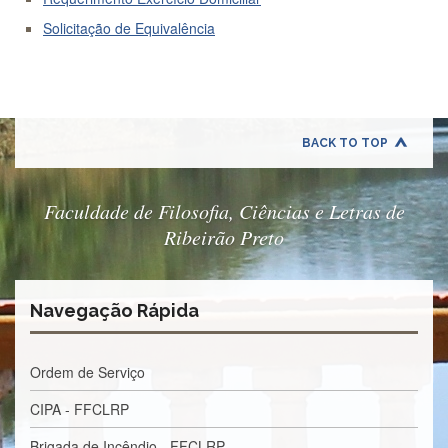
Departamentos
Solicitação de Equivalência
GRADUAÇÃO
Apresentação
Atendimento
Online
BACK TO TOP
Comissões
Cursos
Faculdade de Filosofia, Ciências e Letras de
Ribeirão Preto
Curricularização
da
Extensão
Ingresso
Navegação Rápida
Calendário
e
Ordem de Serviço
Horários
Estágios
CIPA - FFCLRP
Permanência
Brigada de Incêndio - FFCLRP