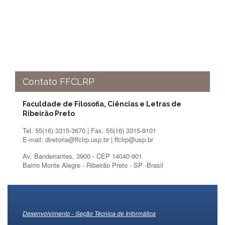
à
Pró-
Reitoria
de
PG
Comissão
de
Pós-
Contato FFCLRP
graduação
Defesas
Faculdade de Filosofia, Ciências e Letras de
Diplomas
Ribeirão Preto
Disponíveis
Tel. 55(16) 3315-3670 | Fax. 55(16) 3315-9101
Editais
E-mail: diretoria@ffclrp.usp.br | ffclrp@usp.br
Formulários
Av. Bandeirantes, 3900 - CEP 14040-901
Bairro Monte Alegre - Ribeirão Preto - SP -Brasil
Histórico
Matrícula
Normas
-
Desenvolvimento - Seção Técnica de Informática
Dissertações