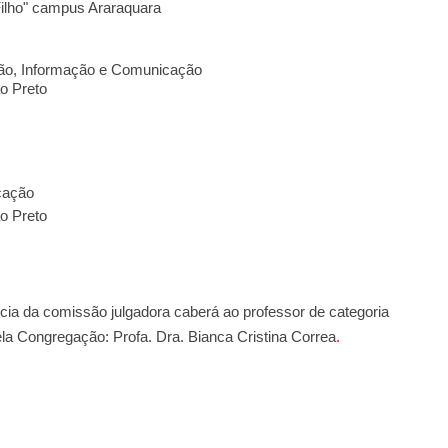
Filho" campus Araraquara
ão, Informação e Comunicação
ão Preto
cação
ão Preto
ncia da comissão julgadora caberá ao professor de categoria
ela Congregação:
Profa. Dra. Bianca Cristina Correa
.