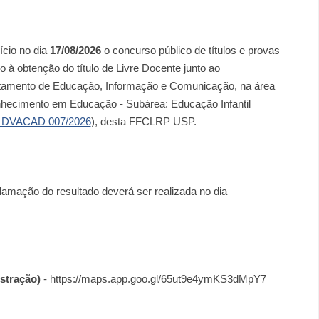
nício no dia
17/08/2026
o concurso público de títulos e provas
o à obtenção do título de Livre Docente junto ao
tamento de Educação, Informação e Comunicação
, na área
nhecimento em
Educação - Subárea: Educação Infantil
al DVACAD
007/2026
), desta FFCLRP USP.
lamação do resultado deverá ser realizada no dia
stração)
-
https://maps.app.goo.gl/65ut9e4ymKS3dMpY7