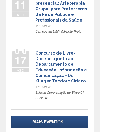
11
presencial: Arteterapia
Grupal para Professores
da Rede Pública e
AGO
Profissionais da Saúde
11/08/2026
Campus da USP  Ribeirão Preto
Concurso de Livre-
17
Docência junto ao
Departamento de
Educação, Informação e
AGO
Comunicação - Dr.
Klinger Teodoro Ciríaco
17/08/2026
Sala da Congregação do Bloco 01 -
FFCLRP
MAIS EVENTOS...