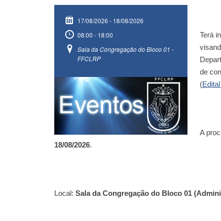
17/08/2026
-
18/08/2026
08:00 - 18:00
Terá i
visand
Sala da Congregação do Bloco 01 -
FFCLRP
Depar
de co
(
Edit
A proc
18/08/2026
.
Local:
Sala da Congregação do Bloco 01 (Admini