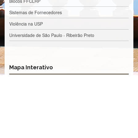
Blocos FFCLRP
Estudantil
Formulários
Sistemas de Fornecedores
Agremiações
Violência na USP
Diplomas
Universidade de São Paulo - Ribeirão Preto
Disponíveis
Pró-
Aluno
Sistema
Mapa Interativo
Júpiter
PÓS-
GRADUAÇÃO
Alunos
Especiais
Apresentação
Atendimento
Online
Auxílio