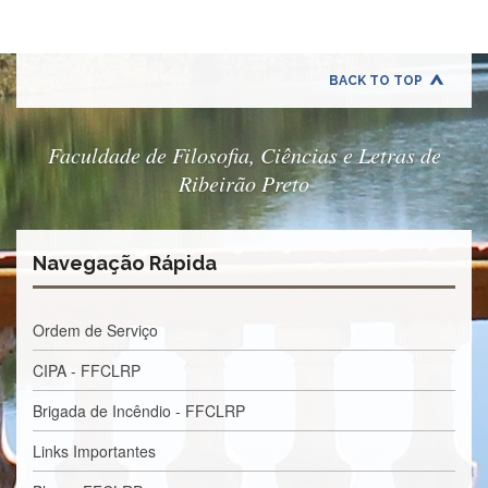
Departamentos
GRADUAÇÃO
BACK TO TOP
Apresentação
Atendimento
Faculdade de Filosofia, Ciências e Letras de
Online
Ribeirão Preto
Comissões
Cursos
Curricularização
Navegação Rápida
da
Extensão
Ordem de Serviço
Ingresso
Calendário
CIPA - FFCLRP
e
Horários
Brigada de Incêndio - FFCLRP
Estágios
Links Importantes
Permanência