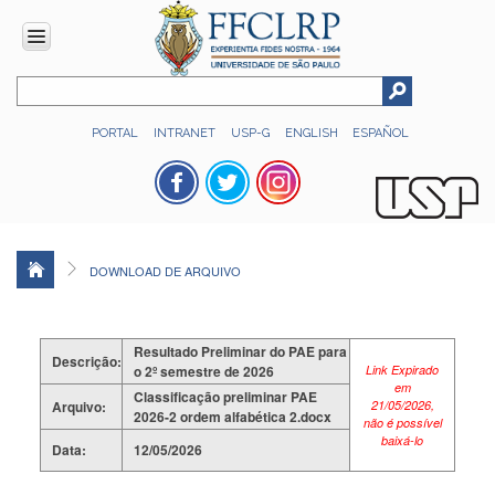
INSTITUCIONAL
PORTAL
INTRANET
USP-G
ENGLISH
ESPAÑOL
Histórico
Números
Direção
Colegiados
DOWNLOAD DE ARQUIVO
Administração
Organograma
Resultado Preliminar do PAE para
Relatório
Descrição:
o 2º semestre de 2026
Link Expirado
de
em
Gestão
Classificação preliminar PAE
Arquivo:
21/05/2026,
2026-2 ordem alfabética 2.docx
não é possível
FFCLRP
baixá-lo
-
Data:
12/05/2026
60
anos