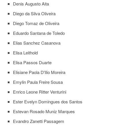
Normativas
Denis Augusto Aita
Fomentos
Diego da Silva Oliveira
e
Editais
Diego Tomaz de Oliveira
Notícias
Eduardo Santana de Toledo
Eventos
Elias Sanchez Casanova
Contato
Elisa Leithold
INCLUSÃO
Elisa Passos Duarte
Apresentação
Elisiane Paola D'Ilio Moreira
Comissão
Emylin Paula Freire Sousa
Missão
Enrico Leone Ritter Venturini
Regimento
Ester Evelyn Domingues dos Santos
Portarias
e
Estevan Rosado Muniz Marques
deliberações
Evandro Zanetti Passagem
Editais