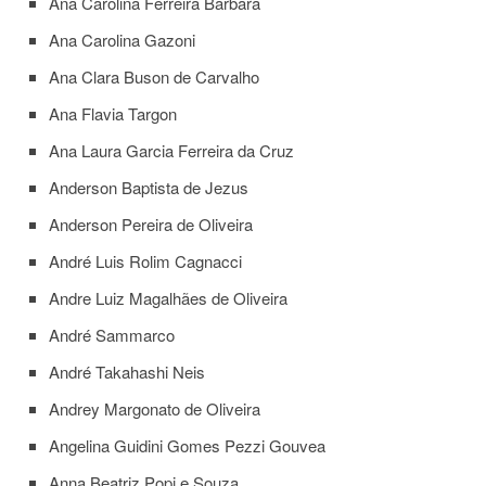
Ana Carolina Ferreira Barbara
Estudantil
Ana Carolina Gazoni
Formulários
Ana Clara Buson de Carvalho
Agremiações
Diplomas
Ana Flavia Targon
Disponíveis
Ana Laura Garcia Ferreira da Cruz
Pró-
Aluno
Anderson Baptista de Jezus
Sistema
Anderson Pereira de Oliveira
Júpiter
André Luis Rolim Cagnacci
PÓS-
GRADUAÇÃO
Andre Luiz Magalhães de Oliveira
Alunos
André Sammarco
Especiais
André Takahashi Neis
Apresentação
Andrey Margonato de Oliveira
Atendimento
Online
Angelina Guidini Gomes Pezzi Gouvea
Auxílio
Anna Beatriz Popi e Souza