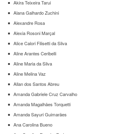
Akira Teixeira Tarui
Departamentos
Alana Galhardo Zuchini
GRADUAÇÃO
Alexandre Rosa
Apresentação
Alexia Rosoni Marçal
Atendimento
Online
Alice Calori Filisetti da Silva
Comissões
Aline Arantes Ceribelli
Cursos
Aline Maria da Silva
Curricularização
Aline Melina Vaz
da
Extensão
Allan dos Santos Abreu
Ingresso
Amanda Gabriele Cruz Carvalho
Calendário
Amanda Magalhães Torquetti
e
Horários
Amanda Sayuri Guimarães
Estágios
Ana Carolina Bueno
Permanência