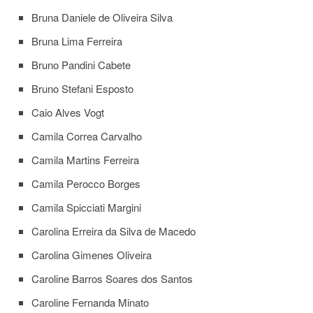
e
Bruna Daniele de Oliveira Silva
Teses
Bruna Lima Ferreira
PAE
(CAPES)
Bruno Pandini Cabete
Programas
Bruno Stefani Esposto
Twitter
Caio Alves Vogt
PESQUISA
Camila Correa Carvalho
A
Comissão
Camila Martins Ferreira
de
Pesquisa
Camila Perocco Borges
Pesquisadores
Camila Spicciati Margini
Oportunidades
Carolina Erreira da Silva de Macedo
Infraestrutura
Carolina Gimenes Oliveira
Formulários
Caroline Barros Soares dos Santos
Notícias
Caroline Fernanda Minato