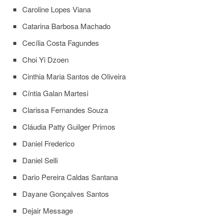
Contato
Caroline Lopes Viana
CULTURA
Catarina Barbosa Machado
E
EXTENSÃO
Cecília Costa Fagundes
Apresentação
Choi Yi Dzoen
Programas
Cinthia Maria Santos de Oliveira
e
Projetos
Cíntia Galan Martesi
NACE
Clarissa Fernandes Souza
Museu
de
Cláudia Patty Guilger Primos
Ciências
Daniel Frederico
da
USP
Daniel Selli
Empresas
Dario Pereira Caldas Santana
Juniores
Cursos
Dayane Gonçalves Santos
e
Dejair Message
Atividades