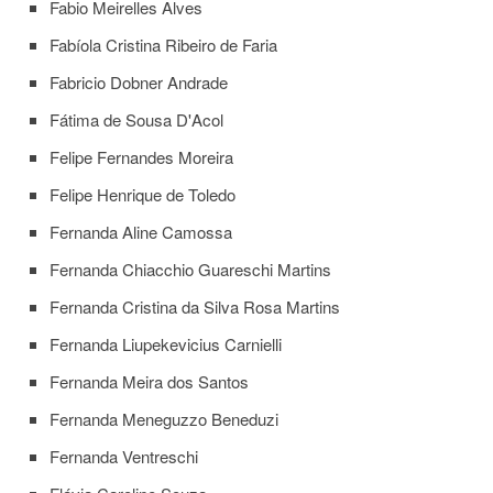
Fabio Meirelles Alves
Eventos
de
Fabíola Cristina Ribeiro de Faria
Inclusão
e
Fabricio Dobner Andrade
Pertencimento
Fátima de Sousa D'Acol
Apoio
estudantil
Felipe Fernandes Moreira
Você
Felipe Henrique de Toledo
não
está
Fernanda Aline Camossa
sozinho(a)!
Fernanda Chiacchio Guareschi Martins
Reuniões
Fernanda Cristina da Silva Rosa Martins
Conheça
nossas
Fernanda Liupekevicius Carnielli
redes
Fernanda Meira dos Santos
Formulários
Fernanda Meneguzzo Beneduzi
Contato
Fernanda Ventreschi
INTERNACIONALIZAÇÃO