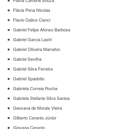
Flávia Caroline Souza
Quem
Somos
Flávia Pena Nicolas
Adminstrativo
Flavio Galice Cianci
Estudar
Gabriel Felipe Afonso Barbosa
na
FFCLRP
Gabriel Garcia Lastri
Estudar
Gabriel Oliveira Marrafon
no
Exterior
Gabriel Sevilha
Contato
Gabriel Silva Ferreira
TRANSPARÊNCIA
Gabriel Spadotto
Editais
Gabriela Correia Rocha
Eleições
Gabriela Stefanie Silva Santos
Concursos
Docentes
Geovana de Morais Vieira
Concursos
Gilberto Ceranto Júnior
Funcionários
Giovana Ceranto