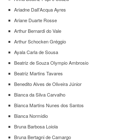
à
Pró-
Ariadne Dall'Acqua Ayres
Reitoria
de
Ariane Duarte Rosse
PG
Arthur Bernardi do Vale
Comissão
de
Arthur Schocken Gréggio
Pós-
graduação
Ayala Carla de Sousa
Defesas
Beatriz de Souza Olympio Ambrosio
Diplomas
Beatriz Martins Tavares
Disponíveis
Benedito Alves de Oliveira Júnior
Editais
Bianca da Silva Carvalho
Formulários
Bianca Martins Nunes dos Santos
Histórico
Bianca Normidio
Matrícula
Bruna Barbosa Loiola
Normas
-
Bruna Bertagni de Camargo
Dissertações