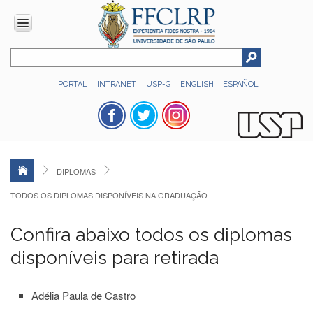
INSTITUCIONAL
PORTAL
INTRANET
USP-G
ENGLISH
ESPAÑOL
Histórico
Números
Direção
Colegiados
DIPLOMAS
Administração
TODOS OS DIPLOMAS DISPONÍVEIS NA GRADUAÇÃO
Organograma
Relatório
Confira abaixo todos os diplomas
de
Gestão
disponíveis para retirada
FFCLRP
-
Adélia Paula de Castro
60
anos