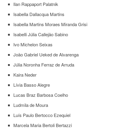
Estudantil
Ilan Rappaport Palatnik
Formulários
Isabella Dallacqua Martins
Agremiações
Isabella Martins Moraes Miranda Grisi
Diplomas
Isabelli Júlia Callejão Sabino
Disponíveis
Ivo Michelon Seixas
Pró-
Aluno
João Gabriel Ueked de Alvarenga
Sistema
Júlia Noronha Ferraz de Arruda
Júpiter
Kaira Neder
PÓS-
GRADUAÇÃO
Lívia Basso Alegre
Alunos
Lucas Braz Barbosa Coelho
Especiais
Apresentação
Ludmila de Moura
Atendimento
Luís Paulo Bertocco Ezequiel
Online
Marcela Maria Bertoli Bertazzi
Auxílio