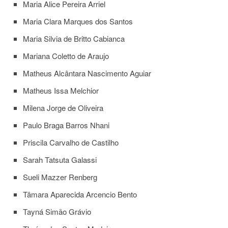
à
Maria Alice Pereira Arriel
Pró-
Reitoria
Maria Clara Marques dos Santos
de
Maria Silvia de Britto Cabianca
PG
Comissão
Mariana Coletto de Araujo
de
Matheus Alcântara Nascimento Aguiar
Pós-
graduação
Matheus Issa Melchior
Defesas
Milena Jorge de Oliveira
Diplomas
Disponíveis
Paulo Braga Barros Nhani
Editais
Priscila Carvalho de Castilho
Formulários
Sarah Tatsuta Galassi
Histórico
Sueli Mazzer Renberg
Matrícula
Tâmara Aparecida Arcencio Bento
Normas
Tayná Simão Grávio
-
Dissertações