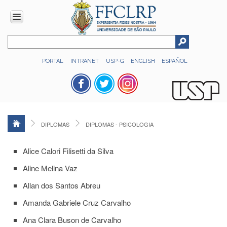
INSTITUCIONAL
PORTAL
INTRANET
USP-G
ENGLISH
ESPAÑOL
Histórico
Números
Direção
Colegiados
DIPLOMAS
DIPLOMAS - PSICOLOGIA
Administração
Organograma
Alice Calori Filisetti da Silva
Relatório
Aline Melina Vaz
de
Gestão
Allan dos Santos Abreu
FFCLRP
Amanda Gabriele Cruz Carvalho
-
60
Ana Clara Buson de Carvalho
anos