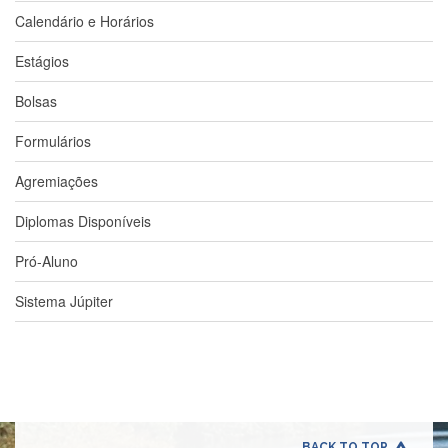
Contato
Calendário e Horários
CULTURA
E
Estágios
EXTENSÃO
Bolsas
Apresentação
Programas
Formulários
e
Projetos
Agremiações
NACE
Diplomas Disponíveis
Museu
de
Pró-Aluno
Ciências
da
Sistema Júpiter
USP
Empresas
Juniores
Cursos
e
Atividades
BACK TO TOP