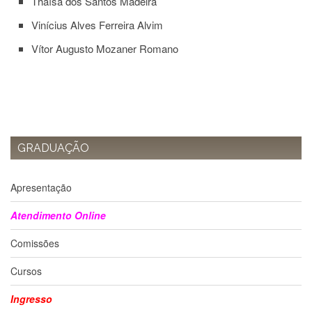
Thaísa dos Santos Madeira
e
Teses
Vinícius Alves Ferreira Alvim
PAE
Vítor Augusto Mozaner Romano
(CAPES)
Programas
Twitter
PESQUISA
A
GRADUAÇÃO
Comissão
de
Pesquisa
Apresentação
Pesquisadores
Atendimento Online
Oportunidades
Comissões
Infraestrutura
Cursos
Formulários
Notícias
Ingresso