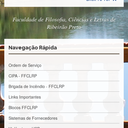
Normativas
Fomentos
e
Faculdade de Filosofia, Ciências e Letras de
Editais
Ribeirão Preto
Notícias
Eventos
Navegação Rápida
Contato
INCLUSÃO
Ordem de Serviço
Apresentação
CIPA - FFCLRP
Comissão
Brigada de Incêndio - FFCLRP
Missão
Regimento
Links Importantes
Portarias
Blocos FFCLRP
e
deliberações
Sistemas de Fornecedores
Editais