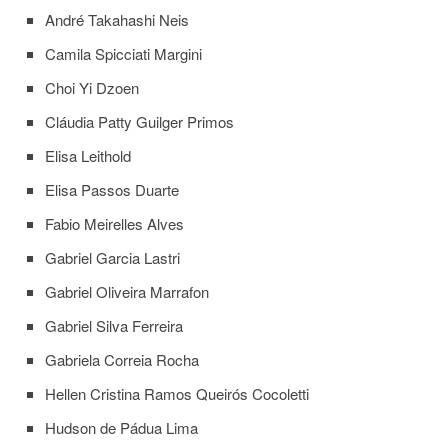
André Takahashi Neis
Departamentos
Camila Spicciati Margini
GRADUAÇÃO
Choi Yi Dzoen
Apresentação
Cláudia Patty Guilger Primos
Atendimento
Online
Elisa Leithold
Comissões
Elisa Passos Duarte
Cursos
Fabio Meirelles Alves
Curricularização
da
Gabriel Garcia Lastri
Extensão
Gabriel Oliveira Marrafon
Ingresso
Gabriel Silva Ferreira
Calendário
e
Gabriela Correia Rocha
Horários
Hellen Cristina Ramos Queirós Cocoletti
Estágios
Hudson de Pádua Lima
Permanência