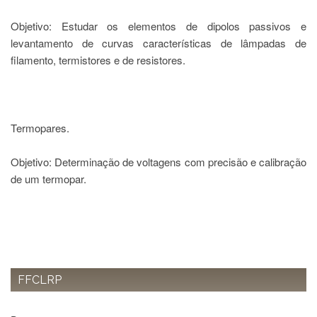
e
Teses
Objetivo: Estudar os elementos de dipolos passivos e
levantamento de curvas características de lâmpadas de
PAE
(CAPES)
filamento, termistores e de resistores.
Programas
Twitter
PESQUISA
Termopares.
A
Comissão
Objetivo: Determinação de voltagens com precisão e calibração
de
de um termopar.
Pesquisa
Pesquisadores
Oportunidades
Infraestrutura
Formulários
FFCLRP
Notícias