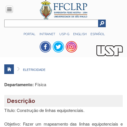
INSTITUCIONAL
PORTAL
INTRANET
USP-G
ENGLISH
ESPAÑOL
Histórico
Números
Direção
Colegiados
ELETRICIDADE
Administração
Organograma
Departamento:
Física
Relatório
de
Descrição
Gestão
Título: Construção de linhas equipotenciais.
FFCLRP
-
60
Objetivo: Fazer um mapeamento das linhas equipotenciais e
anos