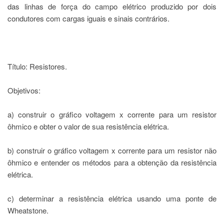
das linhas de força do campo elétrico produzido por dois
Departamentos
condutores com cargas iguais e sinais contrários.
GRADUAÇÃO
Apresentação
Atendimento
Título: Resistores.
Online
Comissões
Objetivos:
Cursos
a) construir o gráfico voltagem x corrente para um resistor
Curricularização
ôhmico e obter o valor de sua resistência elétrica.
da
Extensão
b) construir o gráfico voltagem x corrente para um resistor não
Ingresso
ôhmico e entender os métodos para a obtenção da resistência
Calendário
elétrica.
e
Horários
c) determinar a resistência elétrica usando uma ponte de
Estágios
Wheatstone.
Permanência