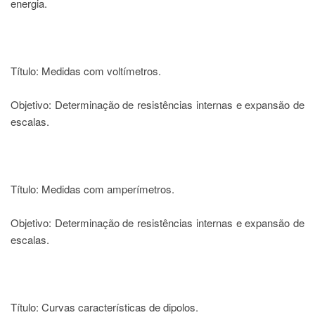
energia.
à
Pró-
Reitoria
de
PG
Título: Medidas com voltímetros.
Comissão
de
Pós-
Objetivo: Determinação de resistências internas e expansão de
graduação
escalas.
Defesas
Diplomas
Disponíveis
Título: Medidas com amperímetros.
Editais
Formulários
Objetivo: Determinação de resistências internas e expansão de
escalas.
Histórico
Matrícula
Normas
-
Título: Curvas características de dipolos.
Dissertações