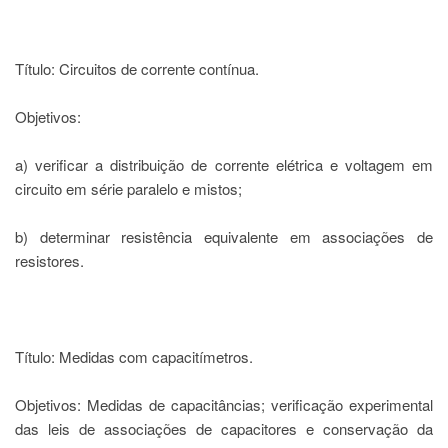
Estudantil
Formulários
Título: Circuitos de corrente contínua.
Agremiações
Diplomas
Objetivos:
Disponíveis
Pró-
a) verificar a distribuição de corrente elétrica e voltagem em
Aluno
circuito em série paralelo e mistos;
Sistema
Júpiter
b) determinar resistência equivalente em associações de
PÓS-
resistores.
GRADUAÇÃO
Alunos
Especiais
Apresentação
Título: Medidas com capacitímetros.
Atendimento
Online
Objetivos: Medidas de capacitâncias; verificação experimental
das leis de associações de capacitores e conservação da
Auxílio