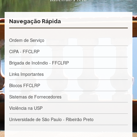
Normativas
Fomentos
e
Navegação Rápida
Editais
Notícias
Ordem de Serviço
Eventos
CIPA - FFCLRP
Contato
Brigada de Incêndio - FFCLRP
INCLUSÃO
Apresentação
Links Importantes
Comissão
Blocos FFCLRP
Missão
Sistemas de Fornecedores
Regimento
Violência na USP
Portarias
e
Universidade de São Paulo - Ribeirão Preto
deliberações
Editais