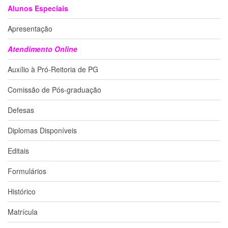
Alunos Especiais
Departamentos
Apresentação
GRADUAÇÃO
Apresentação
Atendimento Online
Atendimento
Auxílio à Pró-Reitoria de PG
Online
Comissões
Comissão de Pós-graduação
Cursos
Defesas
Curricularização
da
Diplomas Disponíveis
Extensão
Editais
Ingresso
Formulários
Calendário
e
Horários
Histórico
Estágios
Matrícula
Permanência