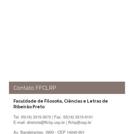
e
Teses
PAE
(CAPES)
Programas
Twitter
PESQUISA
A
Comissão
de
Pesquisa
Pesquisadores
Contato FFCLRP
Oportunidades
Faculdade de Filosofia, Ciências e Letras de
Infraestrutura
Ribeirão Preto
Formulários
Tel. 55(16) 3315-3670 | Fax. 55(16) 3315-9101
E-mail: diretoria@ffclrp.usp.br | ffclrp@usp.br
Notícias
Av. Bandeirantes, 3900 - CEP 14040-901