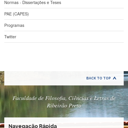
Estudantil
Normas - Dissertações e Teses
Formulários
PAE (CAPES)
Agremiações
Programas
Diplomas
Disponíveis
Twitter
Pró-
Aluno
Sistema
Júpiter
PÓS-
GRADUAÇÃO
BACK TO TOP
Alunos
Especiais
Faculdade de Filosofia, Ciências e Letras de
Apresentação
Ribeirão Preto
Atendimento
Online
Auxílio
Navegação Rápida