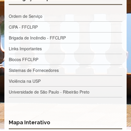
à
Pró-
Reitoria
Ordem de Serviço
de
PG
CIPA - FFCLRP
Comissão
de
Brigada de Incêndio - FFCLRP
Pós-
graduação
Links Importantes
Defesas
Blocos FFCLRP
Diplomas
Sistemas de Fornecedores
Disponíveis
Violência na USP
Editais
Formulários
Universidade de São Paulo - Ribeirão Preto
Histórico
Matrícula
Normas
Mapa Interativo
-
Dissertações