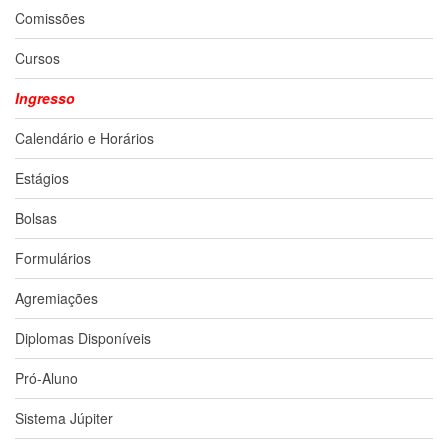
à
Comissões
Pró-
Reitoria
Cursos
de
PG
Ingresso
Comissão
de
Calendário e Horários
Pós-
graduação
Estágios
Defesas
Bolsas
Diplomas
Disponíveis
Formulários
Editais
Agremiações
Formulários
Diplomas Disponíveis
Histórico
Matrícula
Pró-Aluno
Normas
Sistema Júpiter
-
Dissertações