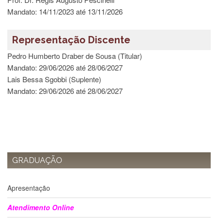
Estudantil
Mandato: 14/11/2023 até 13/11/2026
Formulários
Agremiações
Representação Discente
Diplomas
Pedro Humberto Draber de Sousa (Titular)
Disponíveis
Mandato: 29/06/2026 até 28/06/2027
Pró-
Lais Bessa Sgobbi (Suplente)
Aluno
Mandato: 29/06/2026 até 28/06/2027
Sistema
Júpiter
PÓS-
GRADUAÇÃO
Alunos
Especiais
GRADUAÇÃO
Apresentação
Atendimento
Apresentação
Online
Atendimento Online
Auxílio