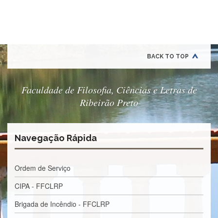
e
Teses
PAE
(CAPES)
Programas
BACK TO TOP
Twitter
PESQUISA
Faculdade de Filosofia, Ciências e Letras de
A
Ribeirão Preto
Comissão
de
Pesquisa
Navegação Rápida
Pesquisadores
Oportunidades
Ordem de Serviço
Infraestrutura
CIPA - FFCLRP
Formulários
Brigada de Incêndio - FFCLRP
Notícias