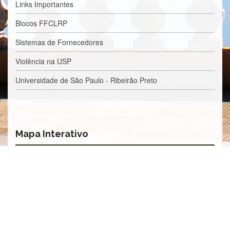
Contato
Links Importantes
CULTURA
Blocos FFCLRP
E
EXTENSÃO
Sistemas de Fornecedores
Apresentação
Violência na USP
Programas
e
Universidade de São Paulo - Ribeirão Preto
Projetos
NACE
Museu
de
Mapa Interativo
Ciências
da
USP
Empresas
Juniores
Cursos
e
Atividades