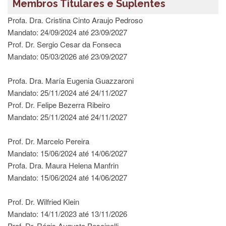
Membros Titulares e Suplentes
Departamentos
Profa. Dra. Cristina Cinto Araujo Pedroso
GRADUAÇÃO
Mandato: 24/09/2024 até 23/09/2027
Prof. Dr. Sergio Cesar da Fonseca
Apresentação
Mandato: 05/03/2026 até 23/09/2027
Atendimento
Online
Profa. Dra. María Eugenia Guazzaroni
Comissões
Mandato: 25/11/2024 até 24/11/2027
Cursos
Prof. Dr. Felipe Bezerra Ribeiro
Mandato: 25/11/2024 até 24/11/2027
Curricularização
da
Extensão
Prof. Dr. Marcelo Pereira
Mandato: 15/06/2024 até 14/06/2027
Ingresso
Profa. Dra. Maura Helena Manfrin
Calendário
Mandato: 15/06/2024 até 14/06/2027
e
Horários
Prof. Dr. Wilfried Klein
Estágios
Mandato: 14/11/2023 até 13/11/2026
Permanência
Prof. Dr. Régis Augusto Pescinelli