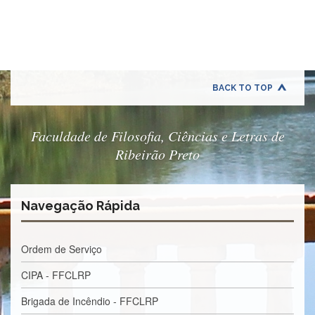
Normativas
Fomentos
e
Editais
Notícias
BACK TO TOP
Eventos
Contato
Faculdade de Filosofia, Ciências e Letras de
INCLUSÃO
Ribeirão Preto
Apresentação
Comissão
Navegação Rápida
Missão
Regimento
Ordem de Serviço
Portarias
e
CIPA - FFCLRP
deliberações
Brigada de Incêndio - FFCLRP
Editais