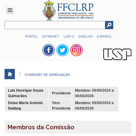
INSTITUCIONAL
PORTAL
INTRANET
USP-G
ENGLISH
ESPAÑOL
Histórico
Números
Direção
Colegiados
COMISSÃO DE GRADUAÇÃO
Administração
Organograma
Luis Henrique Souza
Mandato: 09/08/2024 a
Presidente
Guimarães
08/08/2026
Relatório
Deise Maria Antonio
de
Vice-
Mandato: 09/08/2024 a
Sabbag
Gestão
Presidente
08/08/2026
FFCLRP
-
Membros da Comissão
60
anos