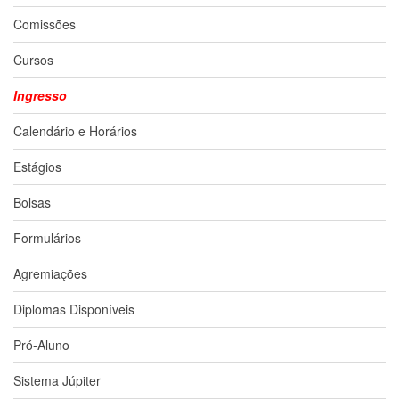
Contato
Comissões
CULTURA
E
Cursos
EXTENSÃO
Apresentação
Ingresso
Programas
Calendário e Horários
e
Projetos
Estágios
NACE
Bolsas
Museu
de
Formulários
Ciências
da
Agremiações
USP
Empresas
Diplomas Disponíveis
Juniores
Pró-Aluno
Cursos
e
Sistema Júpiter
Atividades