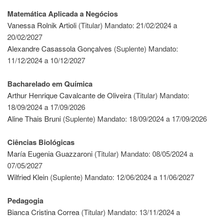
Matemática Aplicada a Negócios
Departamentos
Vanessa Rolnik Artioli
(Titular) Mandato: 21/02/2024 a
GRADUAÇÃO
20/02/2027
Apresentação
Alexandre Casassola Gonçalves
(Suplente) Mandato:
11/12/2024 a 10/12/2027
Atendimento
Online
Bacharelado em Química
Comissões
Arthur Henrique Cavalcante de Oliveira
(Titular) Mandato:
Cursos
18/09/2024 a 17/09/2026
Curricularização
Aline Thais Bruni
(Suplente) Mandato: 18/09/2024 a 17/09/2026
da
Extensão
Ciências Biológicas
Ingresso
María Eugenia Guazzaroni
(Titular) Mandato: 08/05/2024 a
Calendário
07/05/2027
e
Wilfried Klein
(Suplente) Mandato: 12/06/2024 a 11/06/2027
Horários
Estágios
Pedagogia
Bianca Cristina Correa
(Titular) Mandato: 13/11/2024 a
Permanência