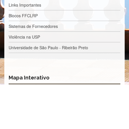
Links Importantes
Eventos
de
Blocos FFCLRP
Inclusão
e
Sistemas de Fornecedores
Pertencimento
Apoio
Violência na USP
estudantil
Universidade de São Paulo - Ribeirão Preto
Você
não
está
sozinho(a)!
Reuniões
Mapa Interativo
Conheça
nossas
redes
Formulários
Contato
INTERNACIONALIZAÇÃO