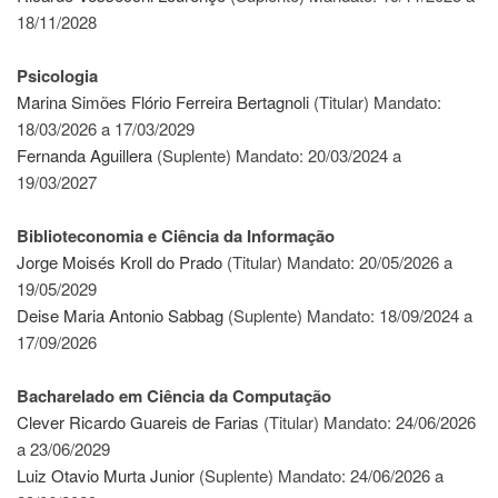
à
18/11/2028
Pró-
Reitoria
de
Psicologia
PG
Marina Simões Flório Ferreira Bertagnoli
(Titular) Mandato:
Comissão
18/03/2026 a 17/03/2029
de
Fernanda Aguillera
(Suplente) Mandato: 20/03/2024 a
Pós-
19/03/2027
graduação
Defesas
Biblioteconomia e Ciência da Informação
Diplomas
Jorge Moisés Kroll do Prado
(Titular) Mandato: 20/05/2026 a
Disponíveis
19/05/2029
Editais
Deise Maria Antonio Sabbag
(Suplente) Mandato: 18/09/2024 a
17/09/2026
Formulários
Histórico
Bacharelado em Ciência da Computação
Matrícula
Clever Ricardo Guareis de Farias
(Titular) Mandato: 24/06/2026
a 23/06/2029
Normas
-
Luiz Otavio Murta Junior
(Suplente) Mandato: 24/06/2026 a
Dissertações