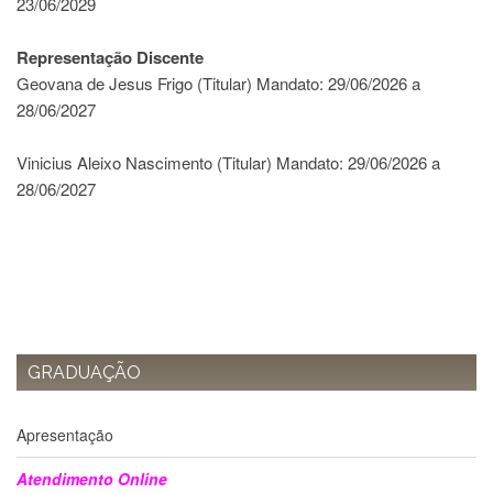
23/06/2029
e
Teses
Representação Discente
PAE
Geovana de Jesus Frigo (Titular) Mandato: 29/06/2026 a
(CAPES)
28/06/2027
Programas
Twitter
Vinicius Aleixo Nascimento (Titular) Mandato: 29/06/2026 a
28/06/2027
PESQUISA
A
Comissão
de
Pesquisa
Pesquisadores
Oportunidades
GRADUAÇÃO
Infraestrutura
Formulários
Apresentação
Notícias
Atendimento Online