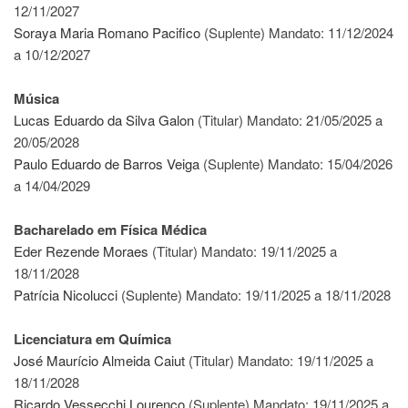
Estudantil
12/11/2027
Soraya Maria Romano Pacifico
(Suplente) Mandato: 11/12/2024
Formulários
a 10/12/2027
Agremiações
Diplomas
Música
Disponíveis
Lucas Eduardo da Silva Galon
(Titular) Mandato: 21/05/2025 a
Pró-
20/05/2028
Aluno
Paulo Eduardo de Barros Veiga
(Suplente) Mandato: 15/04/2026
a 14/04/2029
Sistema
Júpiter
Bacharelado em Física Médica
PÓS-
GRADUAÇÃO
Eder Rezende Moraes
(Titular) Mandato: 19/11/2025 a
18/11/2028
Alunos
Especiais
Patrícia Nicolucci
(Suplente) Mandato: 19/11/2025 a 18/11/2028
Apresentação
Licenciatura em Química
Atendimento
José Maurício Almeida Caiut
(Titular) Mandato: 19/11/2025 a
Online
18/11/2028
Auxílio
Ricardo Vessecchi Lourenço
(Suplente) Mandato: 19/11/2025 a