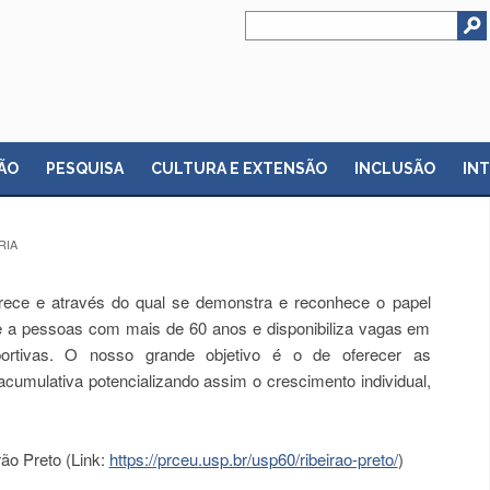
ÃO
PESQUISA
CULTURA E EXTENSÃO
INCLUSÃO
IN
RIA
ece e através do qual se demonstra e reconhece o papel
e a pessoas com mais de 60 anos e disponibiliza vagas em
esportivas. O nosso grande objetivo é o de oferecer as
umulativa potencializando assim o crescimento individual,
ão Preto (Link:
https://prceu.usp.br/usp60/ribeirao-preto/
)