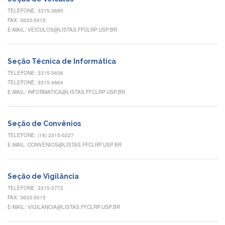
Eventos
TELEFONE: 3315-3685
de
FAX: 3633-5015
Inclusão
E-MAIL: VEICULOS@LISTAS.FFCLRP.USP.BR
e
Pertencimento
Apoio
Seção Técnica de Informática
estudantil
TELEFONE: 3315-3636
TELEFONE: 3315-4664
Você
E-MAIL: INFORMATICA@LISTAS.FFCLRP.USP.BR
não
está
sozinho(a)!
Seção de Convênios
Reuniões
TELEFONE: (16) 3315-0227
E-MAIL: CONVENIOS@LISTAS.FFCLRP.USP.BR
Conheça
nossas
redes
Seção de Vigilância
Formulários
TELEFONE: 3315-3772
Contato
FAX: 3633-5015
E-MAIL: VIGILANCIA@LISTAS.FFCLRP.USP.BR
INTERNACIONALIZAÇÃO