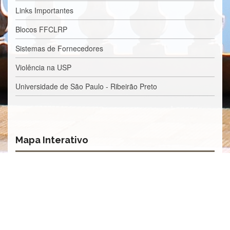
Processos
Links Importantes
Seletivos
Licitações/Contratações
Blocos FFCLRP
CONTATO
Sistemas de Fornecedores
Violência na USP
Universidade de São Paulo - Ribeirão Preto
Mapa Interativo