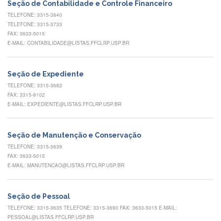
Contato
Seção de Contabilidade e Controle Financeiro
TELEFONE: 3315-3840
CULTURA
TELEFONE: 3315-3733
E
FAX: 3633-5015
EXTENSÃO
E-MAIL: CONTABILIDADE@LISTAS.FFCLRP.USP.BR
Apresentação
Programas
Seção de Expediente
e
Projetos
TELEFONE: 3315-3682
FAX: 3315-9102
NACE
E-MAIL: EXPEDIENTE@LISTAS.FFCLRP.USP.BR
Museu
de
Ciências
Seção de Manutenção e Conservação
da
TELEFONE: 3315-3639
USP
FAX: 3633-5015
E-MAIL: MANUTENCAO@LISTAS.FFCLRP.USP.BR
Empresas
Juniores
Cursos
Seção de Pessoal
e
TELEFONE: 3315-3635 TELEFONE: 3315-3690 FAX: 3633-5015 E-MAIL:
Atividades
PESSOAL@LISTAS.FFCLRP.USP.BR