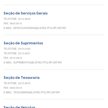
Normativas
Fomentos
Seção de Serviços Gerais
e
Editais
TELEFONE: 3315-3639
FAX: 3633-5015
Notícias
E-MAIL: SERVICOSGERAIS@LISTAS.FFCLRP.USP.BR
Eventos
Contato
Seção de Suprimentos
TELEFONE: 3315-3762
INCLUSÃO
TELEFONE: 3315-0637
Apresentação
FAX: 3315-4819
E-MAIL: SUPRIMENTOS@LISTAS.FFCLRP.USP.BR
Comissão
Missão
Seção de Tesouraria
Regimento
TELEFONE: 3315-3676
FAX: 3633-5015
Portarias
e
E-MAIL: TESOURARIA@LISTAS.FFCLRP.USP.BR
deliberações
Editais
Seção de Veículos