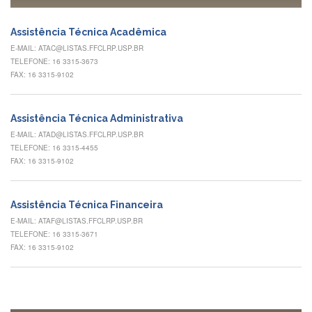
à
Pró-
Reitoria
Assistência Técnica Acadêmica
de
E-MAIL: ATAC@LISTAS.FFCLRP.USP.BR
PG
TELEFONE: 16 3315-3673
Comissão
FAX: 16 3315-9102
de
Pós-
graduação
Assistência Técnica Administrativa
Defesas
E-MAIL: ATAD@LISTAS.FFCLRP.USP.BR
TELEFONE: 16 3315-4455
Diplomas
FAX: 16 3315-9102
Disponíveis
Editais
Assistência Técnica Financeira
Formulários
E-MAIL: ATAF@LISTAS.FFCLRP.USP.BR
TELEFONE: 16 3315-3671
Histórico
FAX: 16 3315-9102
Matrícula
Normas
-
Dissertações