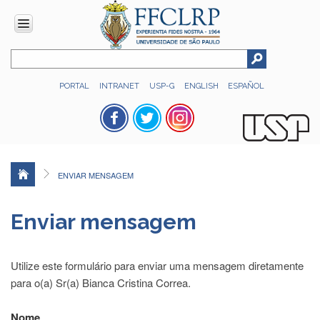
INSTITUCIONAL
PORTAL
INTRANET
USP-G
ENGLISH
ESPAÑOL
Histórico
Números
Direção
Colegiados
ENVIAR MENSAGEM
Administração
Organograma
Enviar mensagem
Relatório
de
Gestão
Utilize este formulário para enviar uma mensagem diretamente
FFCLRP
para o(a) Sr(a) Bianca Cristina Correa.
-
60
Nome
anos