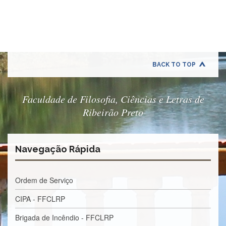
Quem
Somos
Adminstrativo
Estudar
na
FFCLRP
BACK TO TOP
Estudar
no
Exterior
Faculdade de Filosofia, Ciências e Letras de
Ribeirão Preto
Contato
TRANSPARÊNCIA
Editais
Navegação Rápida
Eleições
Concursos
Ordem de Serviço
Docentes
CIPA - FFCLRP
Concursos
Funcionários
Brigada de Incêndio - FFCLRP