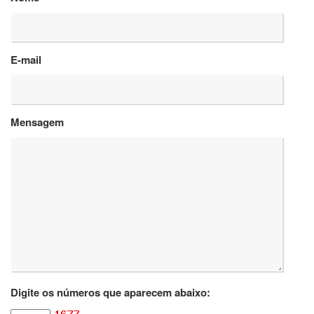
Departamentos
GRADUAÇÃO
E-mail
Apresentação
Atendimento
Online
Mensagem
Comissões
Cursos
Curricularização
da
Extensão
Ingresso
Calendário
e
Horários
Estágios
Digite os números que aparecem abaixo:
Permanência