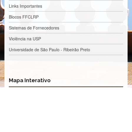
Processos
Links Importantes
Seletivos
Licitações/Contratações
Blocos FFCLRP
CONTATO
Sistemas de Fornecedores
Violência na USP
Universidade de São Paulo - Ribeirão Preto
Mapa Interativo