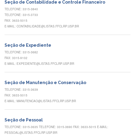
Contato
Seção de Contabilidade e Controle Financeiro
TELEFONE: 3315-3840
CULTURA
TELEFONE: 3315-3733
E
FAX: 3633-5015
EXTENSÃO
E-MAIL: CONTABILIDADE@LISTAS.FFCLRP.USP.BR
Apresentação
Programas
Seção de Expediente
e
Projetos
TELEFONE: 3315-3682
FAX: 3315-9102
NACE
E-MAIL: EXPEDIENTE@LISTAS.FFCLRP.USP.BR
Museu
de
Ciências
Seção de Manutenção e Conservação
da
TELEFONE: 3315-3639
USP
FAX: 3633-5015
E-MAIL: MANUTENCAO@LISTAS.FFCLRP.USP.BR
Empresas
Juniores
Cursos
Seção de Pessoal
e
TELEFONE: 3315-3635 TELEFONE: 3315-3690 FAX: 3633-5015 E-MAIL:
Atividades
PESSOAL@LISTAS.FFCLRP.USP.BR