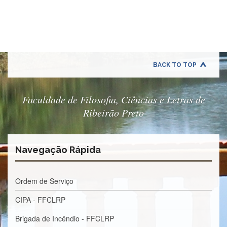
Quem
Somos
Adminstrativo
Estudar
na
FFCLRP
BACK TO TOP
Estudar
no
Exterior
Faculdade de Filosofia, Ciências e Letras de
Ribeirão Preto
Contato
TRANSPARÊNCIA
Editais
Navegação Rápida
Eleições
Concursos
Ordem de Serviço
Docentes
CIPA - FFCLRP
Concursos
Funcionários
Brigada de Incêndio - FFCLRP