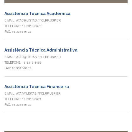
à
Pró-
Reitoria
Assistência Técnica Acadêmica
de
E-MAIL: ATAC@LISTAS.FFCLRP.USP.BR
PG
TELEFONE: 16 3315-3673
Comissão
FAX: 16 3315-9102
de
Pós-
graduação
Assistência Técnica Administrativa
Defesas
E-MAIL: ATAD@LISTAS.FFCLRP.USP.BR
TELEFONE: 16 3315-4455
Diplomas
FAX: 16 3315-9102
Disponíveis
Editais
Assistência Técnica Financeira
Formulários
E-MAIL: ATAF@LISTAS.FFCLRP.USP.BR
TELEFONE: 16 3315-3671
Histórico
FAX: 16 3315-9102
Matrícula
Normas
-
Dissertações