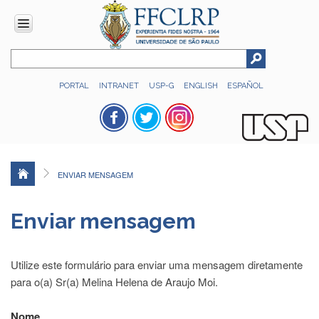
INSTITUCIONAL
PORTAL
INTRANET
USP-G
ENGLISH
ESPAÑOL
Histórico
Números
Direção
Colegiados
ENVIAR MENSAGEM
Administração
Organograma
Enviar mensagem
Relatório
de
Gestão
Utilize este formulário para enviar uma mensagem diretamente
FFCLRP
para o(a) Sr(a) Melina Helena de Araujo Moi.
-
60
Nome
anos