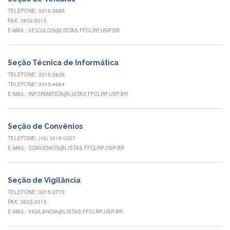
Eventos
TELEFONE: 3315-3685
de
FAX: 3633-5015
Inclusão
E-MAIL: VEICULOS@LISTAS.FFCLRP.USP.BR
e
Pertencimento
Apoio
Seção Técnica de Informática
estudantil
TELEFONE: 3315-3636
TELEFONE: 3315-4664
Você
E-MAIL: INFORMATICA@LISTAS.FFCLRP.USP.BR
não
está
sozinho(a)!
Seção de Convênios
Reuniões
TELEFONE: (16) 3315-0227
E-MAIL: CONVENIOS@LISTAS.FFCLRP.USP.BR
Conheça
nossas
redes
Seção de Vigilância
Formulários
TELEFONE: 3315-3772
Contato
FAX: 3633-5015
E-MAIL: VIGILANCIA@LISTAS.FFCLRP.USP.BR
INTERNACIONALIZAÇÃO