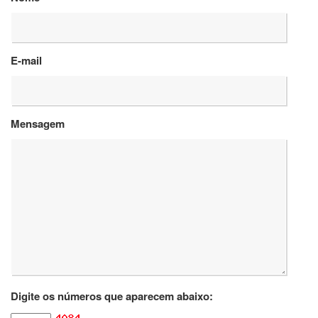
Departamentos
GRADUAÇÃO
E-mail
Apresentação
Atendimento
Online
Mensagem
Comissões
Cursos
Curricularização
da
Extensão
Ingresso
Calendário
e
Horários
Estágios
Digite os números que aparecem abaixo:
Permanência