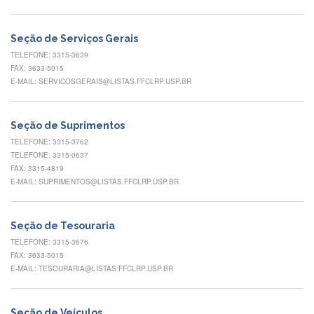
Normativas
Fomentos
Seção de Serviços Gerais
e
Editais
TELEFONE: 3315-3639
FAX: 3633-5015
Notícias
E-MAIL: SERVICOSGERAIS@LISTAS.FFCLRP.USP.BR
Eventos
Contato
Seção de Suprimentos
TELEFONE: 3315-3762
INCLUSÃO
TELEFONE: 3315-0637
Apresentação
FAX: 3315-4819
E-MAIL: SUPRIMENTOS@LISTAS.FFCLRP.USP.BR
Comissão
Missão
Seção de Tesouraria
Regimento
TELEFONE: 3315-3676
FAX: 3633-5015
Portarias
e
E-MAIL: TESOURARIA@LISTAS.FFCLRP.USP.BR
deliberações
Editais
Seção de Veículos