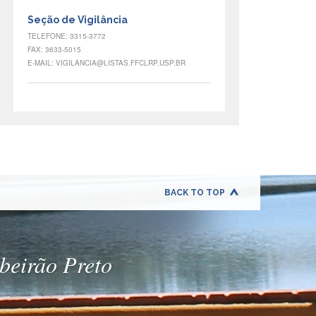
Seção de Vigilância
TELEFONE: 3315-3772
FAX: 3633-5015
E-MAIL: VIGILANCIA@LISTAS.FFCLRP.USP.BR
BACK TO TOP
ibeirão Preto