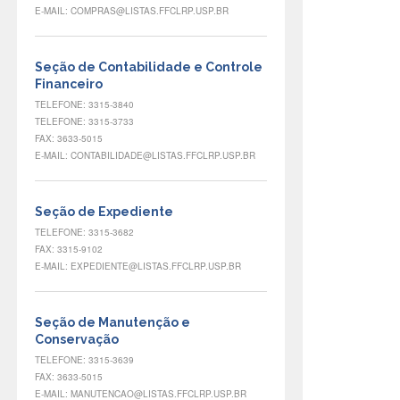
E-MAIL: COMPRAS@LISTAS.FFCLRP.USP.BR
Seção de Contabilidade e Controle
Financeiro
TELEFONE: 3315-3840
TELEFONE: 3315-3733
FAX: 3633-5015
E-MAIL: CONTABILIDADE@LISTAS.FFCLRP.USP.BR
Seção de Expediente
TELEFONE: 3315-3682
FAX: 3315-9102
E-MAIL: EXPEDIENTE@LISTAS.FFCLRP.USP.BR
Seção de Manutenção e
Conservação
TELEFONE: 3315-3639
FAX: 3633-5015
E-MAIL: MANUTENCAO@LISTAS.FFCLRP.USP.BR