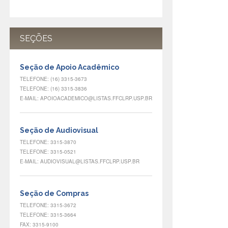
SEÇÕES
Seção de Apoio Acadêmico
TELEFONE: (16) 3315-3673
TELEFONE: (16) 3315-3836
E-MAIL: APOIOACADEMICO@LISTAS.FFCLRP.USP.BR
Seção de Audiovisual
TELEFONE: 3315-3870
TELEFONE: 3315-0521
E-MAIL: AUDIOVISUAL@LISTAS.FFCLRP.USP.BR
Seção de Compras
TELEFONE: 3315-3672
TELEFONE: 3315-3664
FAX: 3315-9100