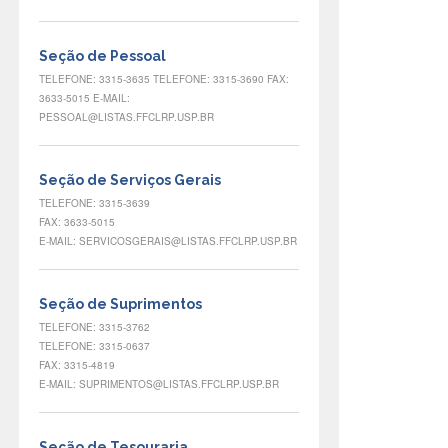
Seção de Pessoal
TELEFONE: 3315-3635 TELEFONE: 3315-3690 FAX:
3633-5015 E-MAIL:
PESSOAL@LISTAS.FFCLRP.USP.BR
Seção de Serviços Gerais
TELEFONE: 3315-3639
FAX: 3633-5015
E-MAIL: SERVICOSGERAIS@LISTAS.FFCLRP.USP.BR
Seção de Suprimentos
TELEFONE: 3315-3762
TELEFONE: 3315-0637
FAX: 3315-4819
E-MAIL: SUPRIMENTOS@LISTAS.FFCLRP.USP.BR
Seção de Tesouraria