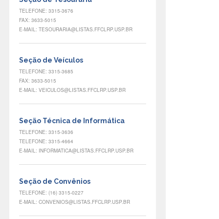
TELEFONE: 3315-3676
FAX: 3633-5015
E-MAIL: TESOURARIA@LISTAS.FFCLRP.USP.BR
Seção de Veículos
TELEFONE: 3315-3685
FAX: 3633-5015
E-MAIL: VEICULOS@LISTAS.FFCLRP.USP.BR
Seção Técnica de Informática
TELEFONE: 3315-3636
TELEFONE: 3315-4664
E-MAIL: INFORMATICA@LISTAS.FFCLRP.USP.BR
Seção de Convênios
TELEFONE: (16) 3315-0227
E-MAIL: CONVENIOS@LISTAS.FFCLRP.USP.BR