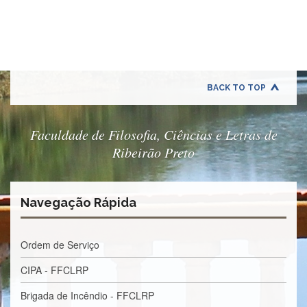
Quem
Somos
Adminstrativo
Estudar
na
FFCLRP
BACK TO TOP
Estudar
no
Exterior
Faculdade de Filosofia, Ciências e Letras de
Ribeirão Preto
Contato
TRANSPARÊNCIA
Editais
Navegação Rápida
Eleições
Concursos
Ordem de Serviço
Docentes
CIPA - FFCLRP
Concursos
Funcionários
Brigada de Incêndio - FFCLRP