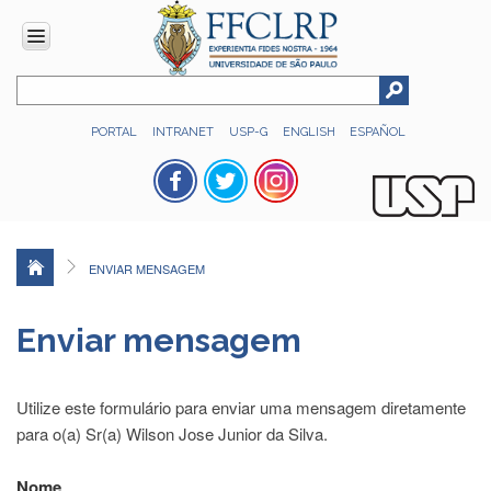
INSTITUCIONAL
PORTAL
INTRANET
USP-G
ENGLISH
ESPAÑOL
Histórico
Números
Direção
Colegiados
ENVIAR MENSAGEM
Administração
Organograma
Enviar mensagem
Relatório
de
Gestão
Utilize este formulário para enviar uma mensagem diretamente
FFCLRP
para o(a) Sr(a) Wilson Jose Junior da Silva.
-
60
Nome
anos