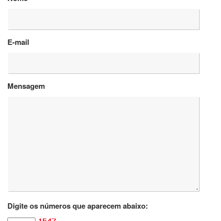
Departamentos
GRADUAÇÃO
E-mail
Apresentação
Atendimento
Online
Mensagem
Comissões
Cursos
Curricularização
da
Extensão
Ingresso
Calendário
e
Horários
Estágios
Digite os números que aparecem abaixo:
Permanência