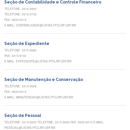
Contato
Seção de Contabilidade e Controle Financeiro
TELEFONE: 3315-3840
CULTURA
TELEFONE: 3315-3733
E
FAX: 3633-5015
EXTENSÃO
E-MAIL: CONTABILIDADE@LISTAS.FFCLRP.USP.BR
Apresentação
Programas
Seção de Expediente
e
Projetos
TELEFONE: 3315-3682
FAX: 3315-9102
NACE
E-MAIL: EXPEDIENTE@LISTAS.FFCLRP.USP.BR
Museu
de
Ciências
Seção de Manutenção e Conservação
da
TELEFONE: 3315-3639
USP
FAX: 3633-5015
E-MAIL: MANUTENCAO@LISTAS.FFCLRP.USP.BR
Empresas
Juniores
Cursos
Seção de Pessoal
e
TELEFONE: 3315-3635 TELEFONE: 3315-3690 FAX: 3633-5015 E-MAIL:
Atividades
PESSOAL@LISTAS.FFCLRP.USP.BR