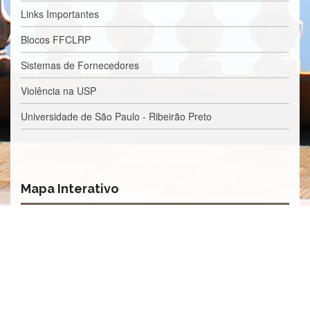
Processos
Links Importantes
Seletivos
Licitações/Contratações
Blocos FFCLRP
CONTATO
Sistemas de Fornecedores
Violência na USP
Universidade de São Paulo - Ribeirão Preto
Mapa Interativo