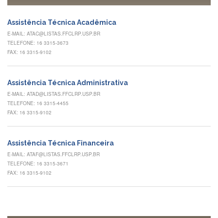
à
Pró-
Reitoria
Assistência Técnica Acadêmica
de
E-MAIL: ATAC@LISTAS.FFCLRP.USP.BR
PG
TELEFONE: 16 3315-3673
Comissão
FAX: 16 3315-9102
de
Pós-
graduação
Assistência Técnica Administrativa
Defesas
E-MAIL: ATAD@LISTAS.FFCLRP.USP.BR
TELEFONE: 16 3315-4455
Diplomas
FAX: 16 3315-9102
Disponíveis
Editais
Assistência Técnica Financeira
Formulários
E-MAIL: ATAF@LISTAS.FFCLRP.USP.BR
TELEFONE: 16 3315-3671
Histórico
FAX: 16 3315-9102
Matrícula
Normas
-
Dissertações