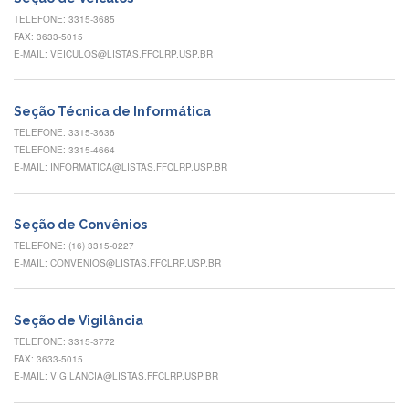
Eventos
TELEFONE: 3315-3685
de
FAX: 3633-5015
Inclusão
E-MAIL: VEICULOS@LISTAS.FFCLRP.USP.BR
e
Pertencimento
Apoio
Seção Técnica de Informática
estudantil
TELEFONE: 3315-3636
TELEFONE: 3315-4664
Você
E-MAIL: INFORMATICA@LISTAS.FFCLRP.USP.BR
não
está
sozinho(a)!
Seção de Convênios
Reuniões
TELEFONE: (16) 3315-0227
E-MAIL: CONVENIOS@LISTAS.FFCLRP.USP.BR
Conheça
nossas
redes
Seção de Vigilância
Formulários
TELEFONE: 3315-3772
Contato
FAX: 3633-5015
E-MAIL: VIGILANCIA@LISTAS.FFCLRP.USP.BR
INTERNACIONALIZAÇÃO