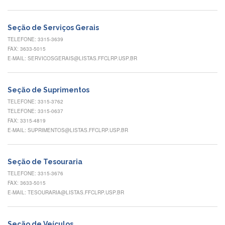
Normativas
Fomentos
Seção de Serviços Gerais
e
Editais
TELEFONE: 3315-3639
FAX: 3633-5015
Notícias
E-MAIL: SERVICOSGERAIS@LISTAS.FFCLRP.USP.BR
Eventos
Contato
Seção de Suprimentos
TELEFONE: 3315-3762
INCLUSÃO
TELEFONE: 3315-0637
Apresentação
FAX: 3315-4819
E-MAIL: SUPRIMENTOS@LISTAS.FFCLRP.USP.BR
Comissão
Missão
Seção de Tesouraria
Regimento
TELEFONE: 3315-3676
FAX: 3633-5015
Portarias
e
E-MAIL: TESOURARIA@LISTAS.FFCLRP.USP.BR
deliberações
Editais
Seção de Veículos