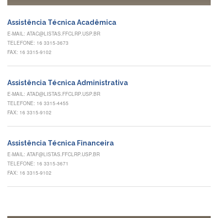
à
Pró-
Reitoria
Assistência Técnica Acadêmica
de
E-MAIL: ATAC@LISTAS.FFCLRP.USP.BR
PG
TELEFONE: 16 3315-3673
Comissão
FAX: 16 3315-9102
de
Pós-
graduação
Assistência Técnica Administrativa
Defesas
E-MAIL: ATAD@LISTAS.FFCLRP.USP.BR
TELEFONE: 16 3315-4455
Diplomas
FAX: 16 3315-9102
Disponíveis
Editais
Assistência Técnica Financeira
Formulários
E-MAIL: ATAF@LISTAS.FFCLRP.USP.BR
TELEFONE: 16 3315-3671
Histórico
FAX: 16 3315-9102
Matrícula
Normas
-
Dissertações