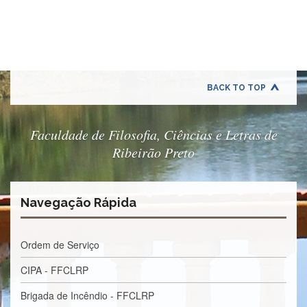
Quem
Somos
Adminstrativo
Estudar
na
FFCLRP
BACK TO TOP
Estudar
no
Exterior
Faculdade de Filosofia, Ciências e Letras de
Ribeirão Preto
Contato
TRANSPARÊNCIA
Editais
Navegação Rápida
Eleições
Concursos
Ordem de Serviço
Docentes
CIPA - FFCLRP
Concursos
Funcionários
Brigada de Incêndio - FFCLRP