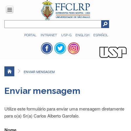
INSTITUCIONAL
PORTAL
INTRANET
USP-G
ENGLISH
ESPAÑOL
Histórico
Números
Direção
Colegiados
ENVIAR MENSAGEM
Administração
Organograma
Enviar mensagem
Relatório
de
Gestão
Utilize este formulário para enviar uma mensagem diretamente
FFCLRP
para o(a) Sr(a) Carlos Alberto Garofalo.
-
60
Nome
anos