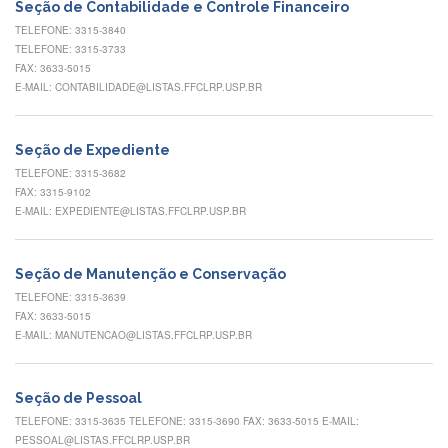
Contato
Seção de Contabilidade e Controle Financeiro
TELEFONE: 3315-3840
CULTURA
TELEFONE: 3315-3733
E
FAX: 3633-5015
EXTENSÃO
E-MAIL: CONTABILIDADE@LISTAS.FFCLRP.USP.BR
Apresentação
Programas
Seção de Expediente
e
Projetos
TELEFONE: 3315-3682
FAX: 3315-9102
NACE
E-MAIL: EXPEDIENTE@LISTAS.FFCLRP.USP.BR
Museu
de
Ciências
Seção de Manutenção e Conservação
da
TELEFONE: 3315-3639
USP
FAX: 3633-5015
E-MAIL: MANUTENCAO@LISTAS.FFCLRP.USP.BR
Empresas
Juniores
Cursos
Seção de Pessoal
e
TELEFONE: 3315-3635 TELEFONE: 3315-3690 FAX: 3633-5015 E-MAIL:
Atividades
PESSOAL@LISTAS.FFCLRP.USP.BR