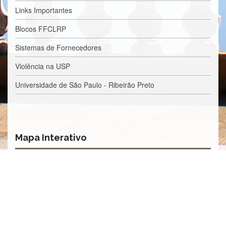
Processos
Links Importantes
Seletivos
Licitações/Contratações
Blocos FFCLRP
CONTATO
Sistemas de Fornecedores
Violência na USP
Universidade de São Paulo - Ribeirão Preto
Mapa Interativo