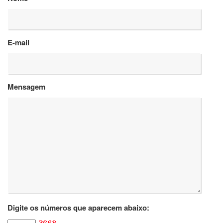
Departamentos
GRADUAÇÃO
E-mail
Apresentação
Atendimento
Online
Mensagem
Comissões
Cursos
Curricularização
da
Extensão
Ingresso
Calendário
e
Horários
Estágios
Digite os números que aparecem abaixo:
Permanência