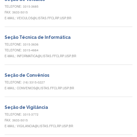
Eventos
TELEFONE: 3315-3685
de
FAX: 3633-5015
Inclusão
E-MAIL: VEICULOS@LISTAS.FFCLRP.USP.BR
e
Pertencimento
Apoio
Seção Técnica de Informática
estudantil
TELEFONE: 3315-3636
TELEFONE: 3315-4664
Você
E-MAIL: INFORMATICA@LISTAS.FFCLRP.USP.BR
não
está
sozinho(a)!
Seção de Convênios
Reuniões
TELEFONE: (16) 3315-0227
E-MAIL: CONVENIOS@LISTAS.FFCLRP.USP.BR
Conheça
nossas
redes
Seção de Vigilância
Formulários
TELEFONE: 3315-3772
Contato
FAX: 3633-5015
E-MAIL: VIGILANCIA@LISTAS.FFCLRP.USP.BR
INTERNACIONALIZAÇÃO