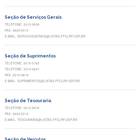
Normativas
Fomentos
Seção de Serviços Gerais
e
Editais
TELEFONE: 3315-3639
FAX: 3633-5015
Notícias
E-MAIL: SERVICOSGERAIS@LISTAS.FFCLRP.USP.BR
Eventos
Contato
Seção de Suprimentos
TELEFONE: 3315-3762
INCLUSÃO
TELEFONE: 3315-0637
Apresentação
FAX: 3315-4819
E-MAIL: SUPRIMENTOS@LISTAS.FFCLRP.USP.BR
Comissão
Missão
Seção de Tesouraria
Regimento
TELEFONE: 3315-3676
FAX: 3633-5015
Portarias
e
E-MAIL: TESOURARIA@LISTAS.FFCLRP.USP.BR
deliberações
Editais
Seção de Veículos