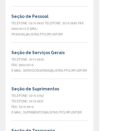
Seção de Pessoal
TELEFONE: 3315-3635 TELEFONE: 3315-3690 FAX:
3633-5015 E-MAIL:
PESSOAL@LISTAS.FFCLRP.USP.BR
Seção de Serviços Gerais
TELEFONE: 3315-3639
FAX: 3633-5015
E-MAIL: SERVICOSGERAIS@LISTAS.FFCLRP.USP.BR
Seção de Suprimentos
TELEFONE: 3315-3762
TELEFONE: 3315-0637
FAX: 3315-4819
E-MAIL: SUPRIMENTOS@LISTAS.FFCLRP.USP.BR
Seção de Tesouraria