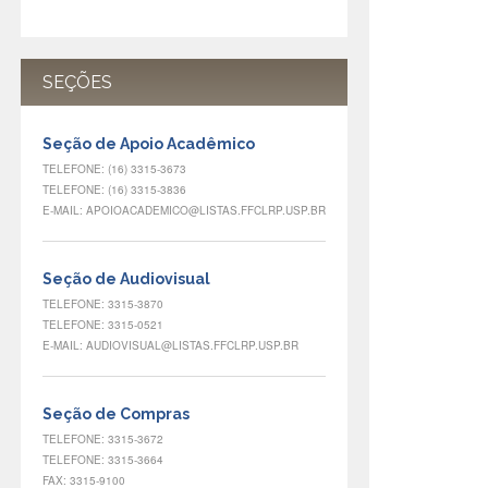
SEÇÕES
Seção de Apoio Acadêmico
TELEFONE: (16) 3315-3673
TELEFONE: (16) 3315-3836
E-MAIL: APOIOACADEMICO@LISTAS.FFCLRP.USP.BR
Seção de Audiovisual
TELEFONE: 3315-3870
TELEFONE: 3315-0521
E-MAIL: AUDIOVISUAL@LISTAS.FFCLRP.USP.BR
Seção de Compras
TELEFONE: 3315-3672
TELEFONE: 3315-3664
FAX: 3315-9100