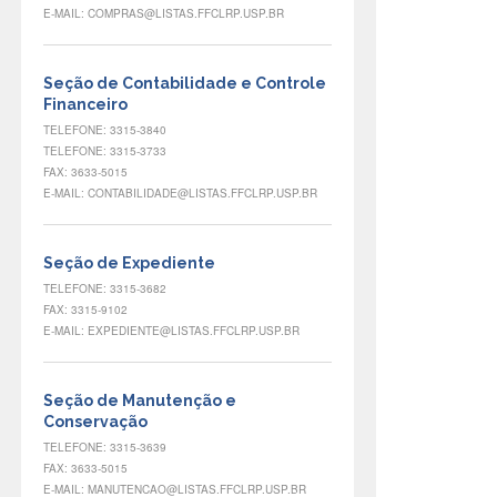
E-MAIL: COMPRAS@LISTAS.FFCLRP.USP.BR
Seção de Contabilidade e Controle
Financeiro
TELEFONE: 3315-3840
TELEFONE: 3315-3733
FAX: 3633-5015
E-MAIL: CONTABILIDADE@LISTAS.FFCLRP.USP.BR
Seção de Expediente
TELEFONE: 3315-3682
FAX: 3315-9102
E-MAIL: EXPEDIENTE@LISTAS.FFCLRP.USP.BR
Seção de Manutenção e
Conservação
TELEFONE: 3315-3639
FAX: 3633-5015
E-MAIL: MANUTENCAO@LISTAS.FFCLRP.USP.BR