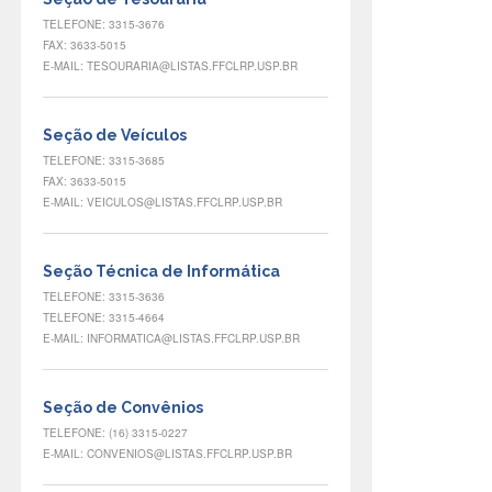
TELEFONE: 3315-3676
FAX: 3633-5015
E-MAIL: TESOURARIA@LISTAS.FFCLRP.USP.BR
Seção de Veículos
TELEFONE: 3315-3685
FAX: 3633-5015
E-MAIL: VEICULOS@LISTAS.FFCLRP.USP.BR
Seção Técnica de Informática
TELEFONE: 3315-3636
TELEFONE: 3315-4664
E-MAIL: INFORMATICA@LISTAS.FFCLRP.USP.BR
Seção de Convênios
TELEFONE: (16) 3315-0227
E-MAIL: CONVENIOS@LISTAS.FFCLRP.USP.BR