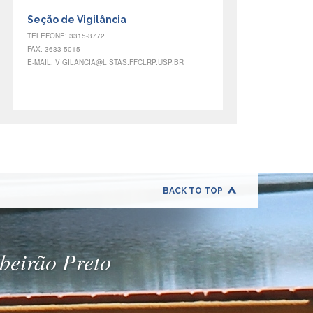
Seção de Vigilância
TELEFONE: 3315-3772
FAX: 3633-5015
E-MAIL: VIGILANCIA@LISTAS.FFCLRP.USP.BR
BACK TO TOP
ibeirão Preto