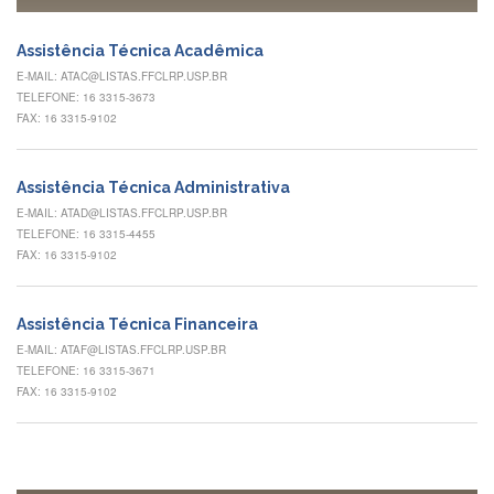
à
Pró-
Reitoria
Assistência Técnica Acadêmica
de
E-MAIL: ATAC@LISTAS.FFCLRP.USP.BR
PG
TELEFONE: 16 3315-3673
Comissão
FAX: 16 3315-9102
de
Pós-
graduação
Assistência Técnica Administrativa
Defesas
E-MAIL: ATAD@LISTAS.FFCLRP.USP.BR
TELEFONE: 16 3315-4455
Diplomas
FAX: 16 3315-9102
Disponíveis
Editais
Assistência Técnica Financeira
Formulários
E-MAIL: ATAF@LISTAS.FFCLRP.USP.BR
TELEFONE: 16 3315-3671
Histórico
FAX: 16 3315-9102
Matrícula
Normas
-
Dissertações