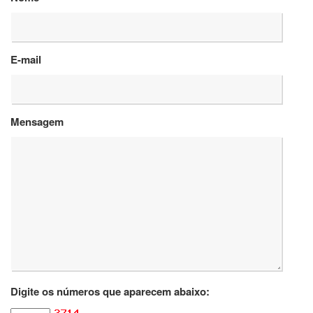
Departamentos
GRADUAÇÃO
E-mail
Apresentação
Atendimento
Online
Mensagem
Comissões
Cursos
Curricularização
da
Extensão
Ingresso
Calendário
e
Horários
Estágios
Digite os números que aparecem abaixo:
Permanência