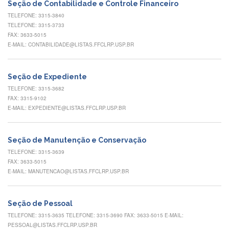
Contato
Seção de Contabilidade e Controle Financeiro
TELEFONE: 3315-3840
CULTURA
TELEFONE: 3315-3733
E
FAX: 3633-5015
EXTENSÃO
E-MAIL: CONTABILIDADE@LISTAS.FFCLRP.USP.BR
Apresentação
Programas
Seção de Expediente
e
Projetos
TELEFONE: 3315-3682
FAX: 3315-9102
NACE
E-MAIL: EXPEDIENTE@LISTAS.FFCLRP.USP.BR
Museu
de
Ciências
Seção de Manutenção e Conservação
da
TELEFONE: 3315-3639
USP
FAX: 3633-5015
E-MAIL: MANUTENCAO@LISTAS.FFCLRP.USP.BR
Empresas
Juniores
Cursos
Seção de Pessoal
e
TELEFONE: 3315-3635 TELEFONE: 3315-3690 FAX: 3633-5015 E-MAIL:
Atividades
PESSOAL@LISTAS.FFCLRP.USP.BR