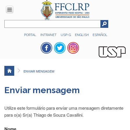
INSTITUCIONAL
PORTAL
INTRANET
USP-G
ENGLISH
ESPAÑOL
Histórico
Números
Direção
Colegiados
ENVIAR MENSAGEM
Administração
Organograma
Enviar mensagem
Relatório
de
Gestão
Utilize este formulário para enviar uma mensagem diretamente
FFCLRP
para o(a) Sr(a) Thiago de Souza Cavallini.
-
60
Nome
anos