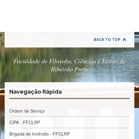
Quem
Somos
Adminstrativo
Estudar
na
FFCLRP
BACK TO TOP
Estudar
no
Exterior
Faculdade de Filosofia, Ciências e Letras de
Ribeirão Preto
Contato
TRANSPARÊNCIA
Editais
Navegação Rápida
Eleições
Concursos
Ordem de Serviço
Docentes
CIPA - FFCLRP
Concursos
Funcionários
Brigada de Incêndio - FFCLRP