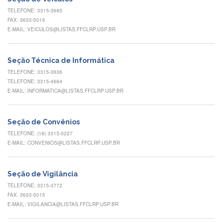
Eventos
TELEFONE: 3315-3685
de
FAX: 3633-5015
Inclusão
E-MAIL: VEICULOS@LISTAS.FFCLRP.USP.BR
e
Pertencimento
Apoio
Seção Técnica de Informática
estudantil
TELEFONE: 3315-3636
TELEFONE: 3315-4664
Você
E-MAIL: INFORMATICA@LISTAS.FFCLRP.USP.BR
não
está
sozinho(a)!
Seção de Convênios
Reuniões
TELEFONE: (16) 3315-0227
E-MAIL: CONVENIOS@LISTAS.FFCLRP.USP.BR
Conheça
nossas
redes
Seção de Vigilância
Formulários
TELEFONE: 3315-3772
Contato
FAX: 3633-5015
E-MAIL: VIGILANCIA@LISTAS.FFCLRP.USP.BR
INTERNACIONALIZAÇÃO