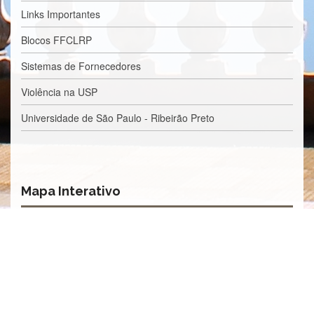
Processos
Links Importantes
Seletivos
Licitações/Contratações
Blocos FFCLRP
CONTATO
Sistemas de Fornecedores
Violência na USP
Universidade de São Paulo - Ribeirão Preto
Mapa Interativo