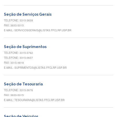
Normativas
Fomentos
Seção de Serviços Gerais
e
Editais
TELEFONE: 3315-3639
FAX: 3633-5015
Notícias
E-MAIL: SERVICOSGERAIS@LISTAS.FFCLRP.USP.BR
Eventos
Contato
Seção de Suprimentos
TELEFONE: 3315-3762
INCLUSÃO
TELEFONE: 3315-0637
Apresentação
FAX: 3315-4819
E-MAIL: SUPRIMENTOS@LISTAS.FFCLRP.USP.BR
Comissão
Missão
Seção de Tesouraria
Regimento
TELEFONE: 3315-3676
FAX: 3633-5015
Portarias
e
E-MAIL: TESOURARIA@LISTAS.FFCLRP.USP.BR
deliberações
Editais
Seção de Veículos