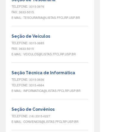
TELEFONE: 3315-3676
FAX: 3633-5015
E-MAIL: TESOURARIA@LISTAS.FFCLRP.USP.BR
Seção de Veículos
TELEFONE: 3315-3685
FAX: 3633-5015
E-MAIL: VEICULOS@LISTAS.FFCLRP.USP.BR
Seção Técnica de Informática
TELEFONE: 3315-3636
TELEFONE: 3315-4664
E-MAIL: INFORMATICA@LISTAS.FFCLRP.USP.BR
Seção de Convênios
TELEFONE: (16) 3315-0227
E-MAIL: CONVENIOS@LISTAS.FFCLRP.USP.BR