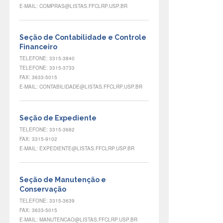
E-MAIL: COMPRAS@LISTAS.FFCLRP.USP.BR
Seção de Contabilidade e Controle
Financeiro
TELEFONE: 3315-3840
TELEFONE: 3315-3733
FAX: 3633-5015
E-MAIL: CONTABILIDADE@LISTAS.FFCLRP.USP.BR
Seção de Expediente
TELEFONE: 3315-3682
FAX: 3315-9102
E-MAIL: EXPEDIENTE@LISTAS.FFCLRP.USP.BR
Seção de Manutenção e
Conservação
TELEFONE: 3315-3639
FAX: 3633-5015
E-MAIL: MANUTENCAO@LISTAS.FFCLRP.USP.BR