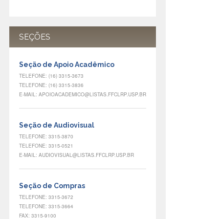
SEÇÕES
Seção de Apoio Acadêmico
TELEFONE: (16) 3315-3673
TELEFONE: (16) 3315-3836
E-MAIL: APOIOACADEMICO@LISTAS.FFCLRP.USP.BR
Seção de Audiovisual
TELEFONE: 3315-3870
TELEFONE: 3315-0521
E-MAIL: AUDIOVISUAL@LISTAS.FFCLRP.USP.BR
Seção de Compras
TELEFONE: 3315-3672
TELEFONE: 3315-3664
FAX: 3315-9100