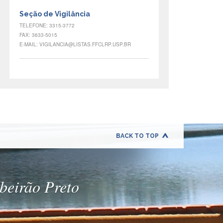
Seção de Vigilância
TELEFONE: 3315-3772
FAX: 3633-5015
E-MAIL: VIGILANCIA@LISTAS.FFCLRP.USP.BR
BACK TO TOP
ibeirão Preto