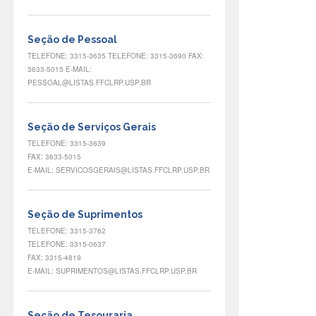
Seção de Pessoal
TELEFONE: 3315-3635 TELEFONE: 3315-3690 FAX:
3633-5015 E-MAIL:
PESSOAL@LISTAS.FFCLRP.USP.BR
Seção de Serviços Gerais
TELEFONE: 3315-3639
FAX: 3633-5015
E-MAIL: SERVICOSGERAIS@LISTAS.FFCLRP.USP.BR
Seção de Suprimentos
TELEFONE: 3315-3762
TELEFONE: 3315-0637
FAX: 3315-4819
E-MAIL: SUPRIMENTOS@LISTAS.FFCLRP.USP.BR
Seção de Tesouraria