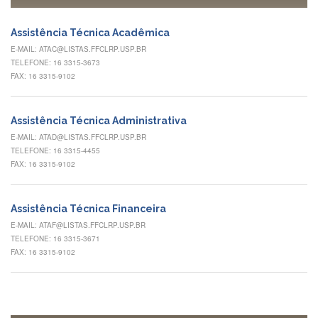
à
Pró-
Reitoria
Assistência Técnica Acadêmica
de
E-MAIL: ATAC@LISTAS.FFCLRP.USP.BR
PG
TELEFONE: 16 3315-3673
Comissão
FAX: 16 3315-9102
de
Pós-
graduação
Assistência Técnica Administrativa
Defesas
E-MAIL: ATAD@LISTAS.FFCLRP.USP.BR
TELEFONE: 16 3315-4455
Diplomas
FAX: 16 3315-9102
Disponíveis
Editais
Assistência Técnica Financeira
Formulários
E-MAIL: ATAF@LISTAS.FFCLRP.USP.BR
TELEFONE: 16 3315-3671
Histórico
FAX: 16 3315-9102
Matrícula
Normas
-
Dissertações