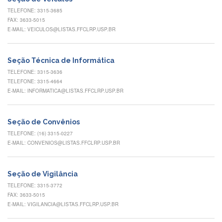
Eventos
TELEFONE: 3315-3685
de
FAX: 3633-5015
Inclusão
E-MAIL: VEICULOS@LISTAS.FFCLRP.USP.BR
e
Pertencimento
Apoio
Seção Técnica de Informática
estudantil
TELEFONE: 3315-3636
TELEFONE: 3315-4664
Você
E-MAIL: INFORMATICA@LISTAS.FFCLRP.USP.BR
não
está
sozinho(a)!
Seção de Convênios
Reuniões
TELEFONE: (16) 3315-0227
E-MAIL: CONVENIOS@LISTAS.FFCLRP.USP.BR
Conheça
nossas
redes
Seção de Vigilância
Formulários
TELEFONE: 3315-3772
Contato
FAX: 3633-5015
E-MAIL: VIGILANCIA@LISTAS.FFCLRP.USP.BR
INTERNACIONALIZAÇÃO