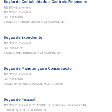
Contato
Seção de Contabilidade e Controle Financeiro
TELEFONE: 3315-3840
CULTURA
TELEFONE: 3315-3733
E
FAX: 3633-5015
EXTENSÃO
E-MAIL: CONTABILIDADE@LISTAS.FFCLRP.USP.BR
Apresentação
Programas
Seção de Expediente
e
Projetos
TELEFONE: 3315-3682
FAX: 3315-9102
NACE
E-MAIL: EXPEDIENTE@LISTAS.FFCLRP.USP.BR
Museu
de
Ciências
Seção de Manutenção e Conservação
da
TELEFONE: 3315-3639
USP
FAX: 3633-5015
E-MAIL: MANUTENCAO@LISTAS.FFCLRP.USP.BR
Empresas
Juniores
Cursos
Seção de Pessoal
e
TELEFONE: 3315-3635 TELEFONE: 3315-3690 FAX: 3633-5015 E-MAIL:
Atividades
PESSOAL@LISTAS.FFCLRP.USP.BR