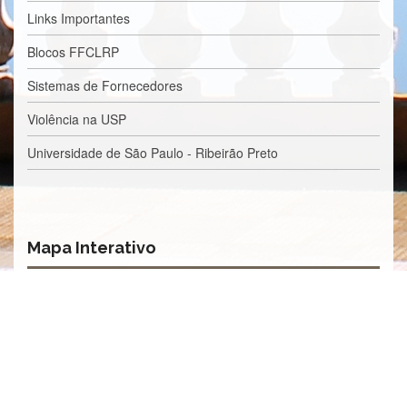
Processos
Links Importantes
Seletivos
Licitações/Contratações
Blocos FFCLRP
CONTATO
Sistemas de Fornecedores
Violência na USP
Universidade de São Paulo - Ribeirão Preto
Mapa Interativo