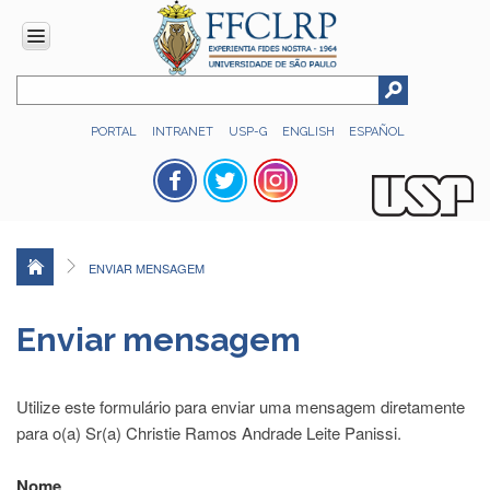
INSTITUCIONAL
PORTAL
INTRANET
USP-G
ENGLISH
ESPAÑOL
Histórico
Números
Direção
Colegiados
ENVIAR MENSAGEM
Administração
Organograma
Enviar mensagem
Relatório
de
Gestão
Utilize este formulário para enviar uma mensagem diretamente
FFCLRP
para o(a) Sr(a) Christie Ramos Andrade Leite Panissi.
-
60
Nome
anos