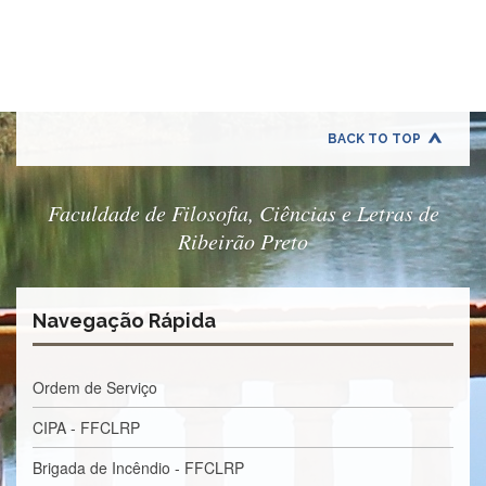
Quem
Somos
Adminstrativo
Estudar
na
FFCLRP
BACK TO TOP
Estudar
no
Exterior
Faculdade de Filosofia, Ciências e Letras de
Ribeirão Preto
Contato
TRANSPARÊNCIA
Editais
Navegação Rápida
Eleições
Concursos
Ordem de Serviço
Docentes
CIPA - FFCLRP
Concursos
Funcionários
Brigada de Incêndio - FFCLRP