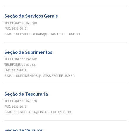
Normativas
Fomentos
Seção de Serviços Gerais
e
Editais
TELEFONE: 3315-3639
FAX: 3633-5015
Notícias
E-MAIL: SERVICOSGERAIS@LISTAS.FFCLRP.USP.BR
Eventos
Contato
Seção de Suprimentos
TELEFONE: 3315-3762
INCLUSÃO
TELEFONE: 3315-0637
Apresentação
FAX: 3315-4819
E-MAIL: SUPRIMENTOS@LISTAS.FFCLRP.USP.BR
Comissão
Missão
Seção de Tesouraria
Regimento
TELEFONE: 3315-3676
FAX: 3633-5015
Portarias
e
E-MAIL: TESOURARIA@LISTAS.FFCLRP.USP.BR
deliberações
Editais
Seção de Veículos