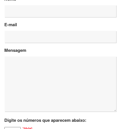
Departamentos
GRADUAÇÃO
E-mail
Apresentação
Atendimento
Online
Mensagem
Comissões
Cursos
Curricularização
da
Extensão
Ingresso
Calendário
e
Horários
Estágios
Digite os números que aparecem abaixo:
Permanência