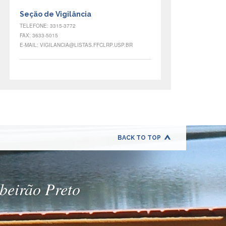
Seção de Vigilância
TELEFONE: 3315-3772
FAX: 3633-5015
E-MAIL: VIGILANCIA@LISTAS.FFCLRP.USP.BR
BACK TO TOP
ibeirão Preto