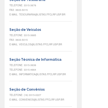
TELEFONE: 3315-3676
FAX: 3633-5015
E-MAIL: TESOURARIA@LISTAS.FFCLRP.USP.BR
Seção de Veículos
TELEFONE: 3315-3685
FAX: 3633-5015
E-MAIL: VEICULOS@LISTAS.FFCLRP.USP.BR
Seção Técnica de Informática
TELEFONE: 3315-3636
TELEFONE: 3315-4664
E-MAIL: INFORMATICA@LISTAS.FFCLRP.USP.BR
Seção de Convênios
TELEFONE: (16) 3315-0227
E-MAIL: CONVENIOS@LISTAS.FFCLRP.USP.BR