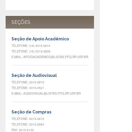
SEÇÕES
Seção de Apoio Acadêmico
TELEFONE: (16) 3315-3673
TELEFONE: (16) 3315-3836
E-MAIL: APOIOACADEMICO@LISTAS.FFCLRP.USP.BR
Seção de Audiovisual
TELEFONE: 3315-3870
TELEFONE: 3315-0521
E-MAIL: AUDIOVISUAL@LISTAS.FFCLRP.USP.BR
Seção de Compras
TELEFONE: 3315-3672
TELEFONE: 3315-3664
FAX: 3315-9100