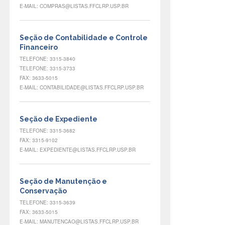
E-MAIL: COMPRAS@LISTAS.FFCLRP.USP.BR
Seção de Contabilidade e Controle
Financeiro
TELEFONE: 3315-3840
TELEFONE: 3315-3733
FAX: 3633-5015
E-MAIL: CONTABILIDADE@LISTAS.FFCLRP.USP.BR
Seção de Expediente
TELEFONE: 3315-3682
FAX: 3315-9102
E-MAIL: EXPEDIENTE@LISTAS.FFCLRP.USP.BR
Seção de Manutenção e
Conservação
TELEFONE: 3315-3639
FAX: 3633-5015
E-MAIL: MANUTENCAO@LISTAS.FFCLRP.USP.BR