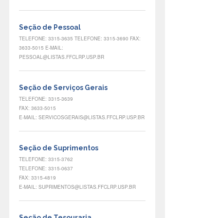
Seção de Pessoal
TELEFONE: 3315-3635 TELEFONE: 3315-3690 FAX:
3633-5015 E-MAIL:
PESSOAL@LISTAS.FFCLRP.USP.BR
Seção de Serviços Gerais
TELEFONE: 3315-3639
FAX: 3633-5015
E-MAIL: SERVICOSGERAIS@LISTAS.FFCLRP.USP.BR
Seção de Suprimentos
TELEFONE: 3315-3762
TELEFONE: 3315-0637
FAX: 3315-4819
E-MAIL: SUPRIMENTOS@LISTAS.FFCLRP.USP.BR
Seção de Tesouraria