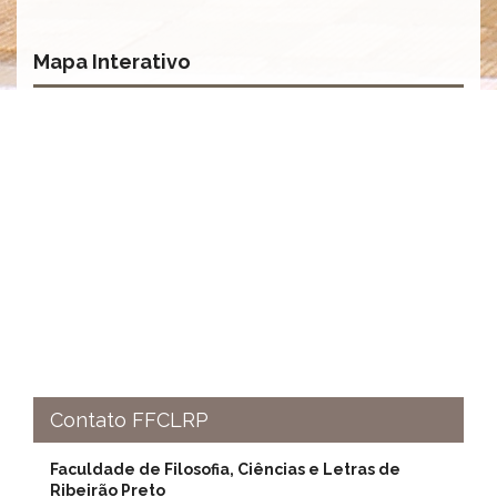
à
Pró-
Reitoria
Mapa Interativo
de
PG
Comissão
de
Pós-
graduação
Defesas
Diplomas
Disponíveis
Editais
Formulários
Histórico
Matrícula
Contato FFCLRP
Normas
-
Faculdade de Filosofia, Ciências e Letras de
Dissertações
Ribeirão Preto