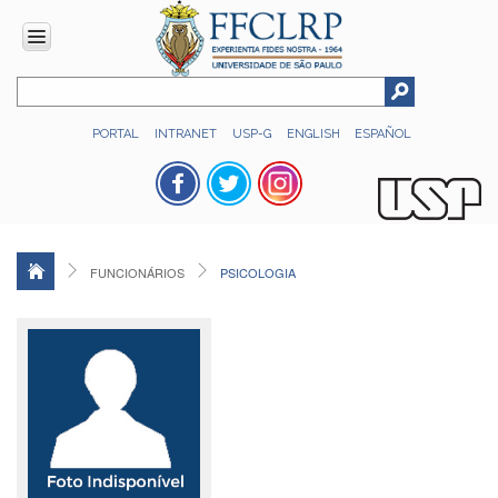
INSTITUCIONAL
PORTAL
INTRANET
USP-G
ENGLISH
ESPAÑOL
Histórico
Números
Direção
Colegiados
FUNCIONÁRIOS
PSICOLOGIA
Administração
Organograma
Relatório
de
Gestão
FFCLRP
-
60
anos