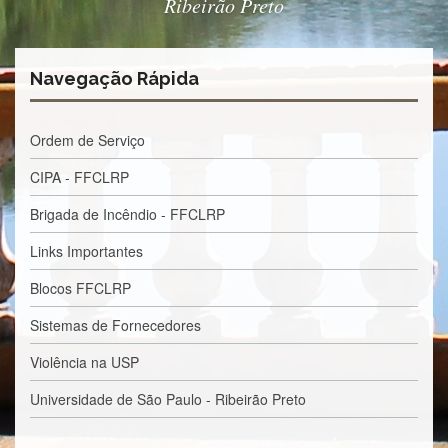
Ribeirão Preto
Estudantil
Formulários
Agremiações
Navegação Rápida
Diplomas
Disponíveis
Ordem de Serviço
Pró-
Aluno
CIPA - FFCLRP
Sistema
Brigada de Incêndio - FFCLRP
Júpiter
Links Importantes
PÓS-
GRADUAÇÃO
Blocos FFCLRP
Alunos
Especiais
Sistemas de Fornecedores
Apresentação
Violência na USP
Atendimento
Universidade de São Paulo - Ribeirão Preto
Online
Auxílio