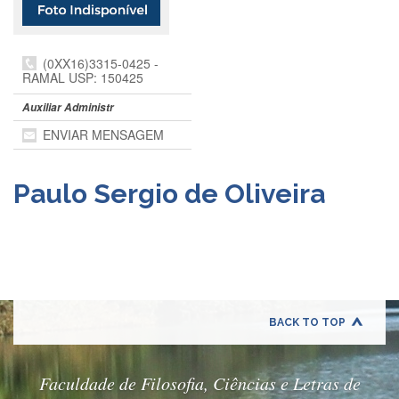
Departamentos
GRADUAÇÃO
(0XX16)3315-0425 -
RAMAL USP: 150425
Apresentação
Auxiliar Administr
Atendimento
Online
ENVIAR MENSAGEM
Comissões
Cursos
Paulo Sergio de Oliveira
Curricularização
da
Extensão
Ingresso
Calendário
e
BACK TO TOP
Horários
Estágios
Faculdade de Filosofia, Ciências e Letras de
Permanência