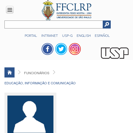
INSTITUCIONAL
PORTAL
INTRANET
USP-G
ENGLISH
ESPAÑOL
Histórico
Números
Direção
Colegiados
FUNCIONÁRIOS
Administração
EDUCAÇÃO, INFORMAÇÃO E COMUNICAÇÃO
Organograma
Relatório
de
Gestão
FFCLRP
-
60
anos