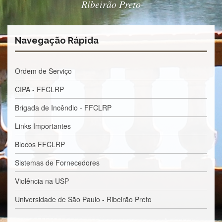
Ribeirão Preto
Estudantil
Formulários
Agremiações
Navegação Rápida
Diplomas
Disponíveis
Ordem de Serviço
Pró-
Aluno
CIPA - FFCLRP
Sistema
Brigada de Incêndio - FFCLRP
Júpiter
PÓS-
Links Importantes
GRADUAÇÃO
Blocos FFCLRP
Alunos
Especiais
Sistemas de Fornecedores
Apresentação
Violência na USP
Atendimento
Universidade de São Paulo - Ribeirão Preto
Online
Auxílio