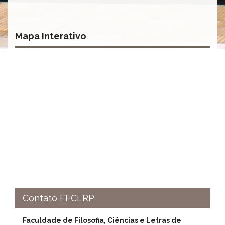
à
Pró-
Reitoria
de
Mapa Interativo
PG
Comissão
de
Pós-
graduação
Defesas
Diplomas
Disponíveis
Editais
Formulários
Histórico
Matrícula
Contato FFCLRP
Normas
-
Dissertações
Faculdade de Filosofia, Ciências e Letras de