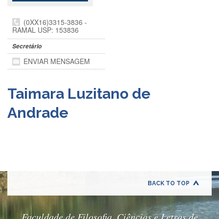
Departamentos
(0XX16)3315-3836 -
GRADUAÇÃO
RAMAL USP: 153836
Apresentação
Secretário
Atendimento
ENVIAR MENSAGEM
Online
Comissões
Taimara Luzitano de
Cursos
Andrade
Curricularização
da
Extensão
Ingresso
Calendário
e
Horários
BACK TO TOP
Estágios
Permanência
Faculdade de Filosofia, Ciências e Letras de