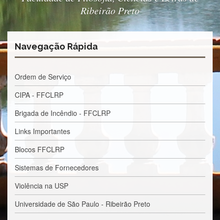
Estudantil
Ribeirão Preto
Formulários
Agremiações
Navegação Rápida
Diplomas
Disponíveis
Pró-
Ordem de Serviço
Aluno
CIPA - FFCLRP
Sistema
Júpiter
Brigada de Incêndio - FFCLRP
PÓS-
Links Importantes
GRADUAÇÃO
Alunos
Blocos FFCLRP
Especiais
Sistemas de Fornecedores
Apresentação
Violência na USP
Atendimento
Online
Universidade de São Paulo - Ribeirão Preto
Auxílio