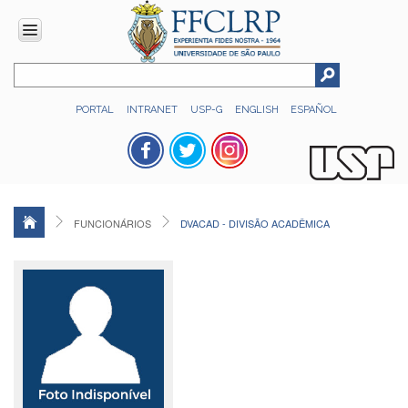
INSTITUCIONAL
PORTAL
INTRANET
USP-G
ENGLISH
ESPAÑOL
Histórico
Números
Direção
Colegiados
FUNCIONÁRIOS
DVACAD - DIVISÃO ACADÊMICA
Administração
Organograma
Relatório
de
Gestão
FFCLRP
-
60
anos