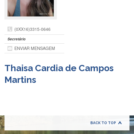
Departamentos
GRADUAÇÃO
Apresentação
(0XX16)3315-0646
Atendimento
Secretário
Online
ENVIAR MENSAGEM
Comissões
Cursos
Thaisa Cardia de Campos
Curricularização
da
Martins
Extensão
Ingresso
Calendário
e
Horários
Estágios
BACK TO TOP
Permanência