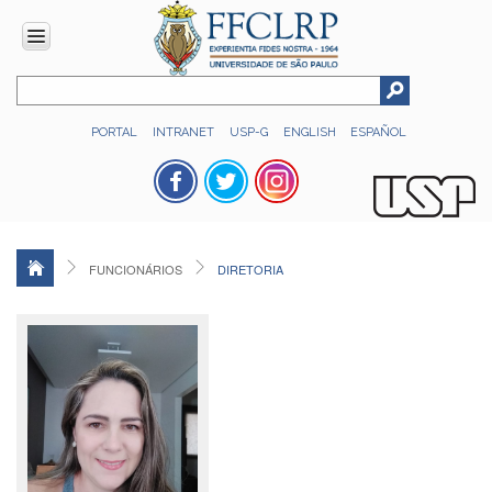
INSTITUCIONAL
PORTAL
INTRANET
USP-G
ENGLISH
ESPAÑOL
Histórico
Números
Direção
Colegiados
FUNCIONÁRIOS
DIRETORIA
Administração
Organograma
Relatório
de
Gestão
FFCLRP
-
60
anos