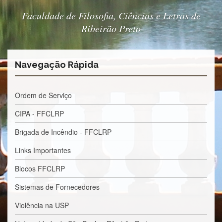
Estudantil
Faculdade de Filosofia, Ciências e Letras de
Formulários
Ribeirão Preto
Agremiações
Diplomas
Disponíveis
Navegação Rápida
Pró-
Aluno
Ordem de Serviço
Sistema
Júpiter
CIPA - FFCLRP
PÓS-
Brigada de Incêndio - FFCLRP
GRADUAÇÃO
Links Importantes
Alunos
Especiais
Blocos FFCLRP
Apresentação
Sistemas de Fornecedores
Atendimento
Online
Violência na USP
Auxílio