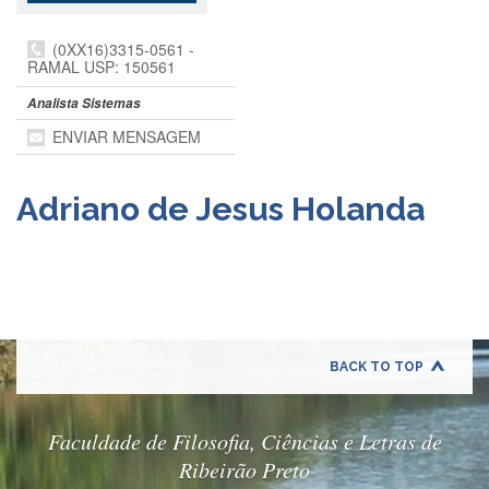
Departamentos
(0XX16)3315-0561 -
GRADUAÇÃO
RAMAL USP: 150561
Apresentação
Analista Sistemas
Atendimento
ENVIAR MENSAGEM
Online
Comissões
Adriano de Jesus Holanda
Cursos
Curricularização
da
Extensão
Ingresso
Calendário
BACK TO TOP
e
Horários
Faculdade de Filosofia, Ciências e Letras de
Estágios
Ribeirão Preto
Permanência