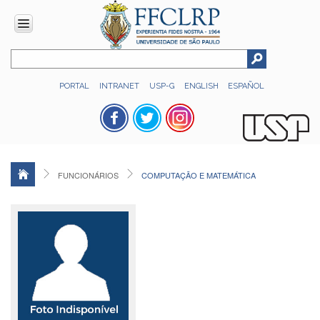
INSTITUCIONAL
PORTAL
INTRANET
USP-G
ENGLISH
ESPAÑOL
Histórico
Números
Direção
Colegiados
FUNCIONÁRIOS
COMPUTAÇÃO E MATEMÁTICA
Administração
Organograma
Relatório
de
Gestão
FFCLRP
-
60
anos