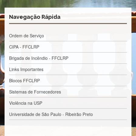
Estudantil
Formulários
Navegação Rápida
Agremiações
Diplomas
Ordem de Serviço
Disponíveis
Pró-
CIPA - FFCLRP
Aluno
Brigada de Incêndio - FFCLRP
Sistema
Júpiter
Links Importantes
PÓS-
Blocos FFCLRP
GRADUAÇÃO
Sistemas de Fornecedores
Alunos
Especiais
Violência na USP
Apresentação
Universidade de São Paulo - Ribeirão Preto
Atendimento
Online
Auxílio