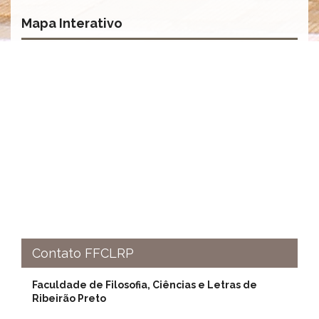
à
Pró-
Mapa Interativo
Reitoria
de
PG
Comissão
de
Pós-
graduação
Defesas
Diplomas
Disponíveis
Editais
Formulários
Histórico
Contato FFCLRP
Matrícula
Faculdade de Filosofia, Ciências e Letras de
Normas
Ribeirão Preto
-
Dissertações