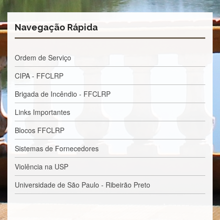
Estudantil
Formulários
Navegação Rápida
Agremiações
Diplomas
Ordem de Serviço
Disponíveis
Pró-
CIPA - FFCLRP
Aluno
Brigada de Incêndio - FFCLRP
Sistema
Júpiter
Links Importantes
PÓS-
Blocos FFCLRP
GRADUAÇÃO
Sistemas de Fornecedores
Alunos
Especiais
Violência na USP
Apresentação
Universidade de São Paulo - Ribeirão Preto
Atendimento
Online
Auxílio