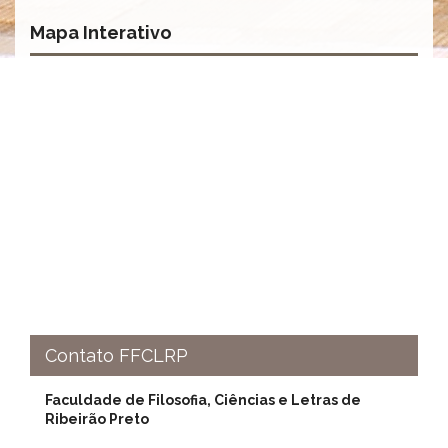
à
Pró-
Mapa Interativo
Reitoria
de
PG
Comissão
de
Pós-
graduação
Defesas
Diplomas
Disponíveis
Editais
Formulários
Histórico
Contato FFCLRP
Matrícula
Faculdade de Filosofia, Ciências e Letras de
Normas
Ribeirão Preto
-
Dissertações