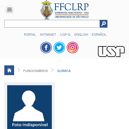
INSTITUCIONAL
PORTAL
INTRANET
USP-G
ENGLISH
ESPAÑOL
Histórico
Números
Direção
Colegiados
FUNCIONÁRIOS
QUÍMICA
Administração
Organograma
Relatório
de
Gestão
FFCLRP
-
60
anos