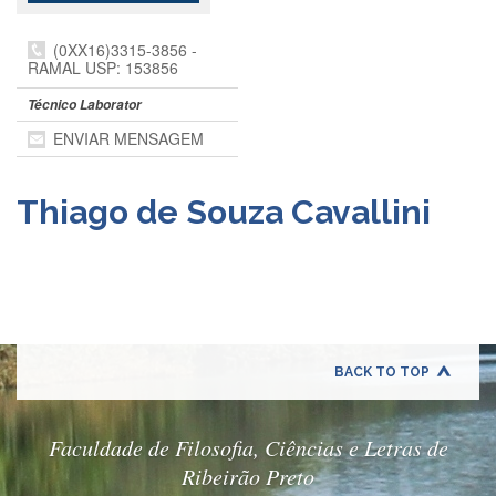
Departamentos
(0XX16)3315-3856 -
GRADUAÇÃO
RAMAL USP: 153856
Apresentação
Técnico Laborator
Atendimento
ENVIAR MENSAGEM
Online
Comissões
Thiago de Souza Cavallini
Cursos
Curricularização
da
Extensão
Ingresso
Calendário
BACK TO TOP
e
Horários
Faculdade de Filosofia, Ciências e Letras de
Estágios
Ribeirão Preto
Permanência