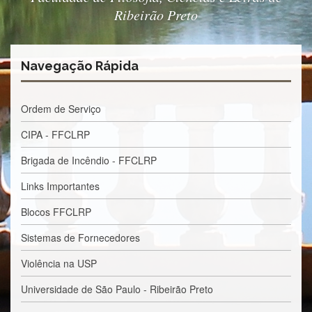
Estudantil
Ribeirão Preto
Formulários
Agremiações
Navegação Rápida
Diplomas
Disponíveis
Pró-
Ordem de Serviço
Aluno
CIPA - FFCLRP
Sistema
Júpiter
Brigada de Incêndio - FFCLRP
PÓS-
Links Importantes
GRADUAÇÃO
Alunos
Blocos FFCLRP
Especiais
Sistemas de Fornecedores
Apresentação
Violência na USP
Atendimento
Online
Universidade de São Paulo - Ribeirão Preto
Auxílio