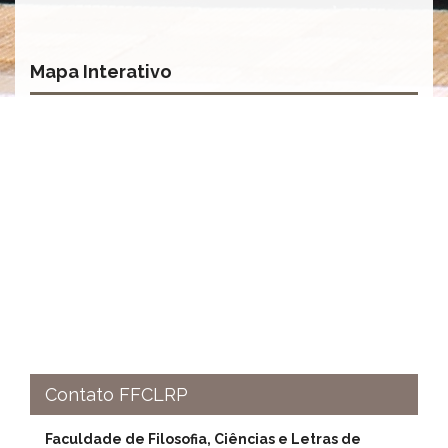
à
Pró-
Reitoria
de
Mapa Interativo
PG
Comissão
de
Pós-
graduação
Defesas
Diplomas
Disponíveis
Editais
Formulários
Histórico
Matrícula
Contato FFCLRP
Normas
-
Dissertações
Faculdade de Filosofia, Ciências e Letras de