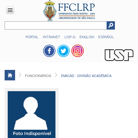
INSTITUCIONAL
PORTAL
INTRANET
USP-G
ENGLISH
ESPAÑOL
Histórico
Números
Direção
Colegiados
FUNCIONÁRIOS
DVACAD - DIVISÃO ACADÊMICA
Administração
Organograma
Relatório
de
Gestão
FFCLRP
-
60
anos