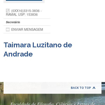
Departamentos
(0XX16)3315-3836 -
GRADUAÇÃO
RAMAL USP: 153836
Apresentação
Secretário
Atendimento
ENVIAR MENSAGEM
Online
Comissões
Taimara Luzitano de
Cursos
Andrade
Curricularização
da
Extensão
Ingresso
Calendário
e
Horários
BACK TO TOP
Estágios
Permanência
Faculdade de Filosofia, Ciências e Letras de