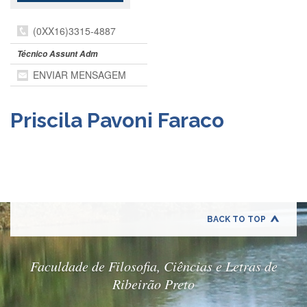
Departamentos
(0XX16)3315-4887
GRADUAÇÃO
Técnico Assunt Adm
Apresentação
ENVIAR MENSAGEM
Atendimento
Online
Priscila Pavoni Faraco
Comissões
Cursos
Curricularização
da
Extensão
Ingresso
BACK TO TOP
Calendário
e
Horários
Faculdade de Filosofia, Ciências e Letras de
Estágios
Ribeirão Preto
Permanência