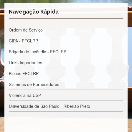
Estudantil
Navegação Rápida
Formulários
Agremiações
Ordem de Serviço
Diplomas
Disponíveis
CIPA - FFCLRP
Pró-
Aluno
Brigada de Incêndio - FFCLRP
Sistema
Links Importantes
Júpiter
Blocos FFCLRP
PÓS-
GRADUAÇÃO
Sistemas de Fornecedores
Alunos
Especiais
Violência na USP
Apresentação
Universidade de São Paulo - Ribeirão Preto
Atendimento
Online
Auxílio