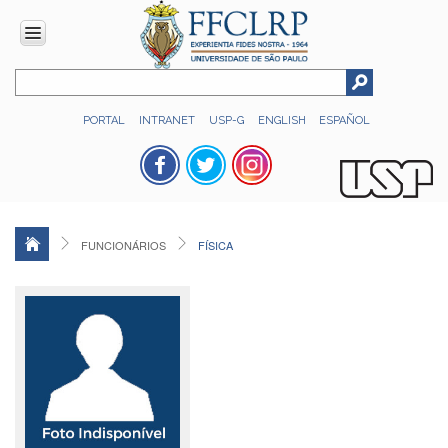
INSTITUCIONAL
PORTAL
INTRANET
USP-G
ENGLISH
ESPAÑOL
Histórico
Números
Direção
Colegiados
FUNCIONÁRIOS
FÍSICA
Administração
Organograma
Relatório
de
Gestão
FFCLRP
-
60
anos