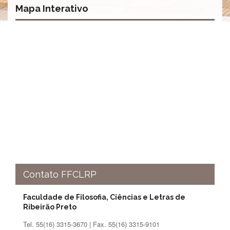
à
Mapa Interativo
Pró-
Reitoria
de
PG
Comissão
de
Pós-
graduação
Defesas
Diplomas
Disponíveis
Editais
Formulários
Contato FFCLRP
Histórico
Matrícula
Faculdade de Filosofia, Ciências e Letras de
Normas
Ribeirão Preto
-
Tel. 55(16) 3315-3670 | Fax. 55(16) 3315-9101
Dissertações