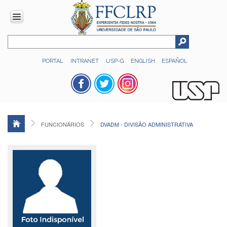
INSTITUCIONAL
PORTAL
INTRANET
USP-G
ENGLISH
ESPAÑOL
Histórico
Números
Direção
Colegiados
FUNCIONÁRIOS
DVADM - DIVISÃO ADMINISTRATIVA
Administração
Organograma
Relatório
de
Gestão
FFCLRP
-
60
anos