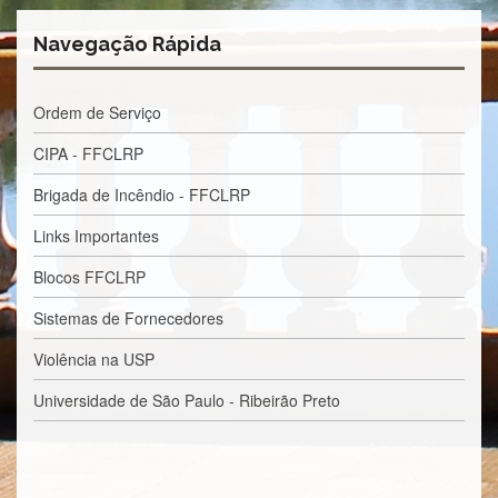
Estudantil
Navegação Rápida
Formulários
Agremiações
Ordem de Serviço
Diplomas
Disponíveis
CIPA - FFCLRP
Pró-
Aluno
Brigada de Incêndio - FFCLRP
Sistema
Links Importantes
Júpiter
Blocos FFCLRP
PÓS-
GRADUAÇÃO
Sistemas de Fornecedores
Alunos
Especiais
Violência na USP
Apresentação
Universidade de São Paulo - Ribeirão Preto
Atendimento
Online
Auxílio