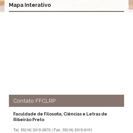
à
Mapa Interativo
Pró-
Reitoria
de
PG
Comissão
de
Pós-
graduação
Defesas
Diplomas
Disponíveis
Editais
Formulários
Contato FFCLRP
Histórico
Matrícula
Faculdade de Filosofia, Ciências e Letras de
Normas
Ribeirão Preto
-
Tel. 55(16) 3315-3670 | Fax. 55(16) 3315-9101
Dissertações