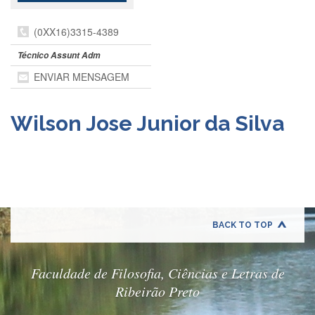
Departamentos
(0XX16)3315-4389
GRADUAÇÃO
Técnico Assunt Adm
Apresentação
ENVIAR MENSAGEM
Atendimento
Online
Wilson Jose Junior da Silva
Comissões
Cursos
Curricularização
da
Extensão
Ingresso
BACK TO TOP
Calendário
e
Horários
Faculdade de Filosofia, Ciências e Letras de
Estágios
Ribeirão Preto
Permanência